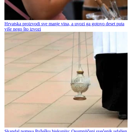
Hrvatska proizvodi sve manje vina, a uvozi ga gotovo deset puta
više nego što izvozi
Skandal potresa Požešku biskupiju: Osumnjičeni svećenik udaljen