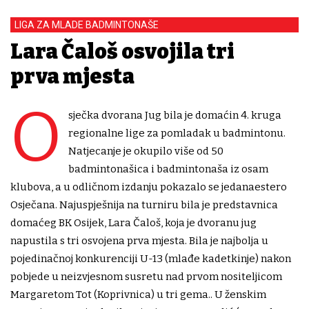
LIGA ZA MLADE BADMINTONAŠE
Lara Čaloš osvojila tri
prva mjesta
O
sječka dvorana Jug bila je domaćin 4. kruga
regionalne lige za pomladak u badmintonu.
Natjecanje je okupilo više od 50
badmintonašica i badmintonaša iz osam
klubova, a u odličnom izdanju pokazalo se jedanaestero
Osječana. Najuspješnija na turniru bila je predstavnica
domaćeg BK Osijek, Lara Čaloš, koja je dvoranu jug
napustila s tri osvojena prva mjesta. Bila je najbolja u
pojedinačnoj konkurenciji U-13 (mlađe kadetkinje) nakon
pobjede u neizvjesnom susretu nad prvom nositeljicom
Margaretom Tot (Koprivnica) u tri gema.. U ženskim