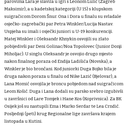
parovima Lara je slavila u igri s Leonom Lulić (Zagreb
Maksimir), a u kadetskoj kategoriji (U 15) s klupskom
suigračicom Dorom Šnur. Ona i Dora u finalu su svladale
osječko-zagrebački par Petra Winkler/Lucija Nastav.
Uspjeha su imali i osječki juniori u U-19 konkurenciji.
Matej Winkler i Oleksandr Khnykin osvojili su zlato
pobijedivši par Deni Golinac/Noa Topolovec (Junior Donji
Miholjac). U singlu Oleksandr je osvojio drugo mjesto
nakon finalnog poraza od Endija Ladišića (Novska), a
Winkler je bio brončani. Kod juniorki Duga Bojko bila je
druga nakon poraza u finalu od Nike Lazić (Bjelovar), a
Lana Momić osvojila je broncu pobjedom nad suigračicom
Leom Košić. Duga i Lana dodali su parsko srebro izgubivši
u završnici od Lare Tomjek i Hane Kos (Koprivnica). Za BK
Osijek još su nastupili Ema i Marko Serdar te Lea Crndić.
Posljednji (peti) krug Regionalne lige završava krajem
listopada u Kutini.