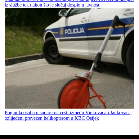
iz službe tek nakon što je slučaj dospio u javnost
Poginula osoba u sudaru na cesti između Vinkovaca i Jankovaca,
ozlijeđeni prevezen helikopterom u KBC Osijek