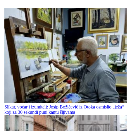
Slikar, voćar i izumitelj: Josip Božićević iz Otoka osmislio „ježa“
koji za 30 sekundi puni kantu šljivama