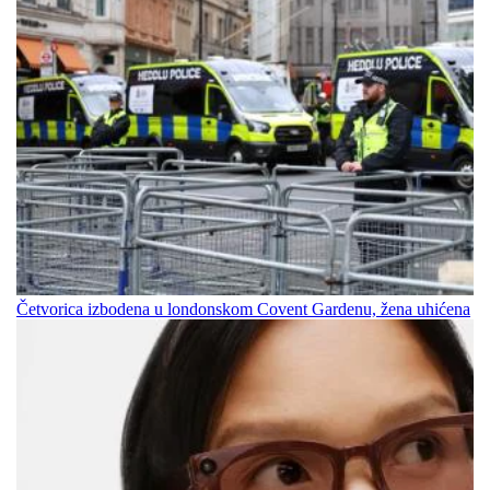
Četvorica izbodena u londonskom Covent Gardenu, žena uhićena