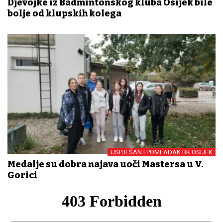
Djevojke iz Badmintonskog kluba Osijek bile
bolje od klupskih kolega
USPJEŠAN I POMLADAK BK OSIJEK
Medalje su dobra najava uoči Mastersa u V.
Gorici