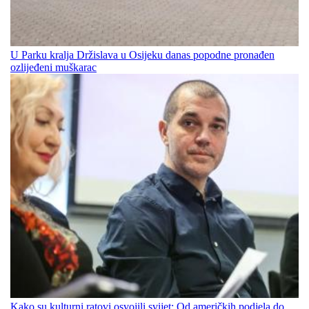
U Parku kralja Držislava u Osijeku danas popodne pronađen
ozlijeđeni muškarac
Kako su kulturni ratovi osvojili svijet: Od američkih podjela do