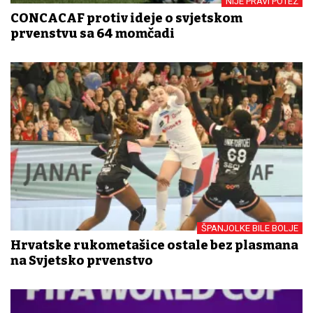
NIJE PRAVI POTEZ
CONCACAF protiv ideje o svjetskom
prvenstvu sa 64 momčadi
ŠPANJOLKE BILE BOLJE
Hrvatske rukometašice ostale bez plasmana
na Svjetsko prvenstvo