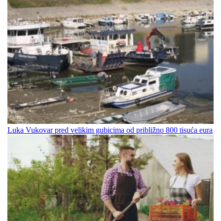
Luka Vukovar pred velikim gubicima od približno 800 tisuća eura