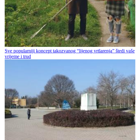
Sve popularniji koncept takozvanog “lijenog vrtlarenja” štedi vaše
vrijeme i trud