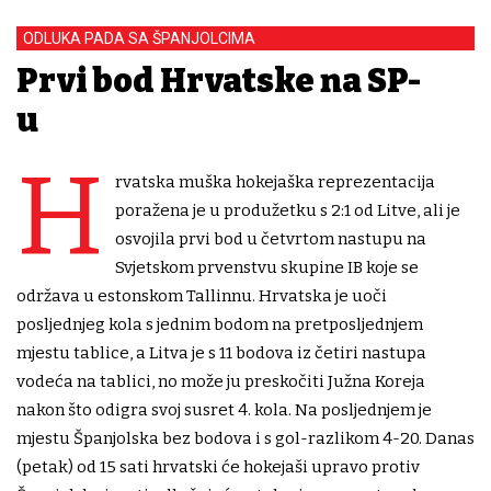
ODLUKA PADA SA ŠPANJOLCIMA
Prvi bod Hrvatske na SP-
u
H
rvatska muška hokejaška reprezentacija
poražena je u produžetku s 2:1 od Litve, ali je
osvojila prvi bod u četvrtom nastupu na
Svjetskom prvenstvu skupine IB koje se
održava u estonskom Tallinnu. Hrvatska je uoči
posljednjeg kola s jednim bodom na pretposljednjem
mjestu tablice, a Litva je s 11 bodova iz četiri nastupa
vodeća na tablici, no može ju preskočiti Južna Koreja
nakon što odigra svoj susret 4. kola. Na posljednjem je
mjestu Španjolska bez bodova i s gol-razlikom 4-20. Danas
(petak) od 15 sati hrvatski će hokejaši upravo protiv