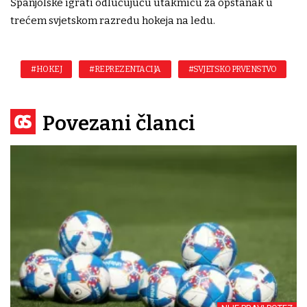
Španjolske igrati odlučujuću utakmicu za opstanak u
trećem svjetskom razredu hokeja na ledu.
#HOKEJ
#REPREZENTACIJA
#SVJETSKO PRVENSTVO
Povezani članci