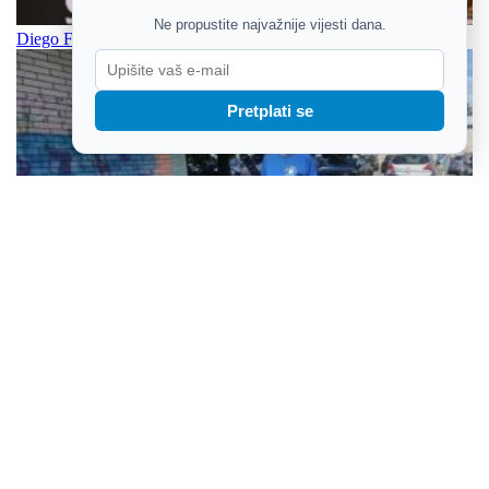
Ne propustite najvažnije vijesti dana.
Diego Forlan preuzima konce reprezentacije Urugvaja
Pretplati se
Najstarijoj tamburašici 73, najmlađem članu 6 godina