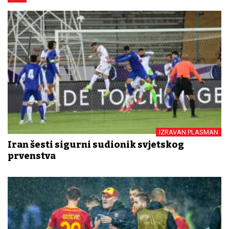
IZRAVAN PLASMAN
Iran šesti sigurni sudionik svjetskog
prvenstva