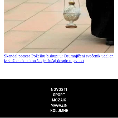
Skandal potresa Požešku biskupiju: Osumnjičeni svećenik udaljen
iz službe tek nakon što je slučaj dospio u javnost
NOVOSTI
SPORT
MOZAIK
MAGAZIN
KOLUMNE