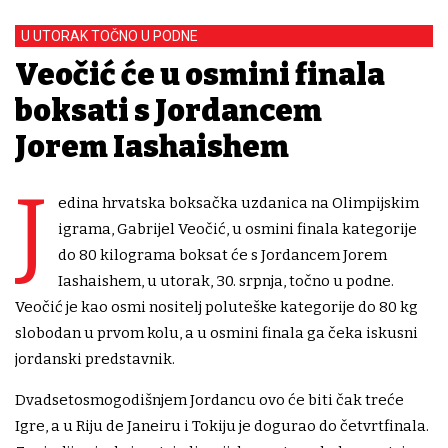
U UTORAK TOČNO U PODNE
Veočić će u osmini finala
boksati s Jordancem
Jorem Iashaishem
J
edina hrvatska boksačka uzdanica na Olimpijskim
igrama, Gabrijel Veočić, u osmini finala kategorije
do 80 kilograma boksat će s Jordancem Jorem
Iashaishem, u utorak, 30. srpnja, točno u podne.
Veočić je kao osmi nositelj poluteške kategorije do 80 kg
slobodan u prvom kolu, a u osmini finala ga čeka iskusni
jordanski predstavnik.
Dvadsetosmogodišnjem Jordancu ovo će biti čak treće
Igre, a u Riju de Janeiru i Tokiju je dogurao do četvrtfinala.