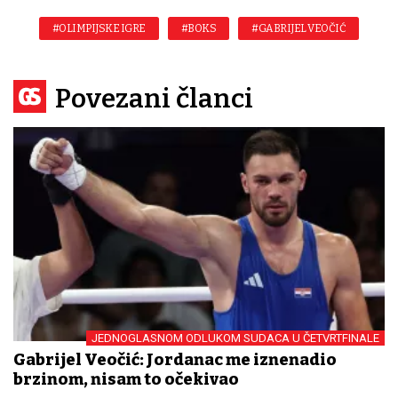
#OLIMPIJSKE IGRE
#BOKS
#GABRIJEL VEOČIĆ
Povezani članci
JEDNOGLASNOM ODLUKOM SUDACA U ČETVRTFINALE
Gabrijel Veočić: Jordanac me iznenadio
brzinom, nisam to očekivao