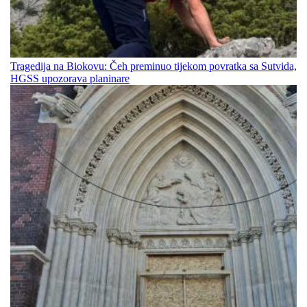
Tragedija na Biokovu: Čeh preminuo tijekom povratka sa Sutvida,
HGSS upozorava planinare