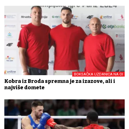
BOKSAČKA UZDANICA NA OI
Kobra iz Broda spremna je za izazove, ali i
najviše domete