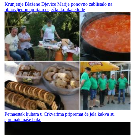
Krunjenje Blažene Djevice Marije ponovno zablistalo na
obnovljenom portalu osječke konkatedrale
Petnaestak kuhara u Crkvarima pripremat će jela kakva su
spremale naše bake