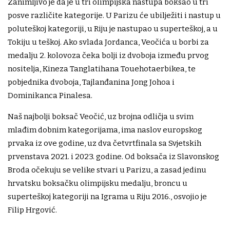
Zanimljivo je da je u tri olimpijska nastupa boksao u tri
posve različite kategorije. U Parizu će ubilježiti i nastup u
poluteškoj kategoriji, u Riju je nastupao u superteškoj, a u
Tokiju u teškoj. Ako svlada Jordanca, Veočića u borbi za
medalju 2. kolovoza čeka bolji iz dvoboja između prvog
nositelja, Kineza Tanglatihana Touehotaerbikea, te
pobjednika dvoboja, Tajlanđanina Jong Johoa i
Dominikanca Pinalesa.
Naš najbolji boksač Veočić, uz brojna odličja u svim
mlađim dobnim kategorijama, ima naslov europskog
prvaka iz ove godine, uz dva četvrtfinala sa Svjetskih
prvenstava 2021. i 2023. godine. Od boksača iz Slavonskog
Broda očekuju se velike stvari u Parizu, a zasad jedinu
hrvatsku boksačku olimpijsku medalju, broncu u
superteškoj kategoriji na Igrama u Riju 2016., osvojio je
Filip Hrgović.