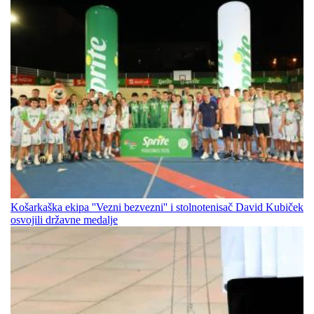
Košarkaška ekipa ''Vezni bezvezni'' i stolnotenisač David Kubiček
osvojili državne medalje