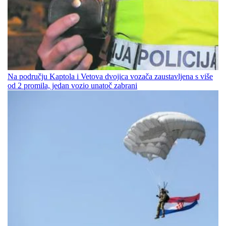
Na području Kaptola i Vetova dvojica vozača zaustavljena s više
od 2 promila, jedan vozio unatoč zabrani