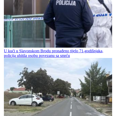
U kući u Slavonskom Brodu pronađeno tijelo 71-godišnjaka,
policija uhitila osobu povezanu sa smrću