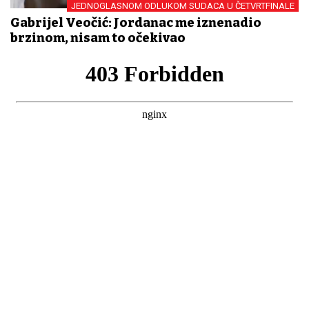
JEDNOGLASNOM ODLUKOM SUDACA U ČETVRTFINALE
Gabrijel Veočić: Jordanac me iznenadio
brzinom, nisam to očekivao