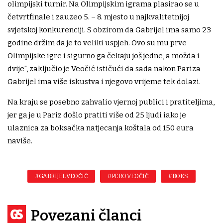
olimpijski turnir. Na Olimpijskim igrama plasirao se u
četvrtfinale i zauzeo 5. – 8. mjesto u najkvalitetnijoj
svjetskoj konkurenciji. S obzirom da Gabrijel ima samo 23
godine držim da je to veliki uspjeh. Ovo su mu prve
Olimpijske igre i sigurno ga čekaju još jedne, a možda i
dvije", zaključio je Veočić ističući da sada nakon Pariza
Gabrijel ima više iskustva i njegovo vrijeme tek dolazi.
Na kraju se posebno zahvalio vjernoj publici i pratiteljima,
jer ga je u Pariz došlo pratiti više od 25 ljudi iako je
ulaznica za boksačka natjecanja koštala od 150 eura
naviše.
#GABRIJEL VEOČIĆ
#PERO VEOČIĆ
#BOKS
Povezani članci