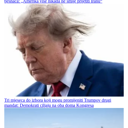
tjesnaca: „Amerika više nikada ne smije prijetiti Iranu“
Tri mjeseca do izbora koji mogu promijeniti Trumpov drugi
mandat: Demokrati ciljaju na oba doma Kongresa