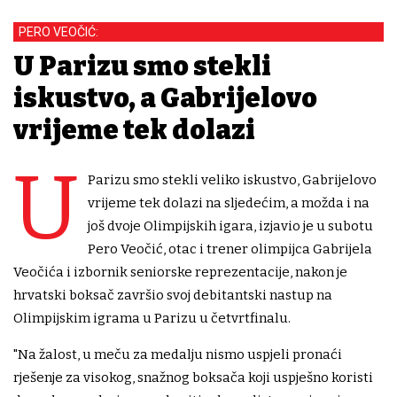
PERO VEOČIĆ:
U Parizu smo stekli
iskustvo, a Gabrijelovo
vrijeme tek dolazi
U
Parizu smo stekli veliko iskustvo, Gabrijelovo
vrijeme tek dolazi na sljedećim, a možda i na
još dvoje Olimpijskih igara, izjavio je u subotu
Pero Veočić, otac i trener olimpijca Gabrijela
Veočića i izbornik seniorske reprezentacije, nakon je
hrvatski boksač završio svoj debitantski nastup na
Olimpijskim igrama u Parizu u četvrtfinalu.
"Na žalost, u meču za medalju nismo uspjeli pronaći
rješenje za visokog, snažnog boksača koji uspješno koristi