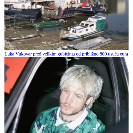
Luka Vukovar pred velikim gubicima od približno 800 tisuća eura