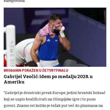
kampovima.
BROĐANIN PORAŽEN U ČETVRTFINALU
Gabrijel Veočić: Idem po medalju 2028. u
Ameriku
"Gabrijel je dvostruki prvak Europe, jedini hrvatski boksač
koji se uspio kvalificirati na Olimpijske igre i to puno
govori. Znamo svi koliko je težak put već do plasmana na