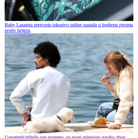
Baby Lasagna pretvorio iskustvo online napada u borbenu pjesmu
protiv hejtera
Ugostitelji bilježe rast prometa, no gosti mijenjaju navike zbog