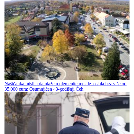
Našičanka mislila da ulaže u plemenite metale, ostala bez više od
35.000 eura: Osumnjičen 43-godišnji Čeh