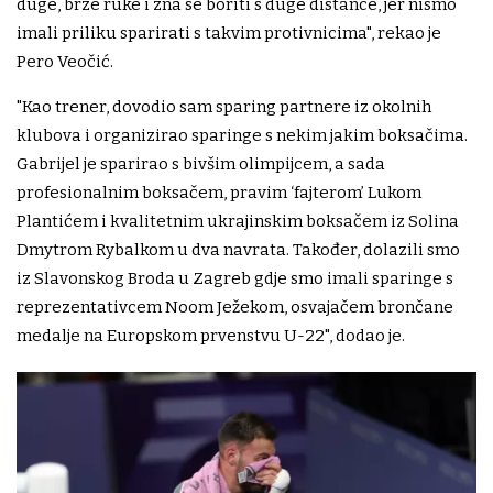
duge, brze ruke i zna se boriti s duge distance, jer nismo
imali priliku sparirati s takvim protivnicima", rekao je
Pero Veočić.
"Kao trener, dovodio sam sparing partnere iz okolnih
klubova i organizirao sparinge s nekim jakim boksačima.
Gabrijel je sparirao s bivšim olimpijcem, a sada
profesionalnim boksačem, pravim ‘fajterom’ Lukom
Plantićem i kvalitetnim ukrajinskim boksačem iz Solina
Dmytrom Rybalkom u dva navrata. Također, dolazili smo
iz Slavonskog Broda u Zagreb gdje smo imali sparinge s
reprezentativcem Noom Ježekom, osvajačem brončane
medalje na Europskom prvenstvu U-22", dodao je.