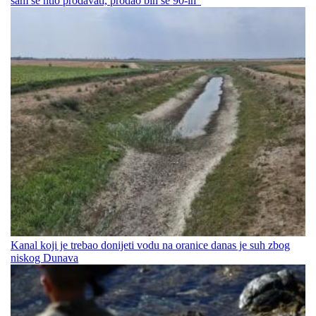
sam se htio prodavati, prodao bih se 90-ih“
Kanal koji je trebao donijeti vodu na oranice danas je suh zbog
niskog Dunava