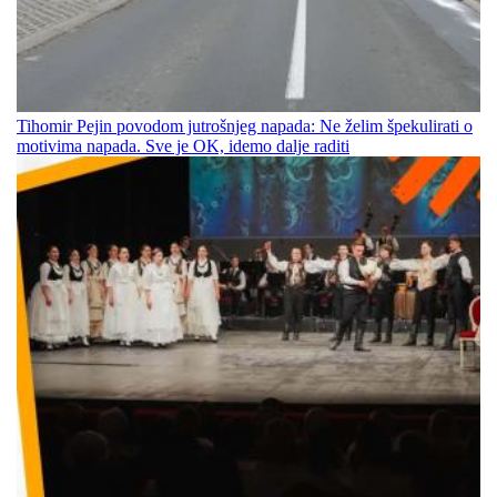
Tihomir Pejin povodom jutrošnjeg napada: Ne želim špekulirati o
motivima napada. Sve je OK, idemo dalje raditi