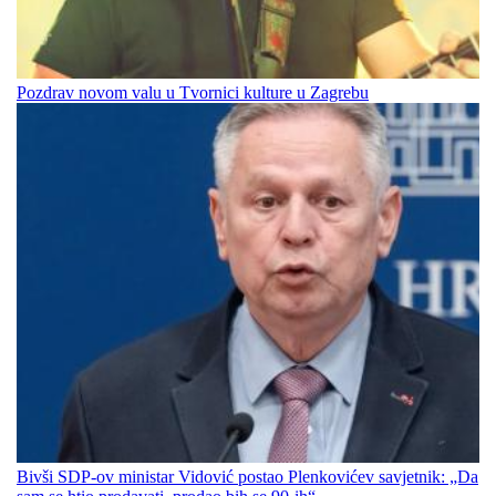
Pozdrav novom valu u Tvornici kulture u Zagrebu
Bivši SDP-ov ministar Vidović postao Plenkovićev savjetnik: „Da