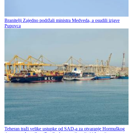
Branitelji Zajedno podržali ministra Medveda, a osudili izjave
Pupovca
Teheran traži velike ustupke od SAD-a za otvaranje Hormuškog