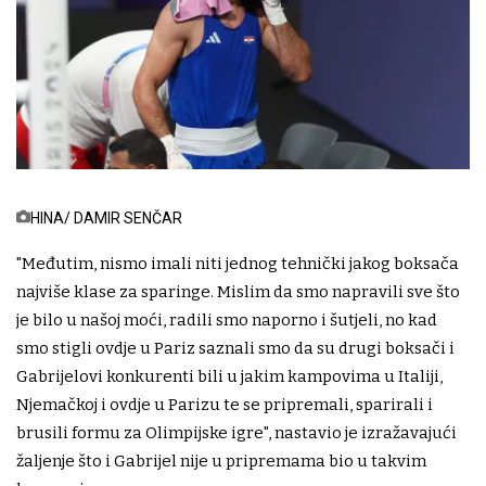
HINA/ DAMIR SENČAR
"Međutim, nismo imali niti jednog tehnički jakog boksača
najviše klase za sparinge. Mislim da smo napravili sve što
je bilo u našoj moći, radili smo naporno i šutjeli, no kad
smo stigli ovdje u Pariz saznali smo da su drugi boksači i
Gabrijelovi konkurenti bili u jakim kampovima u Italiji,
Njemačkoj i ovdje u Parizu te se pripremali, sparirali i
brusili formu za Olimpijske igre", nastavio je izražavajući
žaljenje što i Gabrijel nije u pripremama bio u takvim