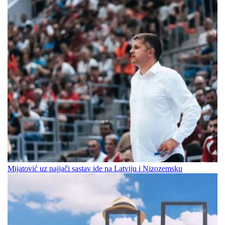
Mijatović uz najjači sastav ide na Latviju i Nizozemsku