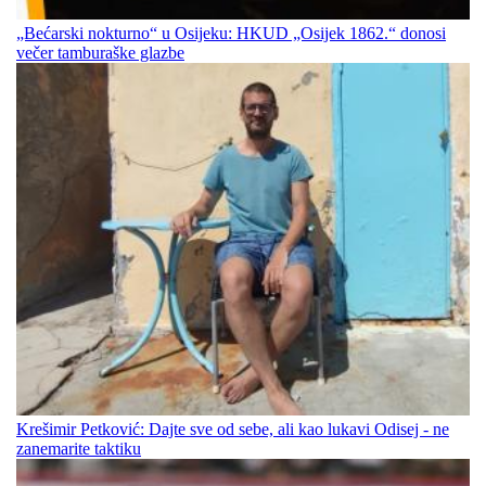
„Bećarski nokturno“ u Osijeku: HKUD „Osijek 1862.“ donosi
večer tamburaške glazbe
Krešimir Petković: Dajte sve od sebe, ali kao lukavi Odisej - ne
zanemarite taktiku