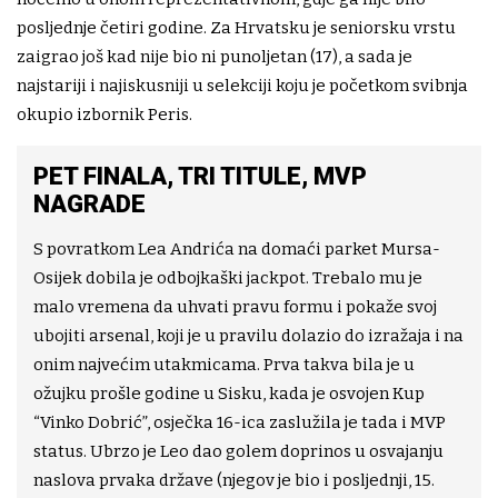
posljednje četiri godine. Za Hrvatsku je seniorsku vrstu
zaigrao još kad nije bio ni punoljetan (17), a sada je
najstariji i najiskusniji u selekciji koju je početkom svibnja
okupio izbornik Peris.
PET FINALA, TRI TITULE, MVP
NAGRADE
S povratkom Lea Andrića na domaći parket Mursa-
Osijek dobila je odbojkaški jackpot. Trebalo mu je
malo vremena da uhvati pravu formu i pokaže svoj
ubojiti arsenal, koji je u pravilu dolazio do izražaja i na
onim najvećim utakmicama. Prva takva bila je u
ožujku prošle godine u Sisku, kada je osvojen Kup
“Vinko Dobrić”, osječka 16-ica zaslužila je tada i MVP
status. Ubrzo je Leo dao golem doprinos u osvajanju
naslova prvaka države (njegov je bio i posljednji, 15.