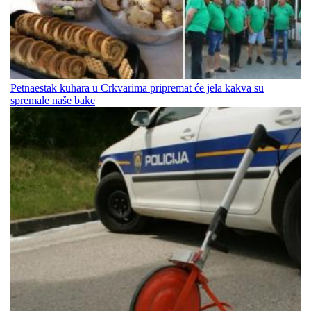
Petnaestak kuhara u Crkvarima pripremat će jela kakva su
spremale naše bake