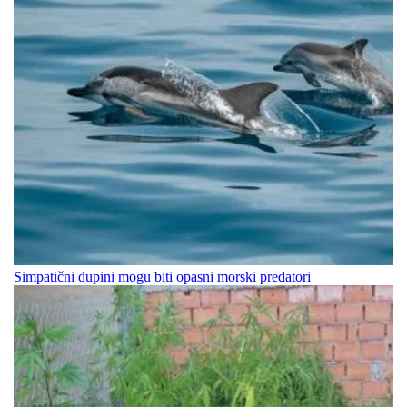
Simpatični dupini mogu biti opasni morski predatori