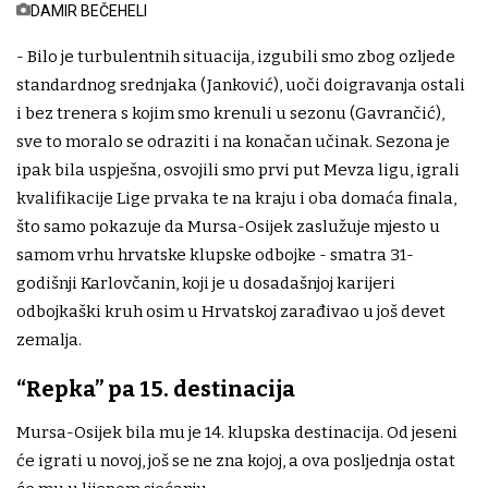
DAMIR BEČEHELI
- Bilo je turbulentnih situacija, izgubili smo zbog ozljede
standardnog srednjaka (Janković), uoči doigravanja ostali
i bez trenera s kojim smo krenuli u sezonu (Gavrančić),
sve to moralo se odraziti i na konačan učinak. Sezona je
ipak bila uspješna, osvojili smo prvi put Mevza ligu, igrali
kvalifikacije Lige prvaka te na kraju i oba domaća finala,
što samo pokazuje da Mursa-Osijek zaslužuje mjesto u
samom vrhu hrvatske klupske odbojke - smatra 31-
godišnji Karlovčanin, koji je u dosadašnjoj karijeri
odbojkaški kruh osim u Hrvatskoj zarađivao u još devet
zemalja.
“Repka” pa 15. destinacija
Mursa-Osijek bila mu je 14. klupska destinacija. Od jeseni
će igrati u novoj, još se ne zna kojoj, a ova posljednja ostat