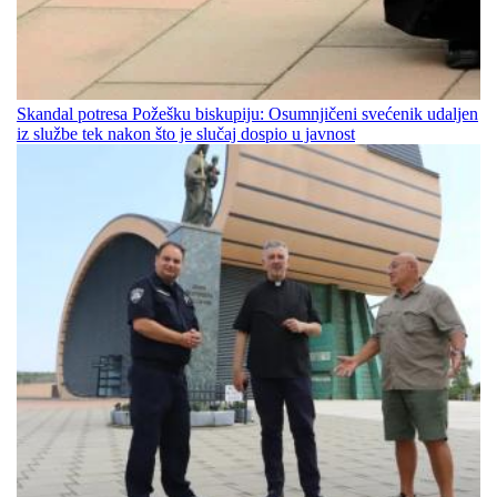
Skandal potresa Požešku biskupiju: Osumnjičeni svećenik udaljen
iz službe tek nakon što je slučaj dospio u javnost