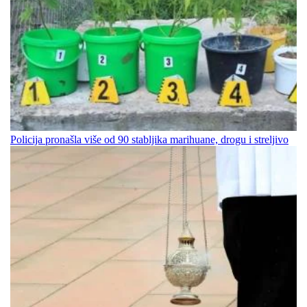
Policija pronašla više od 90 stabljika marihuane, drogu i streljivo