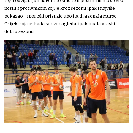
toga odvijala, ali nakon što smo to ispustili, nismo se više
nosili s protivnikom koji je kroz sezonu ipak i najviše
pokazao - sportski priznaje ubojita dijagonala Murse-
Osijek, koja je, kada se sve sagleda, ipak imala vraški
dobru sezonu.