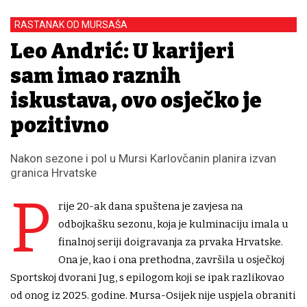
RASTANAK OD MURSAŠA
Leo Andrić: U karijeri
sam imao raznih
iskustava, ovo osječko je
pozitivno
Nakon sezone i pol u Mursi Karlovčanin planira izvan
granica Hrvatske
P
rije 20-ak dana spuštena je zavjesa na
odbojkašku sezonu, koja je kulminaciju imala u
finalnoj seriji doigravanja za prvaka Hrvatske.
Ona je, kao i ona prethodna, završila u osječkoj
Sportskoj dvorani Jug, s epilogom koji se ipak razlikovao
od onog iz 2025. godine. Mursa-Osijek nije uspjela obraniti