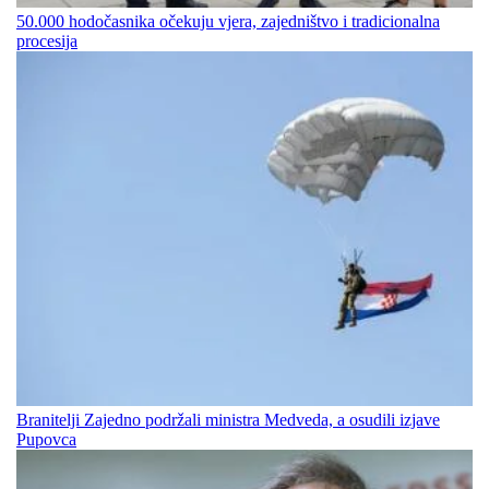
50.000 hodočasnika očekuju vjera, zajedništvo i tradicionalna
procesija
Branitelji Zajedno podržali ministra Medveda, a osudili izjave
Pupovca