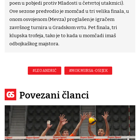
poen u pobjedi protiv Mladosti u četvrtoj utakmici).
Ove sezone predvodio je momčad u tri velika finala, u
onom osvojenom (Mevza) proglašen je igračem
završnog turnira u Gradskom vrtu. Pet finala, tri
klupska trofeja, tako je to kada u momčadi imaš
odbojkaškog majstora.
#LEO ANDRIĆ
#MOK MURSA-OSIJEK
Povezani članci