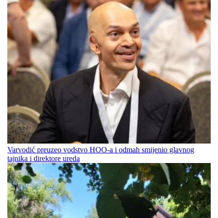
Varvodić preuzeo vodstvo HOO-a i odmah smijenio glavnog
tajnika i direktore ureda