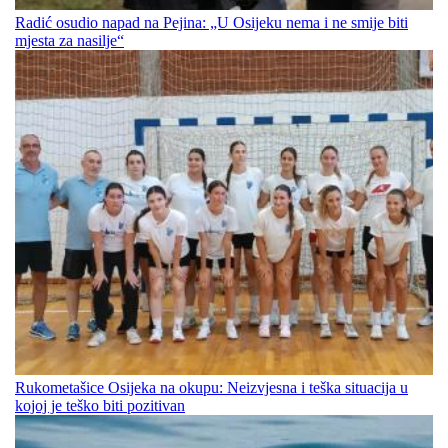
Radić osudio napad na Pejina: „U Osijeku nema i ne smije biti
mjesta za nasilje“
Rukometašice Osijeka na okupu: Neizvjesna i teška situacija u
kojoj je teško biti pozitivan