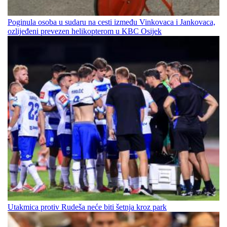
Poginula osoba u sudaru na cesti između Vinkovaca i Jankovaca,
ozlijeđeni prevezen helikopterom u KBC Osijek
Utakmica protiv Rudeša neće biti šetnja kroz park