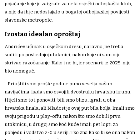
pojačanje koje je zaigralo za neki osječki odbojkaški klub,
a nije da ih je nedostajalo u bogatoj odbojkaškoj povijesti
slavonske metropole.
Izostao idealan oproštaj
Andrićev učinak u osječkom dresu, naravno, ne treba
suditi po posljednjoj utakmici, nakon koje ni sam nije
skrivao razočaranje. Kako i ne bi, jer scenarij iz 2025. nije
bio nemoguć.
- Priuštili smo prošle godine puno veselja našim
navijačima, kada smo osvojili dvostruku hrvatsku krunu.
Htjeli smo to i ponoviti, bili smo blizu, igrali u oba
hrvatska finala, ali Mladost je ovaj put bila bolja. Imali smo
svoju prigodu u play-offu, nakon što smo dobili prvu
utakmicu, u drugoj smo kod kuće imali pet lopti za
pobjedu i vodstvo 2-0 u seriji. Tko zna kako bi se ona nakon