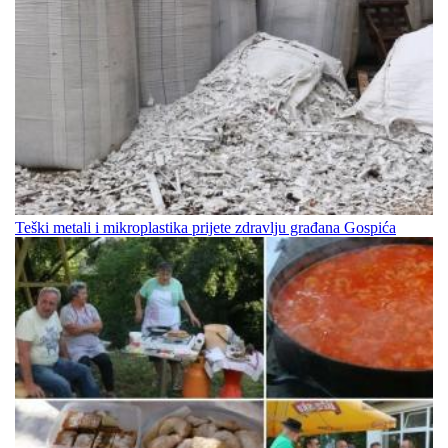
Teški metali i mikroplastika prijete zdravlju građana Gospića