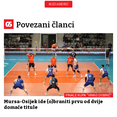
#LEO ANDRIĆ
Povezani članci
FINALE KUPA “VINKO DOBRIĆ”
Mursa-Osijek ide (o)braniti prvu od dvije
domaće titule