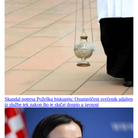
Skandal potresa Požešku biskupiju: Osumnjičeni svećenik udaljen
iz službe tek nakon što je slučaj dospio u javnost