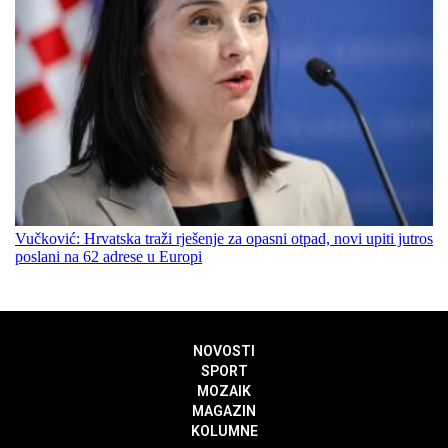
Vučković: Hrvatska traži rješenje za opasni otpad, novi upiti jutros
poslani na 62 adrese u Europi
NOVOSTI
SPORT
MOZAIK
MAGAZIN
KOLUMNE