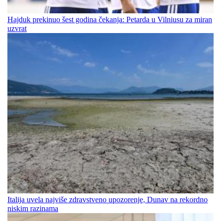
Hajduk prekinuo šest godina čekanja: Petarda u Vilniusu za miran
uzvrat
Italija uvela najviše zdravstveno upozorenje, Dunav na rekordno
niskim razinama