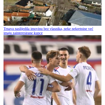
Trnava naslijedila imovinu bez vlasnika, neke nekretnine već
imaju zainteresirane kupce