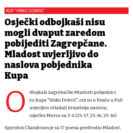
KUP "VINKO DOBRIĆ"
Osječki odbojkaši nisu
mogli dvaput zaredom
pobijediti Zagrepčane.
Mladost uvjerljivo do
naslova pobjednika
Kupa
O
dbojkaši zagrebačke Mladosti pobjednici
su Kupa "Vinko Dobrić", oni su u finalu u Puli
uvjerljivo svladali branitelja naslova,
osječku Mursu sa 3-0 (25-17, 25-16, 25-16).
Spyridon Chandrinos je sa 17 poena predvodio Mladost,