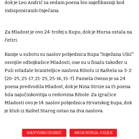
dok je Leo Andrić sa sedam poena bio najefikasniji kod
indisponiranih Osječana.
Za Mladost je ovo 24. trofej u Kupu, dok je Mursa ostala na
četiri.
Ranije u subotu su naslov pobjednica Kupa "Snježana Ušić"
osvojile odbojkašice Mladosti, one su u finalu također u
Puli svladale braniteljice naslova Ribolu iz Kaštela sa 3-2
(20-25, 25-17, 21-25, 25-16, 15-7). Pamela Owino je sa 24
poena predvodila Mladost, dok je Nina Strize sa 15 poena
bila najučinkovitija u redovima Ribole. Za igračice
Mladosti ovo je 14. naslov pobjednica Hrvatskog kupa, dok
je klub iz Kaštel Starog ostao na dva naslova.
#KUP VINKO DOBRIĆ
#MOK MURSA-OSIJEK