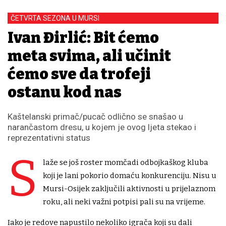
ČETVRTA SEZONA U MURSI
Ivan Đirlić: Bit ćemo
meta svima, ali učinit
ćemo sve da trofeji
ostanu kod nas
Kaštelanski primač/pucač odlično se snašao u
narančastom dresu, u kojem je ovog ljeta stekao i
reprezentativni status
S
laže se još roster momčadi odbojkaškog kluba
koji je lani pokorio domaću konkurenciju. Nisu u
Mursi-Osijek zaključili aktivnosti u prijelaznom
roku, ali neki važni potpisi pali su na vrijeme.
Iako je redove napustilo nekoliko igrača koji su dali