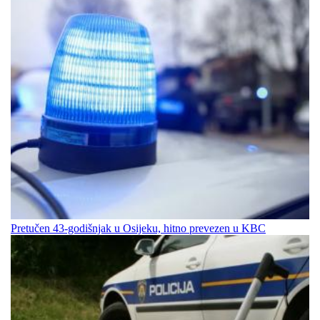
Pretučen 43-godišnjak u Osijeku, hitno prevezen u KBC