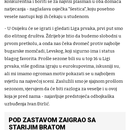
konkurentna i boriti se za najviši plasman u oba domaća
natjecanja - naglašava osječka "šestica", koju posebno
vesele nastupi koji ih čekaju u studenom.
- U Osijeku će se igrati i gledati Liga prvaka, prvi put smo
dio elitnog društva. Ždrijeb je htio da budemo slobodni u
prvom pretkolu, a onda nas čeka dvomeč protiv najbolje
bugarske momčadi, Levskog, koji sigurno ima i status
blagog favorita. Prošle sezone bili su u top 16 u Ligi
prvaka, više godina igraju u eurokupovima, iskusniji su,
ali mi imamo ogroman motiv pokazati se u najboljem
svjetlu na najvećoj sceni. Zaslužili smo je sjajnom prošlom
sezonom, vjerujem da će biti razloga za veselje i u ovoj
koja je pred nama - najavljuje predstojeća odbojkaška
uzbuđenja Ivan Đirlić.
POD ZASTAVOM ZAIGRAO SA
STARIJIM BRATOM