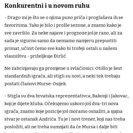
Konkurentni i u novom ruhu
- Drago mi je što se o njima puno priča i proglašava ih se
favoritima. Tako je bilo i prošle sezone, a znamo kako je
sve završilo. Za neke najave i prognoze još je rano, ali za
sada je sigurno samo da nemamo namjeru prepustiti
primat, učinit ćemo sve kako bi trofeji ostali u našem
vlasništvu - priželjkuje Đirlić.
Ne zabrinjavaju ga promjene u svlačionici. Otišlo je šest
standardnih igrača, ali stigli su novi, a neki tek trebaju
postati članovi Murse-Osijek.
- Stigla su dva hrvatska reprezentativca, Bakonji i Jakovac,
koji je dijete kluba. Očekujemo uskoro još dva-tri nova
igrača, znamo koje pozicije još moramo osnažiti, a sjajna
stvar je ostanak Andrića. Tu je i novi trener, koji nas treba
posložiti, ali ne treba sumnjati da će Mursa i dalje biti