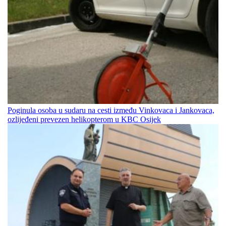
Poginula osoba u sudaru na cesti između Vinkovaca i Jankovaca,
ozlijeđeni prevezen helikopterom u KBC Osijek