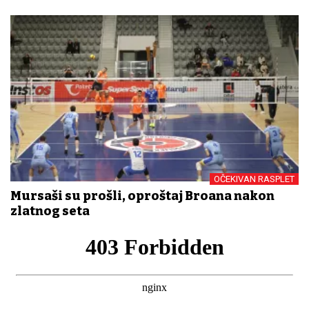
OČEKIVAN RASPLET
Mursaši su prošli, oproštaj Brođana nakon
zlatnog seta