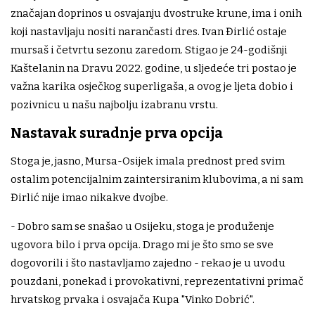
značajan doprinos u osvajanju dvostruke krune, ima i onih
koji nastavljaju nositi narančasti dres. Ivan Đirlić ostaje
mursaš i četvrtu sezonu zaredom. Stigao je 24-godišnji
Kaštelanin na Dravu 2022. godine, u sljedeće tri postao je
važna karika osječkog superligaša, a ovog je ljeta dobio i
pozivnicu u našu najbolju izabranu vrstu.
Nastavak suradnje prva opcija
Stoga je, jasno, Mursa-Osijek imala prednost pred svim
ostalim potencijalnim zaintersiranim klubovima, a ni sam
Đirlić nije imao nikakve dvojbe.
- Dobro sam se snašao u Osijeku, stoga je produženje
ugovora bilo i prva opcija. Drago mi je što smo se sve
dogovorili i što nastavljamo zajedno - rekao je u uvodu
pouzdani, ponekad i provokativni, reprezentativni primač
hrvatskog prvaka i osvajača Kupa "Vinko Dobrić".