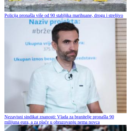
Policija pronašla više od 90 stabljika marihuane, drogu i streljivo
Nezavisni sindikat znanosti: Vlada za branitelje pronašla 90
milijuna eura, a za plaće u obrazovanju nema novca