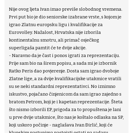
Nije ovog ljeta Ivan imao previše slobodnog vremena.
Prvi put bio je dio seniorske izabrane vrste, s kojom je
igrao Zlatnu europsku ligu i kvalifikacije za
Eurovolley. Nažalost, Hrvatska nije izborila
kontinentalnu smotru, ali primač osječkog
superligaša pamtit će te dvije akcije.
- Naravno da je čast i ponos igrati za reprezentaciju.
Prije sam bio na širem popisu, a sada mi je izbornik
Ratko Peris dao povjerenje. Dosta sam igrao dvoboje
Zlatne lige, a za dvije kvalifikacijske utakmice vratili
su se neki standardni reprezentativci. No iznimno
iskustvo, pojačano činjenicom da sam igrao zajedno s
bratom Petrom, koji je i kapetan reprezentacije. Šteta
što nismo izborili EP, prigoda za to propuštena je lani
u prve dvije utakmice, što nas je koštalo odlaska na SP,
koji uskoro počinje - naglašava Ivan Đirlić, koji će
klupskim nastupima nastojati ostati na radaru