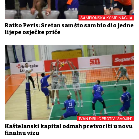
ŠAMPIONSKA KOMBINACIJA
Ratko Peris: Sretan sam što sam bio dio jedne
lijepe osječke priče
IVAN ĐIRLIĆ PROTIV “SVOJIH”
Kaštelanski kapital odmah pretvoriti u novu
finalnu vizu