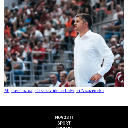
Mijatović uz najjači sastav ide na Latviju i Nizozemsku
NOVOSTI
SPORT