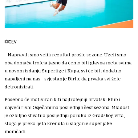
CEV
- Napravili smo velik rezultat prošle sezone. Uzeli smo
oba domaća trofeja, jasno da ćemo biti glavna meta svima
u novom izdanju Superlige i Kupa, svi će biti dodatno
napaljeni na nas - svjestan je Đirlić da prvaka svi žele
detronizirati.
Posebno će motiviran biti najtrofejniji hrvatski klub i
najveći rival Osječanima posljednjih šest sezona. Mladost
je ozbiljno shvatila posljednju poruku iz Gradskog vrta,
stoga je preko ljeta krenula u slaganje super jake
momčadi.