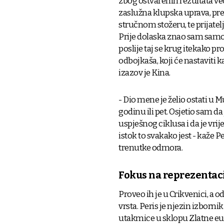
zbog ostvarenih rezultata već
zaslužna klupska uprava, pred
stručnom stožeru, te prijatelji
Prije dolaska znao sam samo 
poslije taj se krug itekako pr
odbojkaša, koji će nastaviti k
izazov je Kina.
- Dio mene je želio ostati u 
godinu ili pet. Osjetio sam da
uspješnog ciklusa i da je vri
istok to svakako jest - kaže P
trenutke odmora.
Fokus na reprezentaci
Proveo ih je u Crikvenici, a 
vrsta. Peris je njezin izborni
utakmice u sklopu Zlatne eur