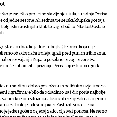
ot
 što je završilo proljetno slavljenje titula, suradnja Perisa
je od jedne sezone. Ali sedma trenerska klupska postaja
n belgijski i austrijski klub te zagrebačku Mladost) ostaje
ih.
o što sam bio dio jedne odbojkaške priče koja nije
eli smo oba domaća trofeja, igrali pred punim tribinama,
ma nakon osvajanja Kupa, a posebno prvog prvenstva
i neće zaboraviti - priznaje Peris, koji iz kluba i grada
oznu sredinu, dobro posloženu, s odličnim uvjetima za
meni i igračima je bilo da odradimo naš dio posla najbolje
one i kriznih situacija, ali smo ih se riješili na vrijeme i
, za trofeje, bili smo pravi. Zaslužili smo sve na
ao je jedan golem osjećaj zadovoljstva i ponosa. Ne samo