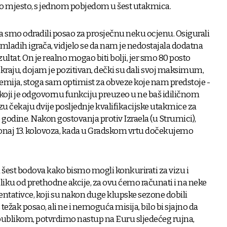
to mjesto, s jednom pobjedom u šest utakmica.
a smo odradili posao za prosječnu neku ocjenu. Osigurali
mladih igrača, vidjelo se da nam je nedostajala dodatna
zultat. On je realno mogao biti bolji, jer smo 80 posto
a kraju, dojam je pozitivan, dečki su dali svoj maksimum,
kemija, stoga sam optimist za obveze koje nam predstoje -
 koji je odgovornu funkciju preuzeo u ne baš idiličnom
u čekaju dvije posljednje kvalifikacijske utakmice za
godine. Nakon gostovanja protiv Izraela (u Strumici),
 onaj 13. kolovoza, kada u Gradskom vrtu dočekujemo
i šest bodova kako bismo mogli konkurirati za vizu i
zliku od prethodne akcije, za ovu ćemo računati i na neke
entativce, koji su nakon duge klupske sezone dobili
žak posao, ali ne i nemoguća misija, bilo bi sjajno da
publikom, potvrdimo nastup na Euru sljedećeg rujna,