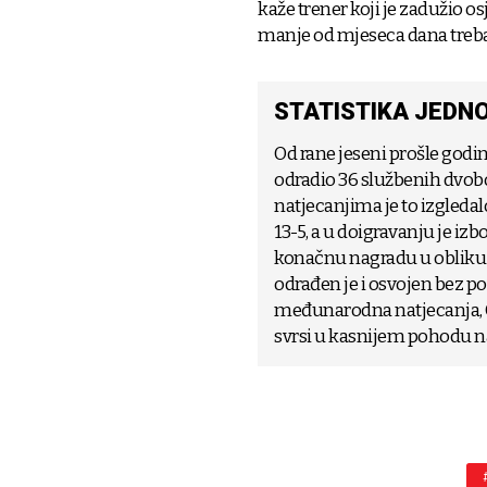
kaže trener koji je zadužio o
manje od mjeseca dana treba 
STATISTIKA JEDN
Od rane jeseni prošle godin
odradio 36 službenih dvoboj
natjecanjima je to izgledal
13-5, a u doigravanju je izb
konačnu nagradu u obliku 
odrađen je i osvojen bez pog
međunarodna natjecanja, Ch
svrsi u kasnijem pohodu na