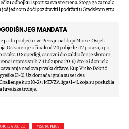
sječku odbojku i sport za sva vremena. Stoga ga za malo
još jednom doći pozdraviti i podržati u Gradskom vrtu.
OGODIŠNJEG MANDATA
e pa do proljeća ove Peris je na klupi Murse-Osijek
a. Ostvaren je učinak od 24 pobjede i 12 poraza, a po
o ovako. U Superligi, osnovni dio zaključen je skorom
oreno impresivnih 7-1 (ukupno 20-6), što je i donijelo
osvajanja naslova prvaka države. Kup Vinko Dobrić
reške (3-0). Uz domaća, igrala su se i dva
allenge kup (0-2) i MEVZA liga (1-4), koja su poslužila
 hrvatske trofeje.
#MURSA OSIJEK
#RATKO PERIS