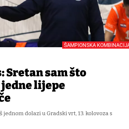
ŠAMPIONSKA KOMBINACIJ
: Sretan sam što
 jedne lijepe
če
š jednom dolazi u Gradski vrt, 13. kolovoza s