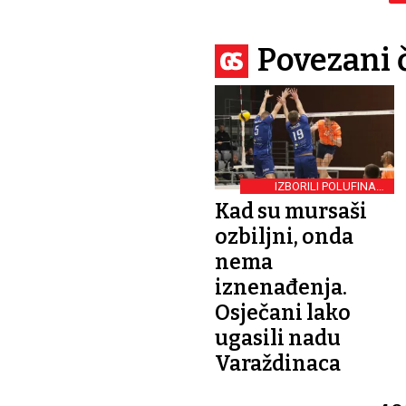
Povezani 
IZBORILI POLUFINALE
KUPA
Kad su mursaši
ozbiljni, onda
nema
iznenađenja.
Osječani lako
ugasili nadu
Varaždinaca