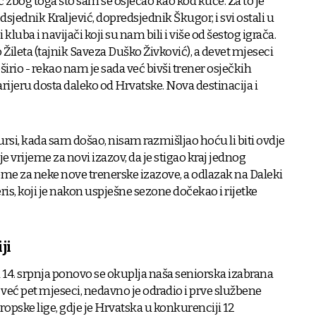
 zbog toga što sam se osjećao kao kod kuće. Za to je
sjednik Kraljević, dopredsjednik Škugor, i svi ostali u
 kluba i navijači koji su nam bili i više od šestog igrača.
Žileta (tajnik Saveza Duško Živković), a devet mjeseci
oširio - rekao nam je sada već bivši trener osječkih
arijeru dosta daleko od Hrvatske. Nova destinacija i
Mursi, kada sam došao, nisam razmišljao hoću li biti ovdje
 je vrijeme za novi izazov, da je stigao kraj jednog
jeme za neke nove trenerske izazove, a odlazak na Daleki
eris, koji je nakon uspješne sezone dočekao i rijetke
ji
od 14. srpnja ponovo se okuplja naša seniorska izabrana
k već pet mjeseci, nedavno je odradio i prve službene
opske lige, gdje je Hrvatska u konkurenciji 12