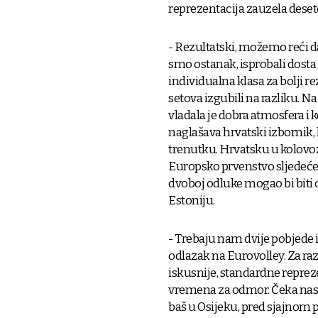
reprezentacija zauzela dese
- Rezultatski, možemo reći d
smo ostanak, isprobali dosta 
individualna klasa za bolji re
setova izgubili na razliku. N
vladala je dobra atmosfera i 
naglašava hrvatski izbornik,
trenutku. Hrvatsku u kolovoz
Europsko prvenstvo sljedeće 
dvoboj odluke mogao bi biti
Estoniju.
- Trebaju nam dvije pobjede 
odlazak na Eurovolley. Za ra
iskusnije, standardne reprez
vremena za odmor. Čeka nas te
baš u Osijeku, pred sjajnom 