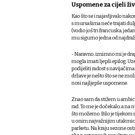
Uspomene za cijeli živ
Kao što se i najavljivalo nakon
s mursašima neće trajati dul
(vodio još tri francuska, jeda
mu sigurno jedna od najdraž
- Naravno, iznimno mi je drag
mogla imati ljepši epilog. Uz
podijeliti radost s navijači
države je nešto što se ne može 
nosi najljepše uspomene.
Znao sam da stižem u ambici
rad. To me je dočekalo, a na 
što možemo. Bilo je tijekom sez
u onim najvažnijim utakmicama
parketu. Na kraju sezone ost