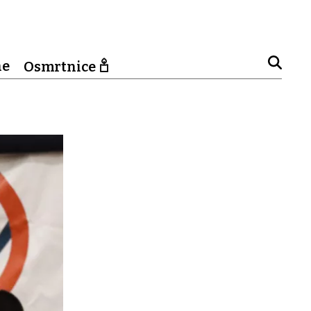
ne
Osmrtnice