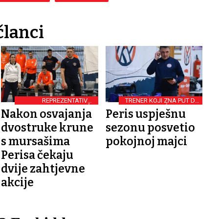
članci
REPREZENTATIVNE
TRENER KOJI ZNA PUT DO
OBVEZE ODBOJKAŠA
DOMAĆIH POKALA
Nakon osvajanja
Peris uspješnu
dvostruke krune
sezonu posvetio
s mursašima
pokojnoj majci
Perisa čekaju
dvije zahtjevne
akcije