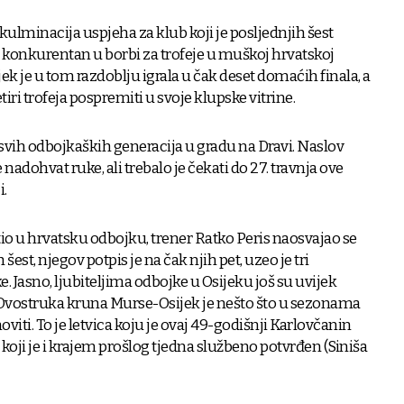
 kulminacija uspjeha za klub koji je posljednjih šest
konkurentan u borbi za trofeje u muškoj hrvatskoj
ek je u tom razdoblju igrala u čak deset domaćih finala, a
tiri trofeja pospremiti u svoje klupske vitrine.
 svih odbojkaških generacija u gradu na Dravi. Naslov
 nadohvat ruke, ali trebalo je čekati do 27. travnja ove
i.
atio u hrvatsku odbojku, trener Ratko Peris naosvajao se
st, njegov potpis je na čak njih pet, uzeo je tri
. Jasno, ljubiteljima odbojke u Osijeku još su uvijek
i. Dvostruka kruna Murse-Osijek je nešto što u sezonama
oviti. To je letvica koju je ovaj 49-godišnji Karlovčanin
koji je i krajem prošlog tjedna službeno potvrđen (Siniša