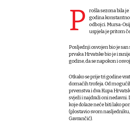
P
rošla sezona bila je
godina konstantno 
odbojci. Mursa-Osij
uspjela je pritom če
Posljednji osvojen bio je san
prvaka Hrvatske bio je i ranije
godine, da se napokon i osvoj
Otkako se prije tri godine vr
domaćih trofeja. Od mogućih še
prvenstva i dva Kupa Hrvatske
svježi i najdraži oni nedavn
koje dolaze neće biti lako pon
(p)ostavio svom nasljedniku, 
Gavrančić).