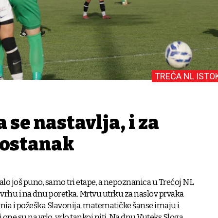
TREĆA NL ISTO
 se nastavlja, i za
 ostanak
talo još puno, samo tri etape, a nepoznanica u Trećoj NL
a vrhu i na dnu poretka. Mrtvu utrku za naslov prvaka
nia i požeška Slavonija, matematičke šanse imaju i
ali one su na vrlo, vrlo tankoj niti. Na dnu Vuteks Sloga