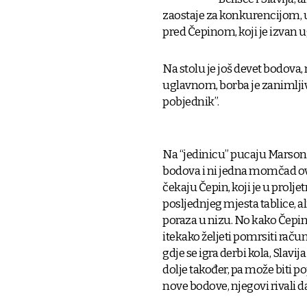
zaostaje za konkurencijom, u 
pred Čepinom, koji je izvan u
Na stolu je još devet bodova,
uglavnom, borba je zanimljiva 
pobjednik”.
Na “jedinicu” pucaju Marsoni
bodova i ni jedna momčad ov
čekaju Čepin, koji je u prolj
posljednjeg mjesta tablice, a
poraza u nizu. No kako Čepin
itekako željeti pomrsiti rač
gdje se igra derbi kola, Slavij
dolje također, pa može biti p
nove bodove, njegovi rivali 