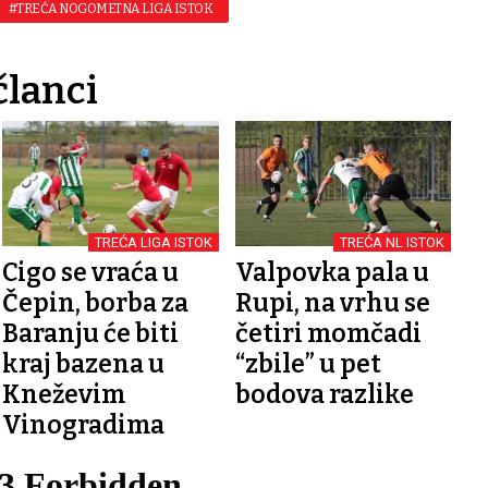
#TREĆA NOGOMETNA LIGA ISTOK
članci
TREĆA LIGA ISTOK
TREĆA NL ISTOK
Cigo se vraća u
Valpovka pala u
Čepin, borba za
Rupi, na vrhu se
Baranju će biti
četiri momčadi
kraj bazena u
“zbile” u pet
Kneževim
bodova razlike
Vinogradima