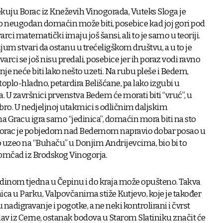
kuju Borac iz Kneževih Vinogorada, Vuteks Sloga je
o neugodan domaćin može biti, posebice kad joj gori pod
rci matematički imaju još šansi, ali to je samo u teoriji.
ijum stvari da ostanu u trećeligškom društvu, a u to je
arci se još nisu predali, posebice jer ih poraz vodi ravno
anje neće biti lako nešto uzeti. Na rubu pleše i Bedem,
plo-hladno, petardira Belišćane, pa lako izgubi u
. U završnici prvenstva Bedem će morati biti “vruć”, u
ro. U nedjeljnoj utakmici s odličnim daljskim
Gracu igra samo “jedinica”, domaćin mora biti na sto
inogorac je pobjedom nad Bedemom napravio dobar posao u
to uzeo na “Buhaču” u Donjim Andrijevcima, bio bi to
momčad iz Brodskog Vinogorja.
edinom tjedna u Čepinu i do kraja može opušteno. Takva
ica u Parku, Valpovčanima stiže Kutjevo, koje je također
 nadigravanje i pogotke, a ne neki kontrolirani i čvrst
v iz Cerne, ostanak bodova u Starom Slatiniku značit će