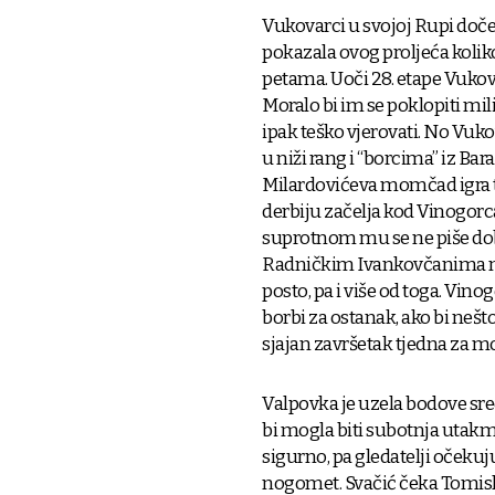
Vukovarci u svojoj Rupi doče
pokazala ovog proljeća kolik
petama. Uoči 28. etape Vukova
Moralo bi im se poklopiti mil
ipak teško vjerovati. No Vukov
u niži rang i “borcima” iz Bar
Milardovićeva momčad igra to
derbiju začelja kod Vinogorca
suprotnom mu se ne piše dob
Radničkim Ivankovčanima na 
posto, pa i više od toga. V
borbi za ostanak, ako bi neš
sjajan završetak tjedna za 
Valpovka je uzela bodove sr
bi mogla biti subotnja utakm
sigurno, pa gledatelji očekuju
nogomet. Svačić čeka Tomisla