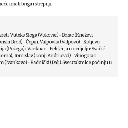
eće imati briga i strepnji.
sreti: Vuteks Sloga (Vukovar) - Borac (Kneževi
nski Brod) - Čepin, Valpovka (Valpovo) - Kutjevo,
ija (Požega) i Vardarac - Belišće, a u nedjelju: Svačić
(Cerna), Tomislav (Donji Andrijevci) - Vinogorac
m (Ivankovo) - Radnički (Dalj). Sve utakmice počinju u