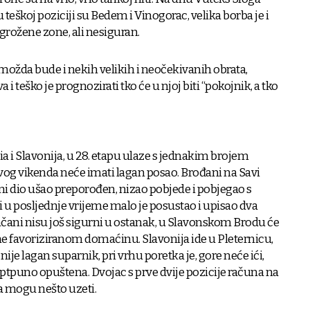
teškoj poziciji su Bedem i Vinogorac, velika borba je i
grožene zone, ali nesiguran.
 možda bude i nekih velikih i neočekivanih obrata,
i teško je prognozirati tko će u njoj biti “pokojnik, a tko
a i Slavonija, u 28. etapu ulaze s jednakim brojem
og vikenda neće imati lagan posao. Brođani na Savi
etni dio ušao preporođen, nizao pobjede i pobjegao s
li u posljednje vrijeme malo je posustao i upisao dva
čani nisu još sigurni u ostanak, u Slavonskom Brodu će
une favoriziranom domaćinu. Slavonija ide u Pleternicu,
a nije lagan suparnik, pri vrhu poretka je, gore neće ići,
optpuno opuštena. Dvojac s prve dvije pozicije računa na
da mogu nešto uzeti.