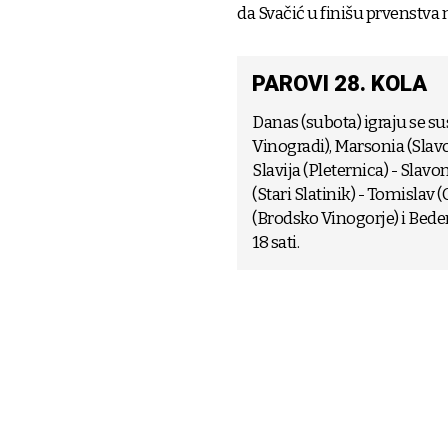
da Svačić u finišu prvenstva n
PAROVI 28. KOLA
Danas (subota) igraju se su
Vinogradi), Marsonia (Slavo
Slavija (Pleternica) - Slavon
(Stari Slatinik) - Tomislav 
(Brodsko Vinogorje) i Bede
18 sati.