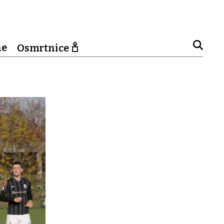
ne
Osmrtnice