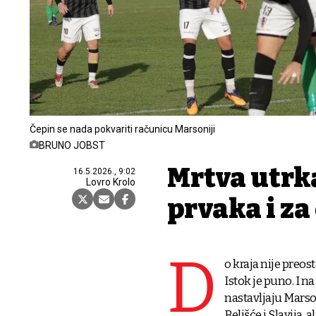
Čepin se nada pokvariti računicu Marsoniji
BRUNO JOBST
Mrtva utrka
16.5.2026., 9:02
Lovro Krolo
prvaka i za
D
o kraja nije preos
Istok je puno. I n
nastavljaju Marso
Belišće i Slavija, 