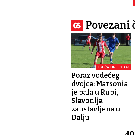
Povezani 
TREĆA HNL ISTOK
Poraz vodećeg
dvojca: Marsonia
je pala u Rupi,
Slavonija
zaustavljena u
Dalju