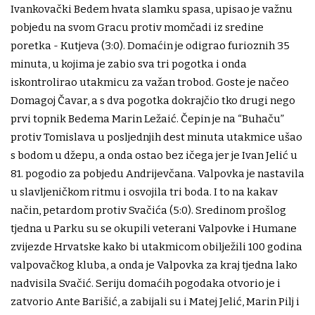
Ivankovački Bedem hvata slamku spasa, upisao je važnu
pobjedu na svom Gracu protiv momčadi iz sredine
poretka - Kutjeva (3:0). Domaćin je odigrao furioznih 35
minuta, u kojima je zabio sva tri pogotka i onda
iskontrolirao utakmicu za važan trobod. Goste je načeo
Domagoj Čavar, a s dva pogotka dokrajčio tko drugi nego
prvi topnik Bedema Marin Ležaić. Čepin je na “Buhaču”
protiv Tomislava u posljednjih dest minuta utakmice ušao
s bodom u džepu, a onda ostao bez ičega jer je Ivan Jelić u
81. pogodio za pobjedu Andrijevčana. Valpovka je nastavila
u slavljeničkom ritmu i osvojila tri boda. I to na kakav
način, petardom protiv Svačića (5:0). Sredinom prošlog
tjedna u Parku su se okupili veterani Valpovke i Humane
zvijezde Hrvatske kako bi utakmicom obilježili 100 godina
valpovačkog kluba, a onda je Valpovka za kraj tjedna lako
nadvisila Svačić. Seriju domaćih pogodaka otvorio je i
zatvorio Ante Barišić, a zabijali su i Matej Jelić, Marin Pilj i