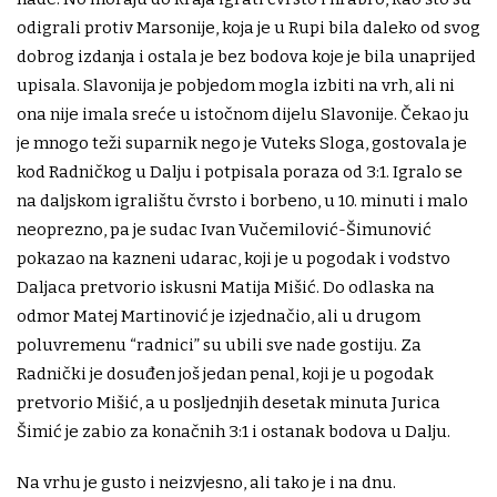
odigrali protiv Marsonije, koja je u Rupi bila daleko od svog
dobrog izdanja i ostala je bez bodova koje je bila unaprijed
upisala. Slavonija je pobjedom mogla izbiti na vrh, ali ni
ona nije imala sreće u istočnom dijelu Slavonije. Čekao ju
je mnogo teži suparnik nego je Vuteks Sloga, gostovala je
kod Radničkog u Dalju i potpisala poraza od 3:1. Igralo se
na daljskom igralištu čvrsto i borbeno, u 10. minuti i malo
neoprezno, pa je sudac Ivan Vučemilović-Šimunović
pokazao na kazneni udarac, koji je u pogodak i vodstvo
Daljaca pretvorio iskusni Matija Mišić. Do odlaska na
odmor Matej Martinović je izjednačio, ali u drugom
poluvremenu “radnici” su ubili sve nade gostiju. Za
Radnički je dosuđen još jedan penal, koji je u pogodak
pretvorio Mišić, a u posljednjih desetak minuta Jurica
Šimić je zabio za konačnih 3:1 i ostanak bodova u Dalju.
Na vrhu je gusto i neizvjesno, ali tako je i na dnu.