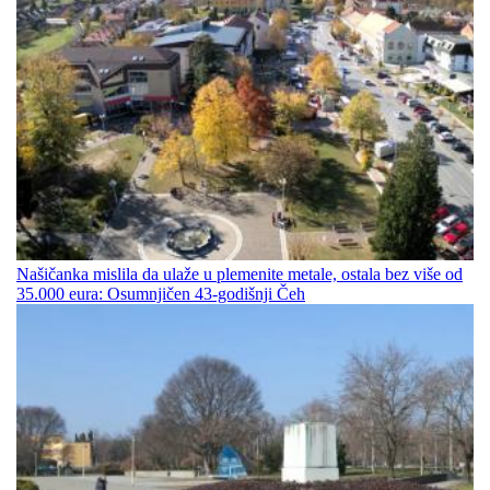
Našičanka mislila da ulaže u plemenite metale, ostala bez više od
35.000 eura: Osumnjičen 43-godišnji Čeh