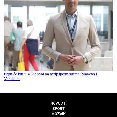
Pejin će biti u VAR sobi na nedjeljnom susretu Slavena i
Varaždina
NOVOSTI
SPORT
MOZAIK