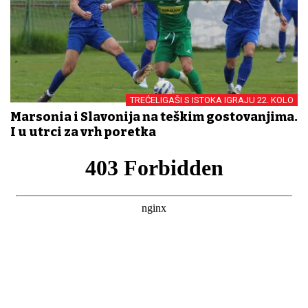
TREĆELIGAŠI S ISTOKA IGRAJU 22. KOLO
Marsonia i Slavonija na teškim gostovanjima.
I u utrci za vrh poretka