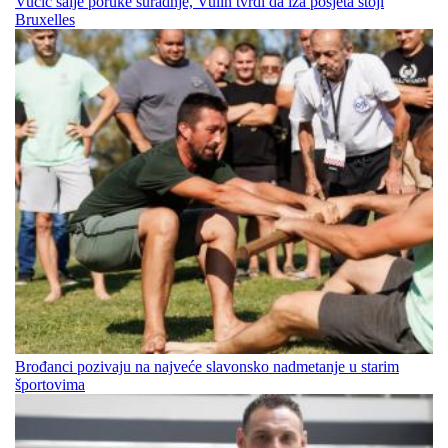
Vučić šalje poruke suradnje, Vulin tvrdi da iza posjeta stoji
Bruxelles
Brođanci pozivaju na najveće slavonsko nadmetanje u starim
športovima