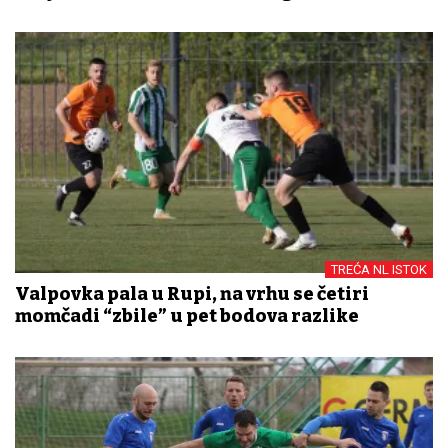
TREĆA NL ISTOK
Valpovka pala u Rupi, na vrhu se četiri
momčadi “zbile” u pet bodova razlike