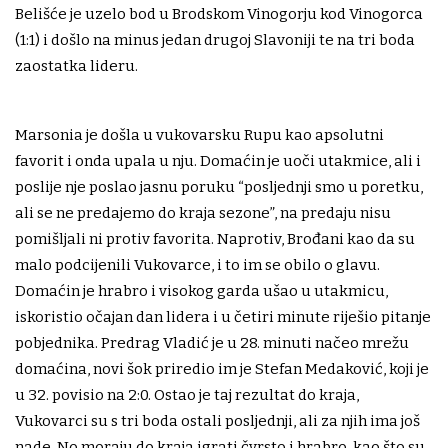
Belišće je uzelo bod u Brodskom Vinogorju kod Vinogorca
(1:1) i došlo na minus jedan drugoj Slavoniji te na tri boda
zaostatka lideru.
Marsonia je došla u vukovarsku Rupu kao apsolutni
favorit i onda upala u nju. Domaćin je uoči utakmice, ali i
poslije nje poslao jasnu poruku “posljednji smo u poretku,
ali se ne predajemo do kraja sezone”, na predaju nisu
pomišljali ni protiv favorita. Naprotiv, Brođani kao da su
malo podcijenili Vukovarce, i to im se obilo o glavu.
Domaćin je hrabro i visokog garda ušao u utakmicu,
iskoristio očajan dan lidera i u četiri minute riješio pitanje
pobjednika. Predrag Vladić je u 28. minuti načeo mrežu
domaćina, novi šok priredio im je Stefan Medaković, koji je
u 32. povisio na 2:0. Ostao je taj rezultat do kraja,
Vukovarci su s tri boda ostali posljednji, ali za njih ima još
nade. No moraju do kraja igrati čvrsto i hrabro, kao što su