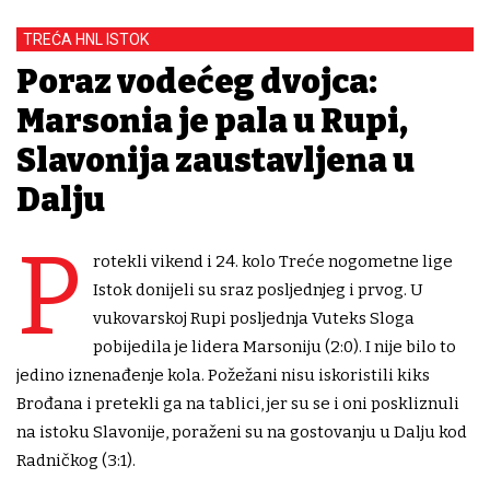
TREĆA HNL ISTOK
Poraz vodećeg dvojca:
Marsonia je pala u Rupi,
Slavonija zaustavljena u
Dalju
P
rotekli vikend i 24. kolo Treće nogometne lige
Istok donijeli su sraz posljednjeg i prvog. U
vukovarskoj Rupi posljednja Vuteks Sloga
pobijedila je lidera Marsoniju (2:0). I nije bilo to
jedino iznenađenje kola. Požežani nisu iskoristili kiks
Brođana i pretekli ga na tablici, jer su se i oni poskliznuli
na istoku Slavonije, poraženi su na gostovanju u Dalju kod
Radničkog (3:1).