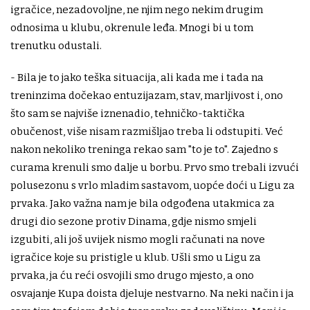
igračice, nezadovoljne, ne njim nego nekim drugim
odnosima u klubu, okrenule leđa. Mnogi bi u tom
trenutku odustali.
- Bila je to jako teška situacija, ali kada me i tada na
treninzima dočekao entuzijazam, stav, marljivost i, ono
što sam se najviše iznenadio, tehničko-taktička
obučenost, više nisam razmišljao treba li odstupiti. Već
nakon nekoliko treninga rekao sam "to je to". Zajedno s
curama krenuli smo dalje u borbu. Prvo smo trebali izvući
polusezonu s vrlo mladim sastavom, uopće doći u Ligu za
prvaka. Jako važna nam je bila odgođena utakmica za
drugi dio sezone protiv Dinama, gdje nismo smjeli
izgubiti, ali još uvijek nismo mogli računati na nove
igračice koje su pristigle u klub. Ušli smo u Ligu za
prvaka, ja ću reći osvojili smo drugo mjesto, a ono
osvajanje Kupa doista djeluje nestvarno. Na neki način i ja