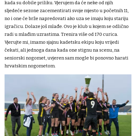
kada su dobile priliku. Vjerujem da će neke od njih
sljedeće sezone zacementirati svoje mjesto u početnih 11,
no i one će brže napredovati ako uza se imaju koju stariju
igračicu. Dolaze još mlađe. Ovo je klub u kojem se odlično
radi u mlađim uzrastima. Trenira više od 170 curica.
Vjerujte mi, imamo sjajnu kadetsku ekipu koju vrijedi
čekati, ali jednoga dana kada one stignu na scenu, na
seniorski nogomet, uvjeren sam mogle bi ponovno harati
hrvatskim nogometom.