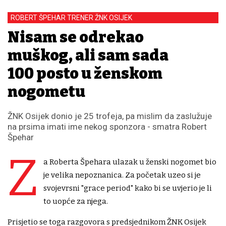
ROBERT ŠPEHAR TRENER ŽNK OSIJEK
Nisam se odrekao
muškog, ali sam sada
100 posto u ženskom
nogometu
ŽNK Osijek donio je 25 trofeja, pa mislim da zaslužuje
na prsima imati ime nekog sponzora - smatra Robert
Špehar
Z
a Roberta Špehara ulazak u ženski nogomet bio
je velika nepoznanica. Za početak uzeo si je
svojevrsni "grace period" kako bi se uvjerio je li
to uopće za njega.
Prisjetio se toga razgovora s predsjednikom ŽNK Osijek