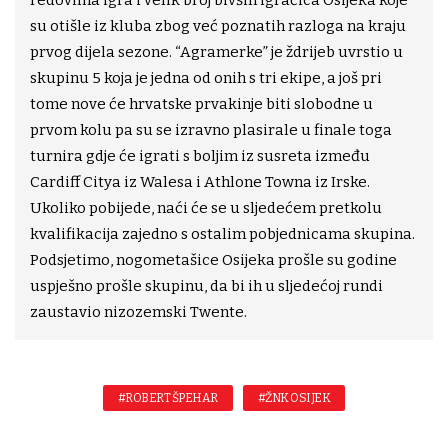
redovima igra i velik broj bivših igračica Osijeka koje
su otišle iz kluba zbog već poznatih razloga na kraju
prvog dijela sezone. “Agramerke” je ždrijeb uvrstio u
skupinu 5 koja je jedna od onih s tri ekipe, a još pri
tome nove će hrvatske prvakinje biti slobodne u
prvom kolu pa su se izravno plasirale u finale toga
turnira gdje će igrati s boljim iz susreta između
Cardiff Citya iz Walesa i Athlone Towna iz Irske.
Ukoliko pobijede, naći će se u sljedećem pretkolu
kvalifikacija zajedno s ostalim pobjednicama skupina.
Podsjetimo, nogometašice Osijeka prošle su godine
uspješno prošle skupinu, da bi ih u sljedećoj rundi
zaustavio nizozemski Twente.
#ROBERT ŠPEHAR
#ŽNK OSIJEK