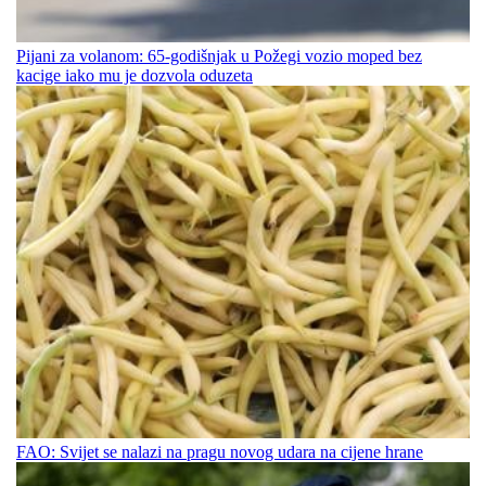
Pijani za volanom: 65-godišnjak u Požegi vozio moped bez
kacige iako mu je dozvola oduzeta
FAO: Svijet se nalazi na pragu novog udara na cijene hrane