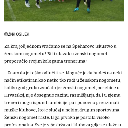
ŽNK OSIJEK
Za kraj još jednom vraćamo se na Špeharovo iskustvo u
ženskom nogometu? Bi li ulazak u ženski nogomet
preporučio svojim kolegama trenerima?
- Znam da je teško odlučiti se. Moguće je da budeš na neki
način etiketiran kao netko tko radi u ženskom nogometu,
koliko god grubo zvučalo jer ženski nogomet, posebice u
Hrvatskoj, nije dosegnuo razinu razmišljanja da i u njemu
treneri mogu ispuniti ambicije, pa i ponovno preuzimati
muške klubove, što je slučaj u nekim drugim sportovima.
Ženski nogomet raste. Liga prvaka je postala visoko
profesionalna. Sve je više država i klubova gdje se ulaže u