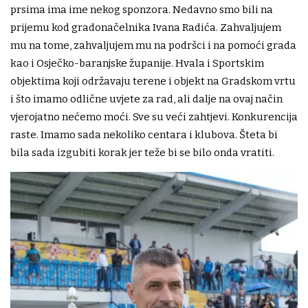
prsima ima ime nekog sponzora. Nedavno smo bili na
prijemu kod gradonačelnika Ivana Radića. Zahvaljujem
mu na tome, zahvaljujem mu na podršci i na pomoći grada
kao i Osječko-baranjske županije. Hvala i Sportskim
objektima koji održavaju terene i objekt na Gradskom vrtu
i što imamo odlične uvjete za rad, ali dalje na ovaj način
vjerojatno nećemo moći. Sve su veći zahtjevi. Konkurencija
raste. Imamo sada nekoliko centara i klubova. Šteta bi
bila sada izgubiti korak jer teže bi se bilo onda vratiti.