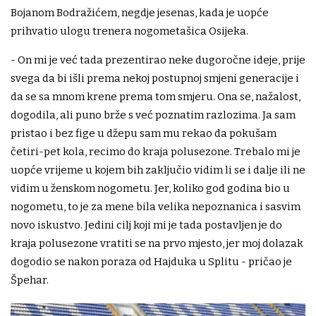
Bojanom Bodražićem, negdje jesenas, kada je uopće
prihvatio ulogu trenera nogometašica Osijeka.
- On mi je već tada prezentirao neke dugoročne ideje, prije
svega da bi išli prema nekoj postupnoj smjeni generacije i
da se sa mnom krene prema tom smjeru. Ona se, nažalost,
dogodila, ali puno brže s već poznatim razlozima. Ja sam
pristao i bez fige u džepu sam mu rekao da pokušam
četiri-pet kola, recimo do kraja polusezone. Trebalo mi je
uopće vrijeme u kojem bih zaključio vidim li se i dalje ili ne
vidim u ženskom nogometu. Jer, koliko god godina bio u
nogometu, to je za mene bila velika nepoznanica i sasvim
novo iskustvo. Jedini cilj koji mi je tada postavljen je do
kraja polusezone vratiti se na prvo mjesto, jer moj dolazak
dogodio se nakon poraza od Hajduka u Splitu - pričao je
Špehar.