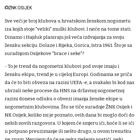
ŽNK OSIJEK
Sve veći je broj klubova u hrvatskom ženskom nogometu
iza kojih stoje "veliki" muški klubovi. I neće na tome stati.
Dinamo i Hajduk planiraju još veća izdvajanja za svoju
žensku sekciju. Dolaze i Rijeka, Gorica, Istra 1961. Što je sa
suradnjom Osijekove "brace i seke"?
- To je trend da nogometni klubovi pod svoje imaju i
žensku ekipu, trend je u cijeloj Europi. Godinama se priča
da će to biti obveza na razini UEFA-e, a svakako bi kod nas
ubrzali neke procese da HNS na državnoj nogometnoj
razini donese odluku o obvezi imanja ženske ekipe u
nogometnim klubovima. Što se tiče suradnje ŽNK Osijek i
NK Osijek, koliko mi je poznato, ovih dana bi moglo doći do
nekih novih razgovora. U kojem će smjeru ići, hoće li se ići
u potpuno preuzimanje ili nešto drugo, u ovom trenutku
ne znam. Vjerujem da će se neka rješenja postići, neki