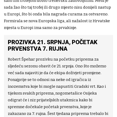
sam tim trofejom dobio trenersku zadovoljštinu. Meni je
sada žao što taj trofej ili drugo mjesto nisu donijeli nastup
u Europi, što bi onda bila nagrada curama za ostvareno.
Formirala se nova Europska liga, ali nažalost iz Hrvatske
mjesta u Europi ima samo za prvakinje.
PROZIVKA 21. SRPNJA, POČETAK
PRVENSTVA 7. RUJNA
Robert Špehar prozivku na početku priprema za
sljedeću sezonu obavit će 21. srpnja. Ono što možemo
već sada najaviti je da će ekipa doživjeti promjene.
Ponajprije se to odnosi na neke od igračica iz
inozemstva koje bi mogle napustiti Gradski vrt. Kao i
tijekom svakih priprema, nogometašice Osijeka
odigrat će i niz prijateljskih utakmica kako bi
spremne dočekale početak prvenstva, koje je
zakazano za 7. rujna. Šest tjedana priprema trebalo bi