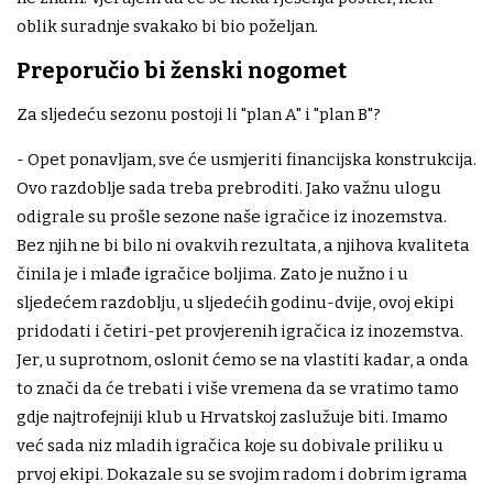
oblik suradnje svakako bi bio poželjan.
Preporučio bi ženski nogomet
Za sljedeću sezonu postoji li "plan A" i "plan B"?
- Opet ponavljam, sve će usmjeriti financijska konstrukcija.
Ovo razdoblje sada treba prebroditi. Jako važnu ulogu
odigrale su prošle sezone naše igračice iz inozemstva.
Bez njih ne bi bilo ni ovakvih rezultata, a njihova kvaliteta
činila je i mlađe igračice boljima. Zato je nužno i u
sljedećem razdoblju, u sljedećih godinu-dvije, ovoj ekipi
pridodati i četiri-pet provjerenih igračica iz inozemstva.
Jer, u suprotnom, oslonit ćemo se na vlastiti kadar, a onda
to znači da će trebati i više vremena da se vratimo tamo
gdje najtrofejniji klub u Hrvatskoj zaslužuje biti. Imamo
već sada niz mladih igračica koje su dobivale priliku u
prvoj ekipi. Dokazale su se svojim radom i dobrim igrama