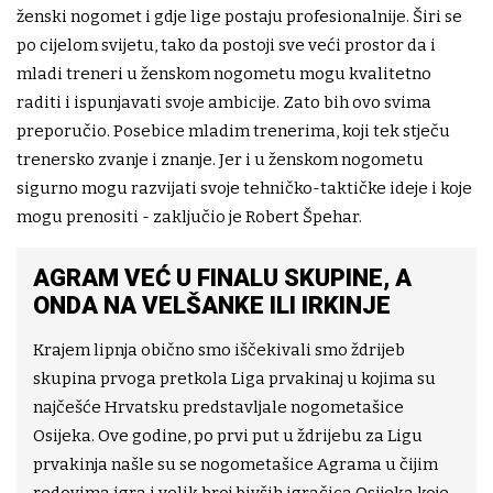
ženski nogomet i gdje lige postaju profesionalnije. Širi se
po cijelom svijetu, tako da postoji sve veći prostor da i
mladi treneri u ženskom nogometu mogu kvalitetno
raditi i ispunjavati svoje ambicije. Zato bih ovo svima
preporučio. Posebice mladim trenerima, koji tek stječu
trenersko zvanje i znanje. Jer i u ženskom nogometu
sigurno mogu razvijati svoje tehničko-taktičke ideje i koje
mogu prenositi - zaključio je Robert Špehar.
AGRAM VEĆ U FINALU SKUPINE, A
ONDA NA VELŠANKE ILI IRKINJE
Krajem lipnja obično smo iščekivali smo ždrijeb
skupina prvoga pretkola Liga prvakinaj u kojima su
najčešće Hrvatsku predstavljale nogometašice
Osijeka. Ove godine, po prvi put u ždrijebu za Ligu
prvakinja našle su se nogometašice Agrama u čijim