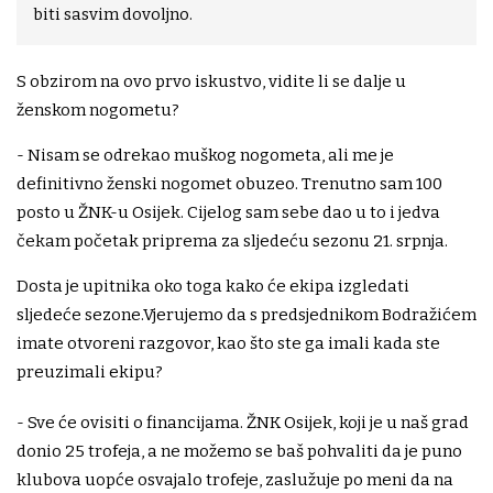
biti sasvim dovoljno.
S obzirom na ovo prvo iskustvo, vidite li se dalje u
ženskom nogometu?
- Nisam se odrekao muškog nogometa, ali me je
definitivno ženski nogomet obuzeo. Trenutno sam 100
posto u ŽNK-u Osijek. Cijelog sam sebe dao u to i jedva
čekam početak priprema za sljedeću sezonu 21. srpnja.
Dosta je upitnika oko toga kako će ekipa izgledati
sljedeće sezone.Vjerujemo da s predsjednikom Bodražićem
imate otvoreni razgovor, kao što ste ga imali kada ste
preuzimali ekipu?
- Sve će ovisiti o financijama. ŽNK Osijek, koji je u naš grad
donio 25 trofeja, a ne možemo se baš pohvaliti da je puno
klubova uopće osvajalo trofeje, zaslužuje po meni da na