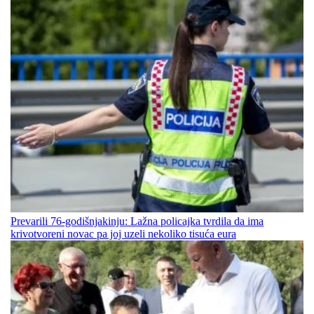
Prevarili 76-godišnjakinju: Lažna policajka tvrdila da ima
krivotvoreni novac pa joj uzeli nekoliko tisuća eura