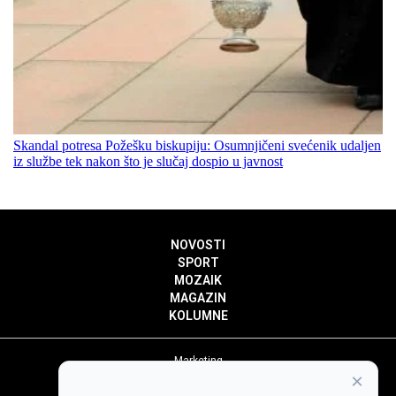
Skandal potresa Požešku biskupiju: Osumnjičeni svećenik udaljen
iz službe tek nakon što je slučaj dospio u javnost
NOVOSTI
SPORT
MOZAIK
MAGAZIN
KOLUMNE
Marketing
×
Politika privatnosti