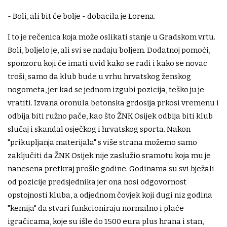
- Boli, ali bit će bolje - dobacila je Lorena.
I to je rečenica koja može oslikati stanje u Gradskom vrtu.
Boli, boljelo je, ali svi se nadaju boljem. Dodatnoj pomoći,
sponzoru koji će imati uvid kako se radi i kako se novac
troši, samo da klub bude u vrhu hrvatskog ženskog
nogometa, jer kad se jednom izgubi pozicija, teško ju je
vratiti. Izvana oronula betonska grdosija prkosi vremenu i
odbija biti ružno pače, kao što ŽNK Osijek odbija biti klub
slučaj i skandal osječkog i hrvatskog sporta. Nakon
"prikupljanja materijala" s više strana možemo samo
zaključiti da ŽNK Osijek nije zaslužio sramotu koja mu je
nanesena pretkraj prošle godine. Godinama su svi bježali
od pozicije predsjednika jer ona nosi odgovornost
opstojnosti kluba, a odjednom čovjek koji dugi niz godina
"kemija" da stvari funkcioniraju normalno i plaće
igračicama, koje su išle do 1500 eura plus hrana i stan,