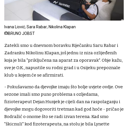
Ivana Liović; Sara Rabar; Nikolina Klapan
BRUNO JOBST
Zatekli smo u dnevnom boravku Riječanku Saru Rabar i
Zadranku Nikolinu Klapan, još jednu iz niza ozlijeđenih
koja je bila "priključena na aparat za oporavak". Obje kažu,
sve je O.K., napustile su rodni grad i u Osijeku prepoznale
klub u kojem će se afirmirati.
- Pokušavamo da djevojke imaju što bolje uvjete ovdje. Ove
sezone imali smo puno problema s ozljedama,
fizioterapeut Dejan Hunjek je cijeli dan na raspolaganju i
djevojke mogu dogovoriti tretman kad god hoće - pričao je
Bodražić o onome što se radi izvan terena. Kad smo
"škicnuli" kod fizoterapeuta, na stolu je bila Lynette