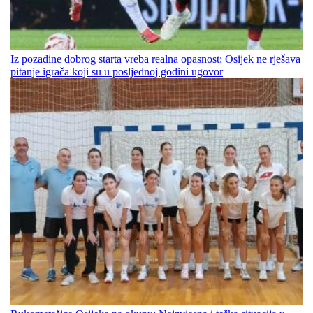
Iz pozadine dobrog starta vreba realna opasnost: Osijek ne rješava
pitanje igrača koji su u posljednoj godini ugovor