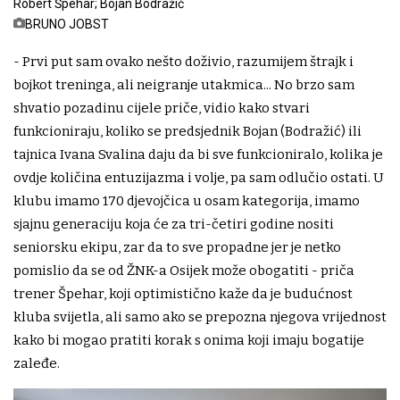
Robert Špehar; Bojan Bodražić
BRUNO JOBST
- Prvi put sam ovako nešto doživio, razumijem štrajk i
bojkot treninga, ali neigranje utakmica... No brzo sam
shvatio pozadinu cijele priče, vidio kako stvari
funkcioniraju, koliko se predsjednik Bojan (Bodražić) ili
tajnica Ivana Svalina daju da bi sve funkcioniralo, kolika je
ovdje količina entuzijazma i volje, pa sam odlučio ostati. U
klubu imamo 170 djevojčica u osam kategorija, imamo
sjajnu generaciju koja će za tri-četiri godine nositi
seniorsku ekipu, zar da to sve propadne jer je netko
pomislio da se od ŽNK-a Osijek može obogatiti - priča
trener Špehar, koji optimistično kaže da je budućnost
kluba svijetla, ali samo ako se prepozna njegova vrijednost
kako bi mogao pratiti korak s onima koji imaju bogatije
zaleđe.