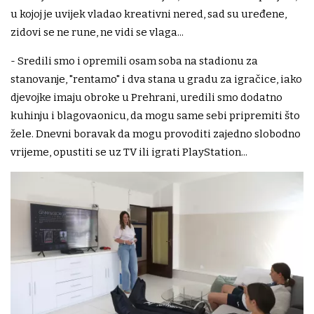
u kojoj je uvijek vladao kreativni nered, sad su uređene,
zidovi se ne rune, ne vidi se vlaga...
- Sredili smo i opremili osam soba na stadionu za
stanovanje, "rentamo" i dva stana u gradu za igračice, iako
djevojke imaju obroke u Prehrani, uredili smo dodatno
kuhinju i blagovaonicu, da mogu same sebi pripremiti što
žele. Dnevni boravak da mogu provoditi zajedno slobodno
vrijeme, opustiti se uz TV ili igrati PlayStation...