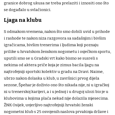
granice dobrog ukusa ne treba prelaziti i iznositi ono što
se događalo u svlačionici.
Ljaga na klubu
S odmakom vremena, nakon što smo dobili uvid u prihode
i rashode te nakon niza razgovora sa sadašnjim i bivšim
igračicama, bivšim trenerima i ljudima koji poznaju
prilike u hrvatskom ženskom nogometu i osječkom sportu,
uputili smo se u Gradski vrt kako bismo se susreli s
nekima od aktera priče koja je zimus bacila ljagu na
najtrofejniji sportski kolektiv u gradu na Dravi. Naime,
ubrzo nakon dolaska u klub, u završnici prvog dijela
sezone, Špehar je doživio ono što nikada nije, ni u igračkoj
ni u trenerskoj karijeri, a i u jednoj i u drugoj ulozi bio je u
klubovima u kojima plaća nekad nije dolazila mjesecima.
ŽNK Osijek, uvjerljivo najtrofejniji hrvatski ženski
nogometni klub s 25 osvojenih naslova prvakinja države i