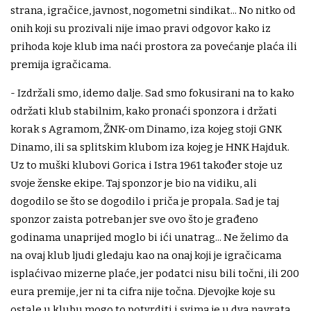
strana, igračice, javnost, nogometni sindikat... No nitko od
onih koji su prozivali nije imao pravi odgovor kako iz
prihoda koje klub ima naći prostora za povećanje plaća ili
premija igračicama.
- Izdržali smo, idemo dalje. Sad smo fokusirani na to kako
održati klub stabilnim, kako pronaći sponzora i držati
korak s Agramom, ŽNK-om Dinamo, iza kojeg stoji GNK
Dinamo, ili sa splitskim klubom iza kojeg je HNK Hajduk.
Uz to muški klubovi Gorica i Istra 1961 također stoje uz
svoje ženske ekipe. Taj sponzor je bio na vidiku, ali
dogodilo se što se dogodilo i priča je propala. Sad je taj
sponzor zaista potreban jer sve ovo što je građeno
godinama unaprijed moglo bi ići unatrag... Ne želimo da
na ovaj klub ljudi gledaju kao na onaj koji je igračicama
isplaćivao mizerne plaće, jer podatci nisu bili točni, ili 200
eura premije, jer ni ta cifra nije točna. Djevojke koje su
ostale u klubu mogo to potvrditi i svima je u dva navrata