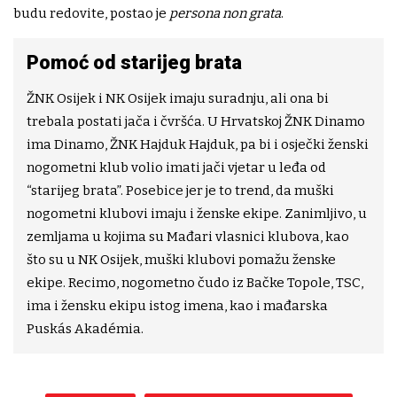
budu redovite, postao je
persona non grata
.
Pomoć od starijeg brata
ŽNK Osijek i NK Osijek imaju suradnju, ali ona bi
trebala postati jača i čvršća. U Hrvatskoj ŽNK Dinamo
ima Dinamo, ŽNK Hajduk Hajduk, pa bi i osječki ženski
nogometni klub volio imati jači vjetar u leđa od
“starijeg brata”. Posebice jer je to trend, da muški
nogometni klubovi imaju i ženske ekipe. Zanimljivo, u
zemljama u kojima su Mađari vlasnici klubova, kao
što su u NK Osijek, muški klubovi pomažu ženske
ekipe. Recimo, nogometno čudo iz Bačke Topole, TSC,
ima i žensku ekipu istog imena, kao i mađarska
Puskás Akadémia.