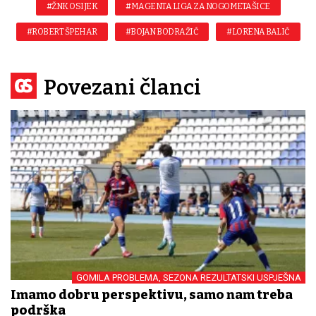
#ŽNK OSIJEK
#MAGENTA LIGA ZA NOGOMETAŠICE
#ROBERT ŠPEHAR
#BOJAN BODRAŽIĆ
#LORENA BALIĆ
Povezani članci
GOMILA PROBLEMA, SEZONA REZULTATSKI USPJEŠNA
Imamo dobru perspektivu, samo nam treba
podrška