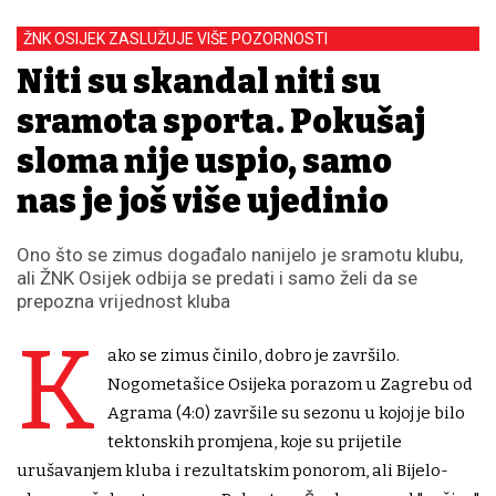
ŽNK OSIJEK ZASLUŽUJE VIŠE POZORNOSTI
Niti su skandal niti su
sramota sporta. Pokušaj
sloma nije uspio, samo
nas je još više ujedinio
Ono što se zimus događalo nanijelo je sramotu klubu,
ali ŽNK Osijek odbija se predati i samo želi da se
prepozna vrijednost kluba
K
ako se zimus činilo, dobro je završilo.
Nogometašice Osijeka porazom u Zagrebu od
Agrama (4:0) završile su sezonu u kojoj je bilo
tektonskih promjena, koje su prijetile
urušavanjem kluba i rezultatskim ponorom, ali Bijelo-