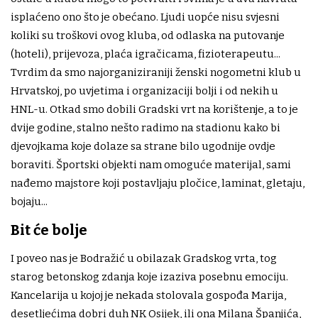
isplaćeno ono što je obećano. Ljudi uopće nisu svjesni
koliki su troškovi ovog kluba, od odlaska na putovanje
(hoteli), prijevoza, plaća igračicama, fizioterapeutu...
Tvrdim da smo najorganiziraniji ženski nogometni klub u
Hrvatskoj, po uvjetima i organizaciji bolji i od nekih u
HNL-u. Otkad smo dobili Gradski vrt na korištenje, a to je
dvije godine, stalno nešto radimo na stadionu kako bi
djevojkama koje dolaze sa strane bilo ugodnije ovdje
boraviti. Športski objekti nam omoguće materijal, sami
nađemo majstore koji postavljaju pločice, laminat, gletaju,
bojaju...
Bit će bolje
I poveo nas je Bodražić u obilazak Gradskog vrta, tog
starog betonskog zdanja koje izaziva posebnu emociju.
Kancelarija u kojoj je nekada stolovala gospođa Marija,
desetljećima dobri duh NK Osijek, ili ona Milana Španjića,