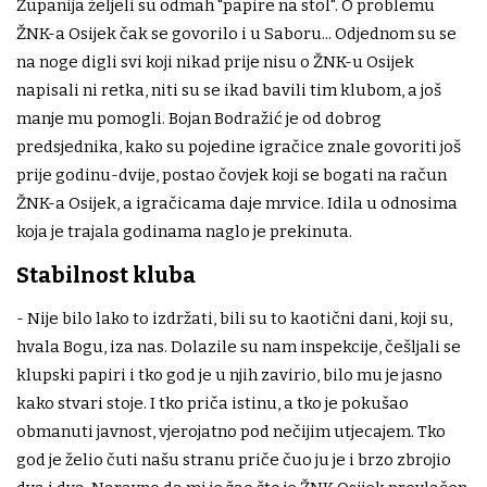
Županija željeli su odmah "papire na stol". O problemu
ŽNK-a Osijek čak se govorilo i u Saboru... Odjednom su se
na noge digli svi koji nikad prije nisu o ŽNK-u Osijek
napisali ni retka, niti su se ikad bavili tim klubom, a još
manje mu pomogli. Bojan Bodražić je od dobrog
predsjednika, kako su pojedine igračice znale govoriti još
prije godinu-dvije, postao čovjek koji se bogati na račun
ŽNK-a Osijek, a igračicama daje mrvice. Idila u odnosima
koja je trajala godinama naglo je prekinuta.
Stabilnost kluba
- Nije bilo lako to izdržati, bili su to kaotični dani, koji su,
hvala Bogu, iza nas. Dolazile su nam inspekcije, češljali se
klupski papiri i tko god je u njih zavirio, bilo mu je jasno
kako stvari stoje. I tko priča istinu, a tko je pokušao
obmanuti javnost, vjerojatno pod nečijim utjecajem. Tko
god je želio čuti našu stranu priče čuo ju je i brzo zbrojio