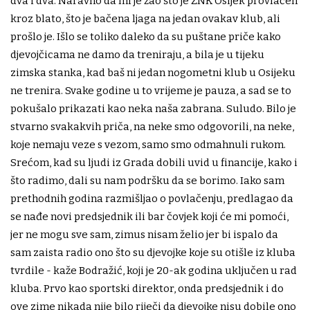
dva i dva. Naravno da mi je žao što je ŽNK Osijek provlačen
kroz blato, što je bačena ljaga na jedan ovakav klub, ali
prošlo je. Išlo se toliko daleko da su puštane priče kako
djevojčicama ne damo da treniraju, a bila je u tijeku
zimska stanka, kad baš ni jedan nogometni klub u Osijeku
ne trenira. Svake godine u to vrijeme je pauza, a sad se to
pokušalo prikazati kao neka naša zabrana. Suludo. Bilo je
stvarno svakakvih priča, na neke smo odgovorili, na neke,
koje nemaju veze s vezom, samo smo odmahnuli rukom.
Srećom, kad su ljudi iz Grada dobili uvid u financije, kako i
što radimo, dali su nam podršku da se borimo. Iako sam
prethodnih godina razmišljao o povlačenju, predlagao da
se nađe novi predsjednik ili bar čovjek koji će mi pomoći,
jer ne mogu sve sam, zimus nisam želio jer bi ispalo da
sam zaista radio ono što su djevojke koje su otišle iz kluba
tvrdile - kaže Bodražić, koji je 20-ak godina uključen u rad
kluba. Prvo kao sportski direktor, onda predsjednik i do
ove zime nikada nije bilo riječi da djevojke nisu dobile ono