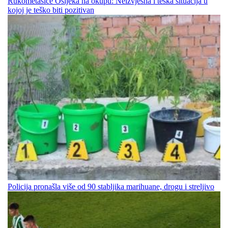
Rukometašice Osijeka na okupu: Neizvjesna i teška situacija u
kojoj je teško biti pozitivan
Policija pronašla više od 90 stabljika marihuane, drogu i streljivo