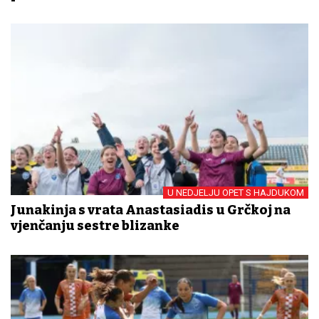
U NEDJELJU OPET S HAJDUKOM
Junakinja s vrata Anastasiadis u Grčkoj na
vjenčanju sestre blizanke