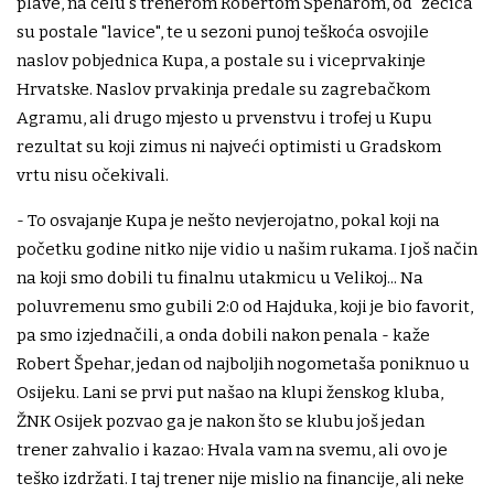
plave, na čelu s trenerom Robertom Špeharom, od "zečica"
su postale "lavice", te u sezoni punoj teškoća osvojile
naslov pobjednica Kupa, a postale su i viceprvakinje
Hrvatske. Naslov prvakinja predale su zagrebačkom
Agramu, ali drugo mjesto u prvenstvu i trofej u Kupu
rezultat su koji zimus ni najveći optimisti u Gradskom
vrtu nisu očekivali.
- To osvajanje Kupa je nešto nevjerojatno, pokal koji na
početku godine nitko nije vidio u našim rukama. I još način
na koji smo dobili tu finalnu utakmicu u Velikoj... Na
poluvremenu smo gubili 2:0 od Hajduka, koji je bio favorit,
pa smo izjednačili, a onda dobili nakon penala - kaže
Robert Špehar, jedan od najboljih nogometaša poniknuo u
Osijeku. Lani se prvi put našao na klupi ženskog kluba,
ŽNK Osijek pozvao ga je nakon što se klubu još jedan
trener zahvalio i kazao: Hvala vam na svemu, ali ovo je
teško izdržati. I taj trener nije mislio na financije, ali neke