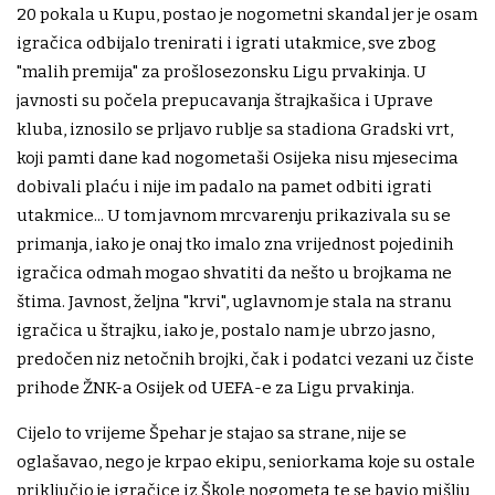
20 pokala u Kupu, postao je nogometni skandal jer je osam
igračica odbijalo trenirati i igrati utakmice, sve zbog
"malih premija" za prošlosezonsku Ligu prvakinja. U
javnosti su počela prepucavanja štrajkašica i Uprave
kluba, iznosilo se prljavo rublje sa stadiona Gradski vrt,
koji pamti dane kad nogometaši Osijeka nisu mjesecima
dobivali plaću i nije im padalo na pamet odbiti igrati
utakmice... U tom javnom mrcvarenju prikazivala su se
primanja, iako je onaj tko imalo zna vrijednost pojedinih
igračica odmah mogao shvatiti da nešto u brojkama ne
štima. Javnost, željna "krvi", uglavnom je stala na stranu
igračica u štrajku, iako je, postalo nam je ubrzo jasno,
predočen niz netočnih brojki, čak i podatci vezani uz čiste
prihode ŽNK-a Osijek od UEFA-e za Ligu prvakinja.
Cijelo to vrijeme Špehar je stajao sa strane, nije se
oglašavao, nego je krpao ekipu, seniorkama koje su ostale
priključio je igračice iz Škole nogometa te se bavio mišlju