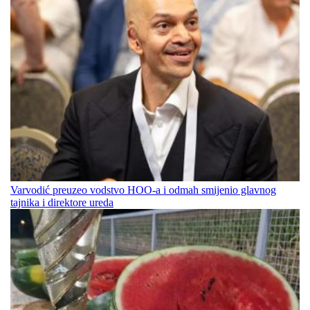
Varvodić preuzeo vodstvo HOO-a i odmah smijenio glavnog
tajnika i direktore ureda