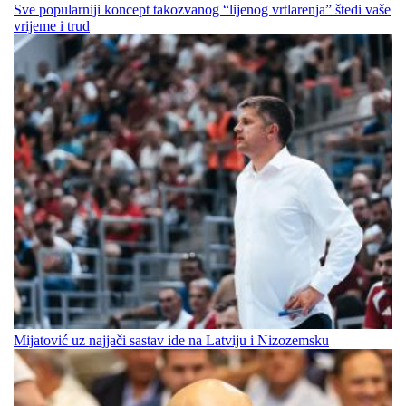
Sve popularniji koncept takozvanog “lijenog vrtlarenja” štedi vaše
vrijeme i trud
Mijatović uz najjači sastav ide na Latviju i Nizozemsku