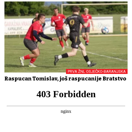
PRVA ŽNL OSJEČKO-BARANJSKA
Raspucan Tomislav, još raspucanije Bratstvo