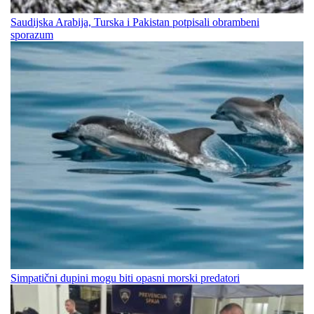
Saudijska Arabija, Turska i Pakistan potpisali obrambeni
sporazum
Simpatični dupini mogu biti opasni morski predatori