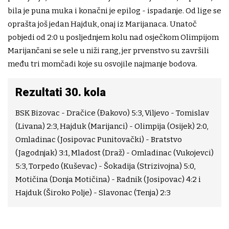
bila je puna muka i konačni je epilog - ispadanje. Od lige se
oprašta još jedan Hajduk, onaj iz Marijanaca. Unatoč
pobjedi od 2:0 u posljednjem kolu nad osječkom Olimpijom
Marijančani se sele u niži rang, jer prvenstvo su završili
među tri momčadi koje su osvojile najmanje bodova.
Rezultati 30. kola
BSK Bizovac - Dračice (Đakovo) 5:3, Viljevo - Tomislav
(Livana) 2:3, Hajduk (Marijanci) - Olimpija (Osijek) 2:0,
Omladinac (Josipovac Punitovački) - Bratstvo
(Jagodnjak) 3:1, Mladost (Draž) - Omladinac (Vukojevci)
5:3, Torpedo (Kuševac) - Šokadija (Strizivojna) 5:0,
Motičina (Donja Motičina) - Radnik (Josipovac) 4:2 i
Hajduk (Široko Polje) - Slavonac (Tenja) 2:3