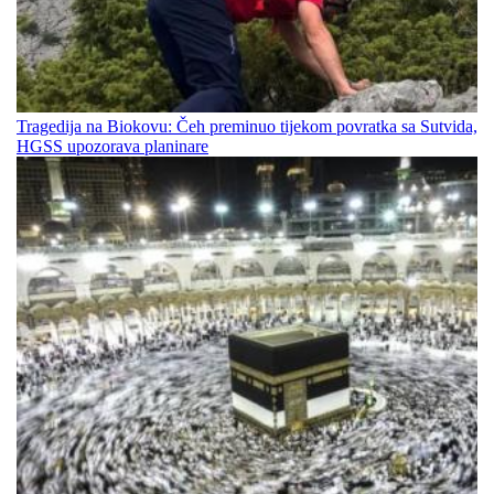
Tragedija na Biokovu: Čeh preminuo tijekom povratka sa Sutvida,
HGSS upozorava planinare