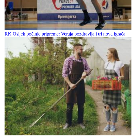
RK Osijek počinje pripreme: Veraja pozdravlja i tri nova igrača