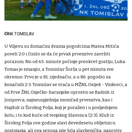
NK TOMISLAV
U Viljevu su domaćini dvama pogodcima Matea Mitića
poveli 2:0 i činilo se da će prvak prvenstvo završiti
porazom. No od 65. minute počinje preokret gostiju, Luka
Tomas je smanjio, a Tomislav Šorša u pet minuta sve
okrenuo. Prvo je u 81. izjednačio, a u 86. pogodio za
konačnih 2:3. Tomislav se vraća u MŽNL Osijek - Vinkovci, a
od Prve ŽNL Osječko-baranjske oprostio se Radnik iz
Josipovca, najneuspješnija momčad prvenstva, kao i
Hajduk iz Širokog Polja, koji je poražen i u posljednjem
kolu, i to kod kuće od tenjskog Slavonca (2:3). Klub iz
Širokog Polja ove godine slavi devedesetu obljetnicu
postojanja, ali ova sezona nije bila slavljenička, naprotiv,