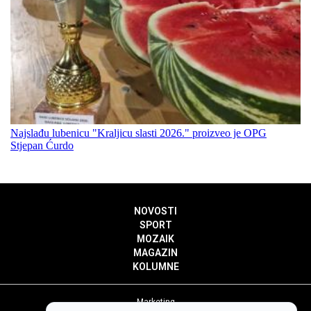
Najslađu lubenicu "Kraljicu slasti 2026." proizveo je OPG
Stjepan Ćurdo
NOVOSTI
SPORT
MOZAIK
MAGAZIN
KOLUMNE
Marketing