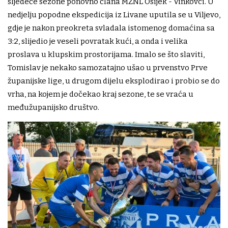
sljedeće sezone ponovno člana MŽNL Osijek - Vinkovci. U
nedjelju popodne ekspedicija iz Livane uputila se u Viljevo,
gdje je nakon preokreta svladala istomenog domaćina sa
3:2, slijedio je veseli povratak kući, a onda i velika
proslava u klupskim prostorijama. Imalo se što slaviti,
Tomislav je nekako samozatajno ušao u prvenstvo Prve
županijske lige, u drugom dijelu eksplodirao i probio se do
vrha, na kojem je dočekao kraj sezone, te se vraća u
međužupanijsko društvo.