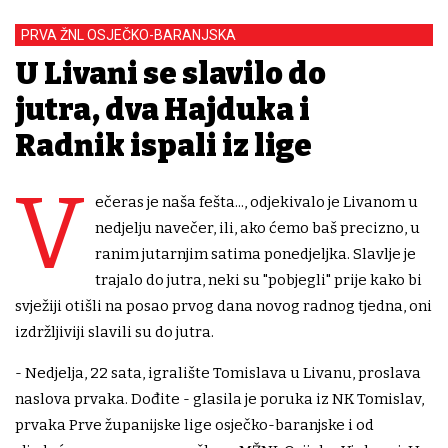
PRVA ŽNL OSJEČKO-BARANJSKA
U Livani se slavilo do
jutra, dva Hajduka i
Radnik ispali iz lige
V
ečeras je naša fešta..., odjekivalo je Livanom u
nedjelju navečer, ili, ako ćemo baš precizno, u
ranim jutarnjim satima ponedjeljka. Slavlje je
trajalo do jutra, neki su "pobjegli" prije kako bi
svježiji otišli na posao prvog dana novog radnog tjedna, oni
izdržljiviji slavili su do jutra.
- Nedjelja, 22 sata, igralište Tomislava u Livanu, proslava
naslova prvaka. Dođite - glasila je poruka iz NK Tomislav,
prvaka Prve županijske lige osječko-baranjske i od