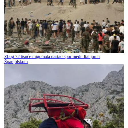
Zbog 72 tisuće migranata nastao spor među Italijom i
Španjolskom