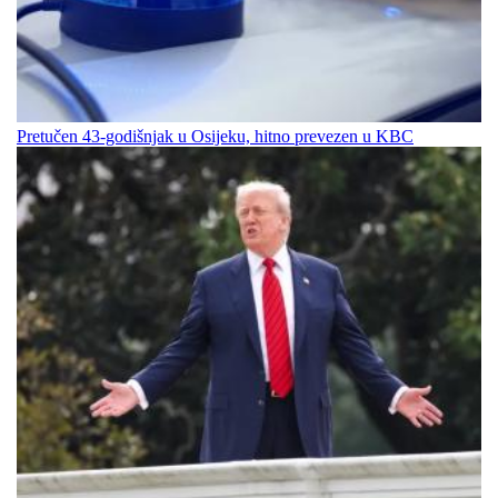
Pretučen 43-godišnjak u Osijeku, hitno prevezen u KBC