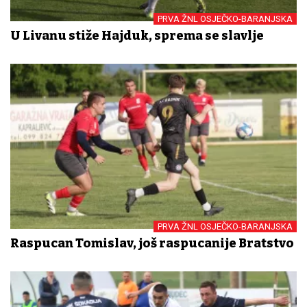
PRVA ŽNL OSJEČKO-BARANJSKA
U Livanu stiže Hajduk, sprema se slavlje
PRVA ŽNL OSJEČKO-BARANJSKA
Raspucan Tomislav, još raspucanije Bratstvo