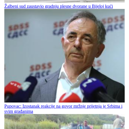
Žalbeni sud zaustavio gradnju plesne dvorane u Bijeloj kući
Pupovac: Izostanak reakcije na govor mržnje prijetnja je Srbima i
svim građanima