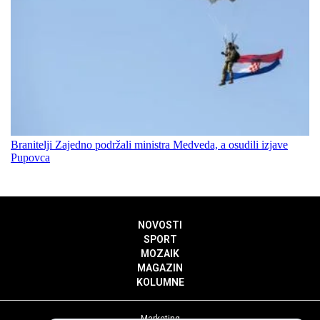
Branitelji Zajedno podržali ministra Medveda, a osudili izjave
Pupovca
NOVOSTI
SPORT
MOZAIK
MAGAZIN
KOLUMNE
Marketing