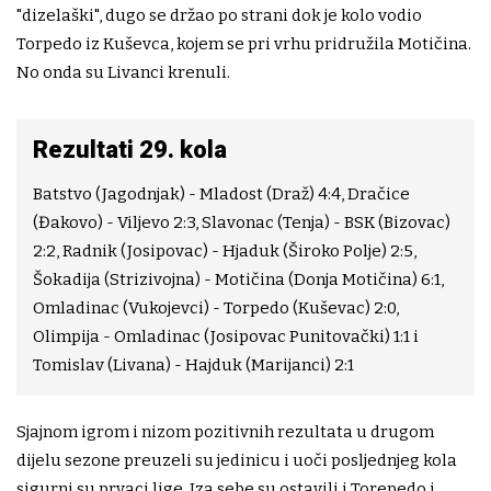
"dizelaški", dugo se držao po strani dok je kolo vodio
Torpedo iz Kuševca, kojem se pri vrhu pridružila Motičina.
No onda su Livanci krenuli.
Rezultati 29. kola
Batstvo (Jagodnjak) - Mladost (Draž) 4:4, Dračice
(Đakovo) - Viljevo 2:3, Slavonac (Tenja) - BSK (Bizovac)
2:2, Radnik (Josipovac) - Hjaduk (Široko Polje) 2:5,
Šokadija (Strizivojna) - Motičina (Donja Motičina) 6:1,
Omladinac (Vukojevci) - Torpedo (Kuševac) 2:0,
Olimpija - Omladinac (Josipovac Punitovački) 1:1 i
Tomislav (Livana) - Hajduk (Marijanci) 2:1
Sjajnom igrom i nizom pozitivnih rezultata u drugom
dijelu sezone preuzeli su jedinicu i uoči posljednjeg kola
sigurni su prvaci lige. Iza sebe su ostavili i Torepedo i