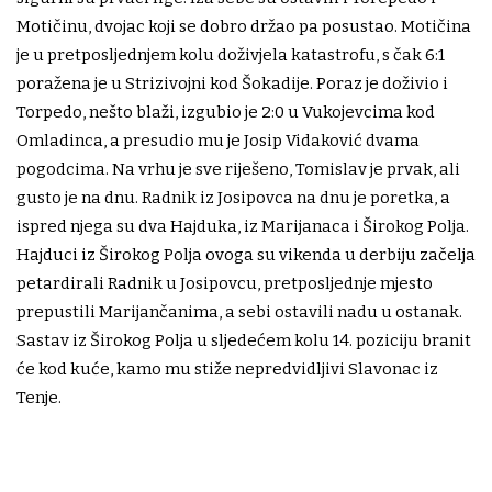
Motičinu, dvojac koji se dobro držao pa posustao. Motičina
je u pretposljednjem kolu doživjela katastrofu, s čak 6:1
poražena je u Strizivojni kod Šokadije. Poraz je doživio i
Torpedo, nešto blaži, izgubio je 2:0 u Vukojevcima kod
Omladinca, a presudio mu je Josip Vidaković dvama
pogodcima. Na vrhu je sve riješeno, Tomislav je prvak, ali
gusto je na dnu. Radnik iz Josipovca na dnu je poretka, a
ispred njega su dva Hajduka, iz Marijanaca i Širokog Polja.
Hajduci iz Širokog Polja ovoga su vikenda u derbiju začelja
petardirali Radnik u Josipovcu, pretposljednje mjesto
prepustili Marijančanima, a sebi ostavili nadu u ostanak.
Sastav iz Širokog Polja u sljedećem kolu 14. poziciju branit
će kod kuće, kamo mu stiže nepredvidljivi Slavonac iz
Tenje.