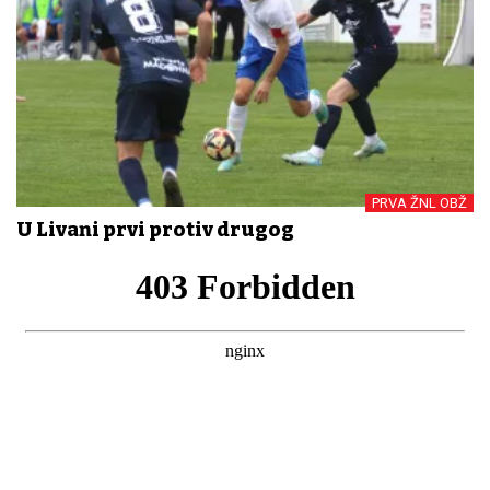
PRVA ŽNL OBŽ
U Livani prvi protiv drugog