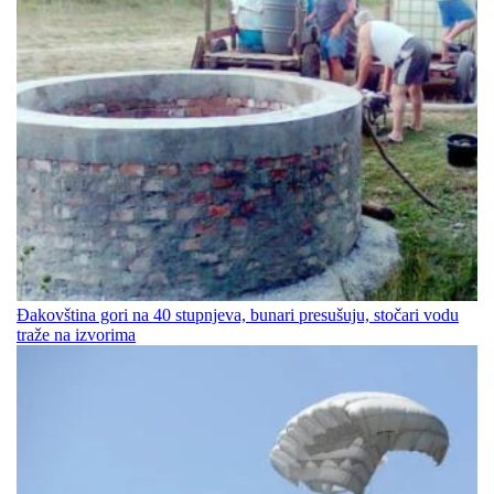
Đakovština gori na 40 stupnjeva, bunari presušuju, stočari vodu
traže na izvorima