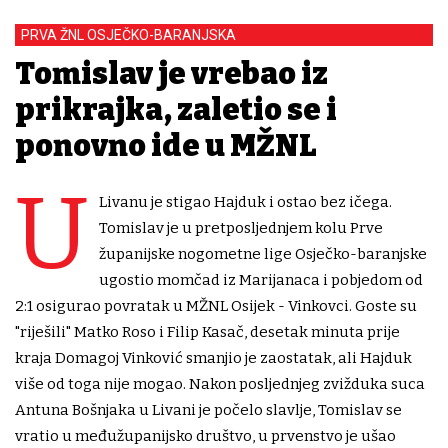
PRVA ŽNL OSJEČKO-BARANJSKA
Tomislav je vrebao iz
prikrajka, zaletio se i
ponovno ide u MŽNL
U
Livanu je stigao Hajduk i ostao bez ičega.
Tomislav je u pretposljednjem kolu Prve
županijske nogometne lige Osječko-baranjske
ugostio momčad iz Marijanaca i pobjedom od
2:1 osigurao povratak u MŽNL Osijek - Vinkovci. Goste su
"riješili" Matko Roso i Filip Kasač, desetak minuta prije
kraja Domagoj Vinković smanjio je zaostatak, ali Hajduk
više od toga nije mogao. Nakon posljednjeg zvižduka suca
Antuna Bošnjaka u Livani je počelo slavlje, Tomislav se
vratio u međužupanijsko društvo, u prvenstvo je ušao