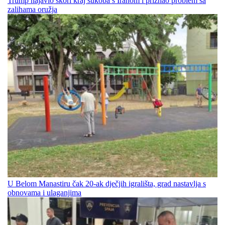
Trump najavio skori kraj sukoba s Iranom i priznao problem sa
zalihama oružja
U Belom Manastiru čak 20-ak dječjih igrališta, grad nastavlja s
obnovama i ulaganjima