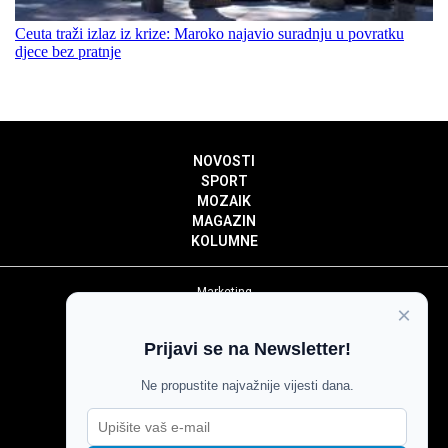
Ceuta traži izlaz iz krize: Maroko najavio suradnju u povratku
djece bez pratnje
NOVOSTI
SPORT
MOZAIK
MAGAZIN
KOLUMNE
Marketing
×
Politika privatnosti
Politika kolačića
Prijavi se na Newsletter!
Impressum
Pravila prenošenja sadržaja
Ne propustite najvažnije vijesti dana.
Pravila komentiranja
Agroglas