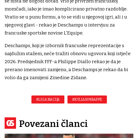
se ništa ne dogodi dotad. Vrlo je privržen francuskoj
momčadi, iako je imao komplicirano privatno razdoblje.
Vratio se u punu formu, a to se vidi u njegovoj igri, ali i u
njegovoj glavi - rekao je Deschamps u intervjuu za
francuske sportske novine L'Equipe.
Deschamps, koji je izbornik francuske reprezentacije s
najdužim stažem, neće tražiti obnovu ugovora koji istječe
2026. Predsjednik FFF-a Philippe Diallo rekao je da je
prerano imenovati zamjenu, a Deschamps je rekao da bi
volio da ga zamijeni Zinedine Zidane.
#LIGA NACIJA
#KYLIAN MBAPPE
Povezani članci