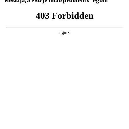
Messija, a PSG je imao problem s "egom"