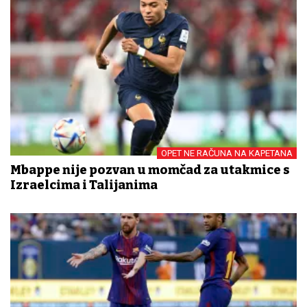
OPET NE RAČUNA NA KAPETANA
Mbappe nije pozvan u momčad za utakmice s
Izraelcima i Talijanima