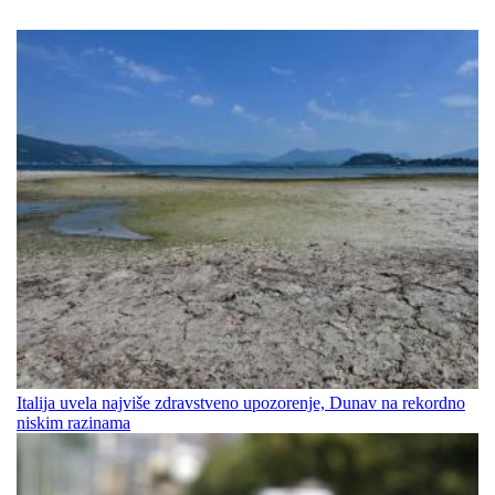
Italija uvela najviše zdravstveno upozorenje, Dunav na rekordno
niskim razinama