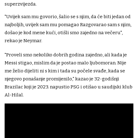
superzvijezda.
"Uvijek sam mu govorio, šalio se s njim, da će biti jedan od
najboljih, uvijek sam mu pomagao Razgovarao sam s njim,
došao je kod mene kući, otišli smo zajedno na večeru",
rekao je Neymar.
"Proveli smo nekoliko dobrih godina zajedno, ali kada je
Messi stigao, mislim da je postao malo ljubomoran. Nije
me želio dijeliti ni s kim i tada su počele svađe, kada se
njegovo ponašanje promijenilo," kazao je 32-godišnji
Brazilac koji je 2023. napustio PSG i otišao u saudijski klub
Al-Hilal.