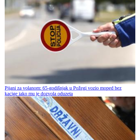
Pijani za volanom: 65-godišnjak u Požegi vozio moped bez
kacige iako mu je dozvola oduzeta