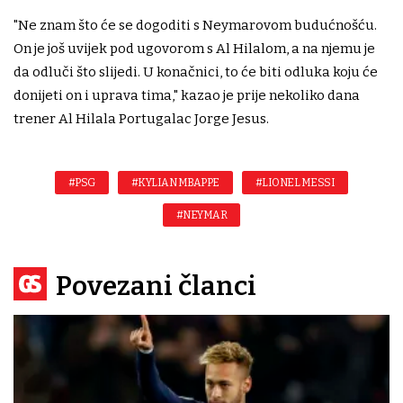
"Ne znam što će se dogoditi s Neymarovom budućnošću.
On je još uvijek pod ugovorom s Al Hilalom, a na njemu je
da odluči što slijedi. U konačnici, to će biti odluka koju će
donijeti on i uprava tima," kazao je prije nekoliko dana
trener Al Hilala Portugalac Jorge Jesus.
#PSG
#KYLIAN MBAPPE
#LIONEL MESSI
#NEYMAR
Povezani članci