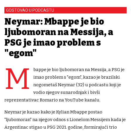
GOSTOVAO U PODCASTU
Neymar: Mbappe je bio
ljubomoran na Messija, a
PSG je imao problem s
"egom"
M
bappe je bio ljubomoran na Messija, a PSG je
imao problem s "egom", kazao je brazilski
nogometaš Neymar (32) u podcastu koji je
vodio njegov sunarodnjak i bivši
reprezentativac Romario na YouTube kanalu.
Neymar je kazao kako je Kylian Mbappe postao
"ljubomoran" na njegov odnos s Lionelom Messijem kada je
Argentinac stigao u PSG 2021. godine, formirajući trio