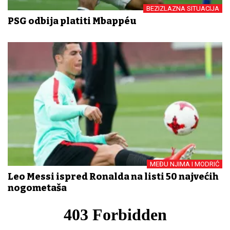
BEZIZLAZNA SITUACIJA
PSG odbija platiti Mbappéu
MEĐU NJIMA I MODRIĆ
Leo Messi ispred Ronalda na listi 50 najvećih
nogometaša