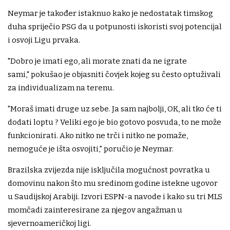
Neymar je također istaknuo kako je nedostatak timskog
duha spriječio PSG da u potpunosti iskoristi svoj potencijal
i osvoji Ligu prvaka.
"Dobro je imati ego, ali morate znati da ne igrate
sami," pokušao je objasniti čovjek kojeg su često optuživali
za individualizam na terenu.
"Moraš imati druge uz sebe. Ja sam najbolji, OK, ali tko će ti
dodati loptu ? Veliki ego je bio gotovo posvuda, to ne može
funkcionirati. Ako nitko ne trči i nitko ne pomaže,
nemoguće je išta osvojiti," poručio je Neymar.
Brazilska zvijezda nije isključila mogućnost povratka u
domovinu nakon što mu sredinom godine istekne ugovor
u Saudijskoj Arabiji. Izvori ESPN-a navode i kako su tri MLS
momčadi zainteresirane za njegov angažman u
sjevernoameričkoj ligi.