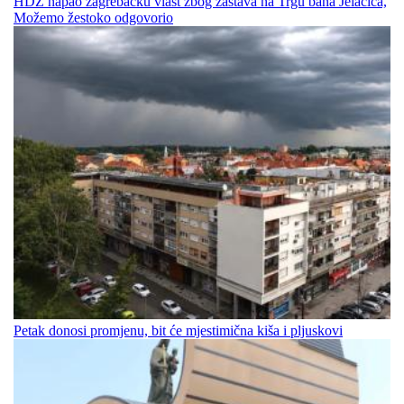
HDZ napao zagrebačku vlast zbog zastava na Trgu bana Jelačića,
Možemo žestoko odgovorio
Petak donosi promjenu, bit će mjestimična kiša i pljuskovi