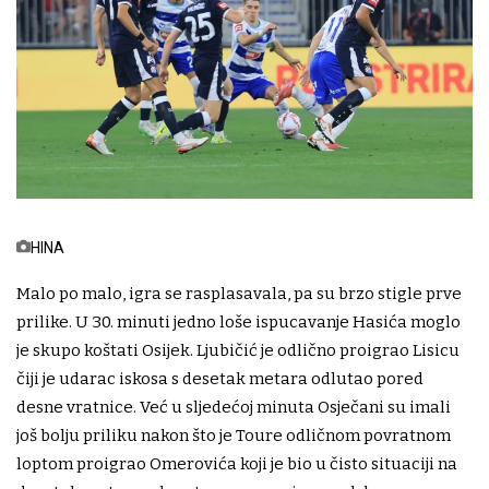
HINA
Malo po malo, igra se rasplasavala, pa su brzo stigle prve
prilike. U 30. minuti jedno loše ispucavanje Hasića moglo
je skupo koštati Osijek. Ljubičić je odlično proigrao Lisicu
čiji je udarac iskosa s desetak metara odlutao pored
desne vratnice. Već u sljedećoj minuta Osječani su imali
još bolju priliku nakon što je Toure odličnom povratnom
loptom proigrao Omerovića koji je bio u čisto situaciji na