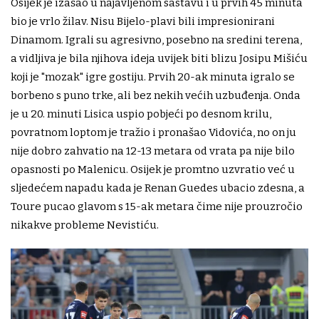
Osijek je izašao u najavljenom sastavu i u prvih 45 minuta
bio je vrlo žilav. Nisu Bijelo-plavi bili impresionirani
Dinamom. Igrali su agresivno, posebno na sredini terena,
a vidljiva je bila njihova ideja uvijek biti blizu Josipu Mišiću
koji je "mozak" igre gostiju. Prvih 20-ak minuta igralo se
borbeno s puno trke, ali bez nekih većih uzbuđenja. Onda
je u 20. minuti Lisica uspio pobjeći po desnom krilu,
povratnom loptom je tražio i pronašao Vidovića, no on ju
nije dobro zahvatio na 12-13 metara od vrata pa nije bilo
opasnosti po Malenicu. Osijek je promtno uzvratio već u
sljedećem napadu kada je Renan Guedes ubacio zdesna, a
Toure pucao glavom s 15-ak metara čime nije prouzročio
nikakve probleme Nevistiću.