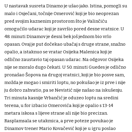
U nastavak susreta Dinamo je ušao jako. Istina, pomogli su
malo i Osječani, točnije Omerović koji je bio neoprezan
pred svojim kaznenim prostorom što je Valinčiću
omogućilo udarac koji je završio pored desne vratnice. U
48. minuti Dinamov je desni bek još jednom bio vrlo
opasan. Ovaj je put dočekao ubačaj s druge strane, snažno
opalio, a istaknuo se vratar Osijeka Malenica koji je
odlično zaustavio taj opasan udarac. Na odgovor Osijeka
nije se moralo dugo čekati. U 50. minuti Guedes je odlično
pronašao Šopova na drugoj vratnici, koji je bio posve sam,
možda je mogao i smiriti loptu, no pokušao je iz prve i nije
ju dobro zahvatio, pa se Nevistić nije našao na iskušenju.
Tri minuta kasnije Vrbančić je oduzeo loptu na sredini
terena, u for izbacio Omerovića koji je opalio s 13-14
metara iskosa s lijeve strane ali nije bio precizan.
Rasplamsala se utakmica, a prve poteze povukao je
Dinamov trener Mario Kovačević koji je u igru poslao