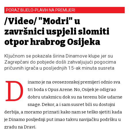
PORAZ BIJELO-PLAVIH NA PREMIJERI
/Video/ "Modri" u
završnici uspjeli slomiti
otpor hrabrog Osijeka
Ključnom se pokazala širina Dinamove klupe jer su
Zagrepčani do pobjede došli zahvaljujući pogocima
pričuvnih igrača u posljednjih 15-ak minuta susreta
D
inamo je na ovosezonskoj premijeri odnio sva
tri boda s Opus Arene. No, Osijek je odigrao
dobru utakmicu dok su na terenu bile udarne
snage. Dekor, a i sam susret bili su dostojni
derbija, a moramo priznati kako nam se teško sjetiti kada
je Dinamo posljednji put imao takvu navijačku podršku u
gradu na Dravi.