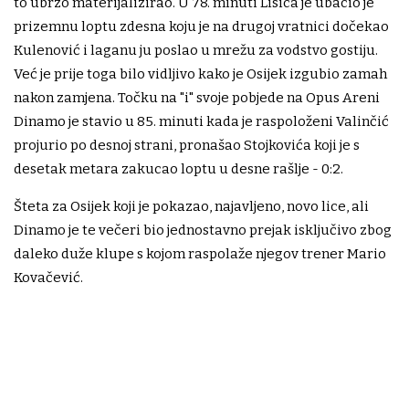
to ubrzo materijalizirao. U 78. minuti Lisica je ubacio je
prizemnu loptu zdesna koju je na drugoj vratnici dočekao
Kulenović i laganu ju poslao u mrežu za vodstvo gostiju.
Već je prije toga bilo vidljivo kako je Osijek izgubio zamah
nakon zamjena. Točku na "i" svoje pobjede na Opus Areni
Dinamo je stavio u 85. minuti kada je raspoloženi Valinčić
projurio po desnoj strani, pronašao Stojkovića koji je s
desetak metara zakucao loptu u desne rašlje - 0:2.
Šteta za Osijek koji je pokazao, najavljeno, novo lice, ali
Dinamo je te večeri bio jednostavno prejak isključivo zbog
daleko duže klupe s kojom raspolaže njegov trener Mario
Kovačević.