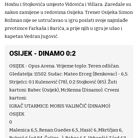
Hoxhu i Stojkovića umjesto Vidovića i Villara. Zaredale su
nakon zamijene u redovima Osijeka. Trener Osijeka Simon
Rožman nije se ustručavao u igru poslati svoje najmlađe
prvotimce Farkaša i Barića, a prije njih u igru je ušao i
kapetan Vedran Jugović.
OSIJEK - DINAMO 0:2
OSIJEK - Opus Arena. Vrijeme toplo. Teren odličan.
Gledatelja: 11502. Sudac: Mateo Erceg (Benkovac) - 6,5.
Strijelci: 0:1 Kulenović (78), 0:2 Stojković (85). Žuti
kartoni: Babec (Osijek), McKenna (Dinamo). Crveni
kartoni:
IGRAČ UTAKMICE: MORIS VALINČIĆ (DINAMO)
OSIJEK
0
Malenica 6,5, Renan Guedes 6,5, Hasić 6, Mkrtčjan 6,