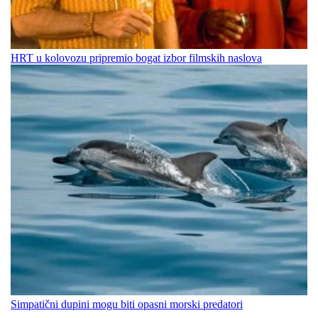
HRT u kolovozu pripremio bogat izbor filmskih naslova
Simpatični dupini mogu biti opasni morski predatori