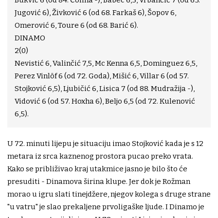
Bukvić 6 (od 84. Čolina -), Babec 6,5, Vrbančić 7 (od 63.
Jugović 6), Živković 6 (od 68. Farkaš 6), Šopov 6,
Omerović 6, Toure 6 (od 68. Barić 6).
DINAMO
2(0)
Nevistić 6, Valinčić 7,5, Mc Kenna 6,5, Dominguez 6,5,
Perez Vinlöf 6 (od 72. Goda), Mišić 6, Villar 6 (od 57.
Stojković 6,5), Ljubičić 6, Lisica 7 (od 88. Mudražija -),
Vidović 6 (od 57. Hoxha 6), Beljo 6,5 (od 72. Kulenović
6,5).
U 72. minuti lijepu je situaciju imao Stojković kada je s 12
metara iz srca kaznenog prostora pucao preko vrata.
Kako se približivao kraj utakmice jasno je bilo što će
presuditi - Dinamova širina klupe. Jer dok je Rožman
morao u igru slati tinejdžere, njegov kolega s druge strane
"u vatru" je slao prekaljene prvoligaške ljude. I Dinamo je