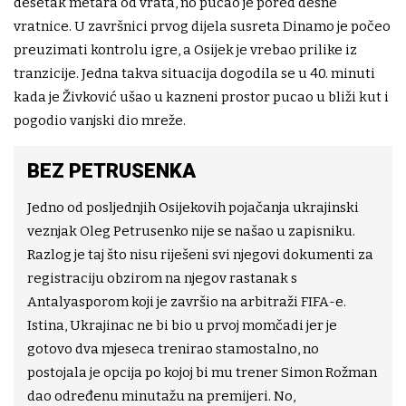
desetak metara od vrata, no pucao je pored desne
vratnice. U završnici prvog dijela susreta Dinamo je počeo
preuzimati kontrolu igre, a Osijek je vrebao prilike iz
tranzicije. Jedna takva situacija dogodila se u 40. minuti
kada je Živković ušao u kazneni prostor pucao u bliži kut i
pogodio vanjski dio mreže.
BEZ PETRUSENKA
Jedno od posljednjih Osijekovih pojačanja ukrajinski
veznjak Oleg Petrusenko nije se našao u zapisniku.
Razlog je taj što nisu riješeni svi njegovi dokumenti za
registraciju obzirom na njegov rastanak s
Antalyasporom koji je završio na arbitraži FIFA-e.
Istina, Ukrajinac ne bi bio u prvoj momčadi jer je
gotovo dva mjeseca trenirao stamostalno, no
postojala je opcija po kojoj bi mu trener Simon Rožman
dao određenu minutažu na premijeri. No,