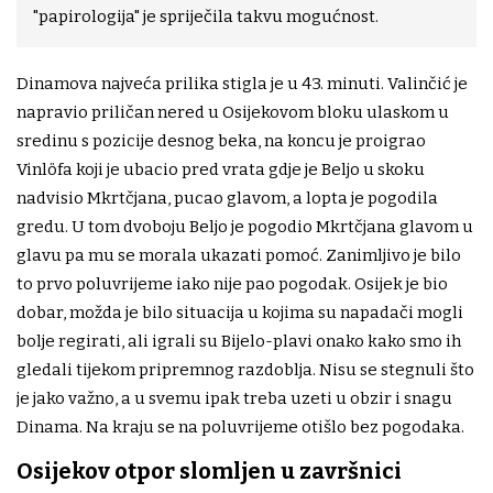
"papirologija" je spriječila takvu mogućnost.
Dinamova najveća prilika stigla je u 43. minuti. Valinčić je
napravio priličan nered u Osijekovom bloku ulaskom u
sredinu s pozicije desnog beka, na koncu je proigrao
Vinlöfa koji je ubacio pred vrata gdje je Beljo u skoku
nadvisio Mkrtčjana, pucao glavom, a lopta je pogodila
gredu. U tom dvoboju Beljo je pogodio Mkrtčjana glavom u
glavu pa mu se morala ukazati pomoć. Zanimljivo je bilo
to prvo poluvrijeme iako nije pao pogodak. Osijek je bio
dobar, možda je bilo situacija u kojima su napadači mogli
bolje regirati, ali igrali su Bijelo-plavi onako kako smo ih
gledali tijekom pripremnog razdoblja. Nisu se stegnuli što
je jako važno, a u svemu ipak treba uzeti u obzir i snagu
Dinama. Na kraju se na poluvrijeme otišlo bez pogodaka.
Osijekov otpor slomljen u završnici