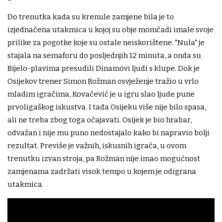
Do trenutka kada su krenule zamjene bila je to
izjednačena utakmica u kojoj su obje momčadi imale svoje
prilike za pogotke koje su ostale neiskorištene. "Nula" je
stajala na semaforu do posljednjih 12 minuta, a onda su
Bijelo-plavima presudili Dinamovi ljudi s klupe. Dok je
Osijekov trener Simon Rožman osvježenje tražio u vrlo
mladim igračima, Kovačević je u igru slao ljude pune
prvoligaškog iskustva. I tada Osijeku više nije bilo spasa,
ali ne treba zbog toga očajavati. Osijek je bio hrabar,
odvažan i nije mu puno nedostajalo kako bi napravio bolji
rezultat. Previše je važnih, iskusnih igrača, u ovom
trenutku izvan stroja, pa Rožman nije imao mogućnost
zamjenama zadržati visok tempo u kojem je odigrana
utakmica.