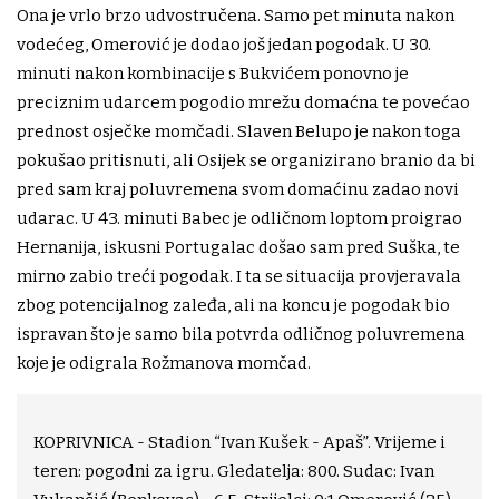
Ona je vrlo brzo udvostručena. Samo pet minuta nakon
vodećeg, Omerović je dodao još jedan pogodak. U 30.
minuti nakon kombinacije s Bukvićem ponovno je
preciznim udarcem pogodio mrežu domaćna te povećao
prednost osječke momčadi. Slaven Belupo je nakon toga
pokušao pritisnuti, ali Osijek se organizirano branio da bi
pred sam kraj poluvremena svom domaćinu zadao novi
udarac. U 43. minuti Babec je odličnom loptom proigrao
Hernanija, iskusni Portugalac došao sam pred Suška, te
mirno zabio treći pogodak. I ta se situacija provjeravala
zbog potencijalnog zaleđa, ali na koncu je pogodak bio
ispravan što je samo bila potvrda odličnog poluvremena
koje je odigrala Rožmanova momčad.
KOPRIVNICA - Stadion “Ivan Kušek - Apaš”. Vrijeme i
teren: pogodni za igru. Gledatelja: 800. Sudac: Ivan