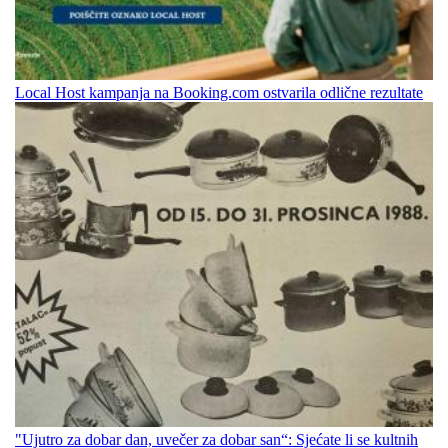
Local Host kampanja na Booking.com ostvarila odlične rezultate
"Ujutro za dobar dan, uvečer za dobar san“: Sjećate li se kultnih