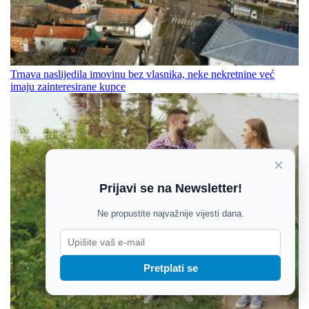
Trnava naslijedila imovinu bez vlasnika, neke nekretnine već
imaju zainteresirane kupce
×
Prijavi se na Newsletter!
Ne propustite najvažnije vijesti dana.
Pretplati se