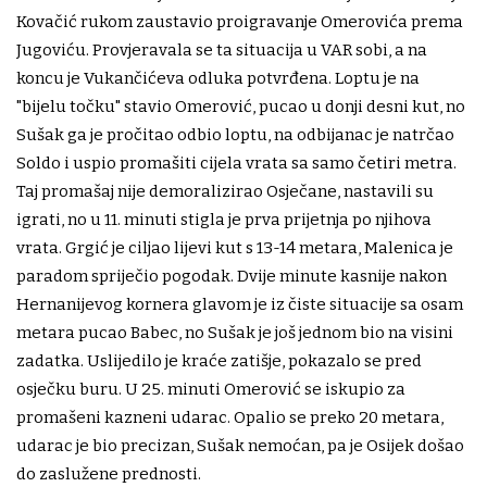
Kovačić rukom zaustavio proigravanje Omerovića prema
Jugoviću. Provjeravala se ta situacija u VAR sobi, a na
koncu je Vukančićeva odluka potvrđena. Loptu je na
"bijelu točku" stavio Omerović, pucao u donji desni kut, no
Sušak ga je pročitao odbio loptu, na odbijanac je natrčao
Soldo i uspio promašiti cijela vrata sa samo četiri metra.
Taj promašaj nije demoralizirao Osječane, nastavili su
igrati, no u 11. minuti stigla je prva prijetnja po njihova
vrata. Grgić je ciljao lijevi kut s 13-14 metara, Malenica je
paradom spriječio pogodak. Dvije minute kasnije nakon
Hernanijevog kornera glavom je iz čiste situacije sa osam
metara pucao Babec, no Sušak je još jednom bio na visini
zadatka. Uslijedilo je kraće zatišje, pokazalo se pred
osječku buru. U 25. minuti Omerović se iskupio za
promašeni kazneni udarac. Opalio se preko 20 metara,
udarac je bio precizan, Sušak nemoćan, pa je Osijek došao
do zaslužene prednosti.