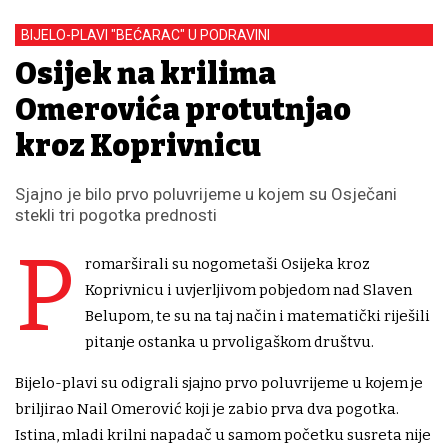
BIJELO-PLAVI "BEĆARAC" U PODRAVINI
Osijek na krilima
Omerovića protutnjao
kroz Koprivnicu
Sjajno je bilo prvo poluvrijeme u kojem su Osječani
stekli tri pogotka prednosti
P
romarširali su nogometaši Osijeka kroz
Koprivnicu i uvjerljivom pobjedom nad Slaven
Belupom, te su na taj način i matematički riješili
pitanje ostanka u prvoligaškom društvu.
Bijelo-plavi su odigrali sjajno prvo poluvrijeme u kojem je
briljirao Nail Omerović koji je zabio prva dva pogotka.
Istina, mladi krilni napadač u samom početku susreta nije