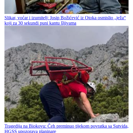
Slikar, voćar i izumitelj: Josip Božićević iz Otoka osmislio „ježa“
koji za 30 sekundi puni kantu šljivama
Tragedija na Biokovu: Čeh preminuo tijekom povratka sa Sutvida,
HGSS upozorava planinare