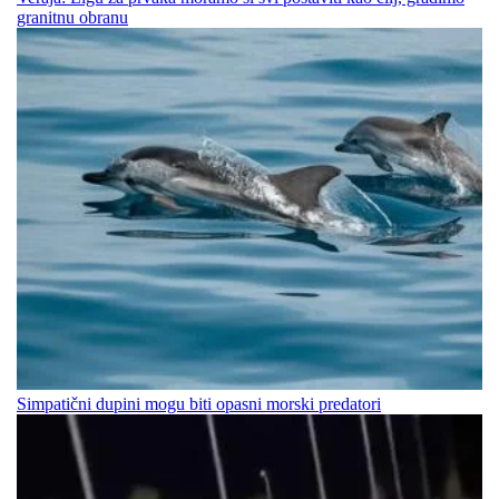
granitnu obranu
Simpatični dupini mogu biti opasni morski predatori