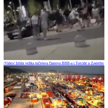
/Video/ Izbila velika tučnjava članova BBB-a i Torcide u Zagrebu