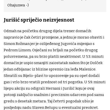
Ohajunwa -)
Jurišić spriječio neizvjesnost
Odmah na poičetku drugog dijela trener domaćih
napravio je čak četiri promjene, a jednu je morao obaviti i
Simon Rožman jer je ozlijeđenog Jugovića mijenjao s
Pedrom Limom. Osječani su brljali na početku drugog
poluvremena, pa su brzo platili neaktivnost. U 53. minuti
domaćin je uspio smanjiti zaiostatak nakon što je Dolček
jedan odbijanac iz blizine spremio iza leđa Malenice.
Shvatili su Bijelo-plavi to upozorenje pa su opet dodali
gas i vrlo brzo vratili prednost od tri pogotka. U 59. minuti
lijepu akciju su odigrali Hernani i Jurišić koju je ovaj
potonji zaključio snažnim i preciznim udarcem pod samu
gredu s desetak metara. Taj četvrti pogodak ubio je
posljednju nadu Slaven Belupu u eventualni preokret.