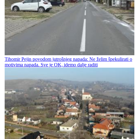
Tihomir Pejin povodom jutrošnjeg napada: Ne želim špekulirati o
motivima napada. Sve je OK, idemo dalje raditi