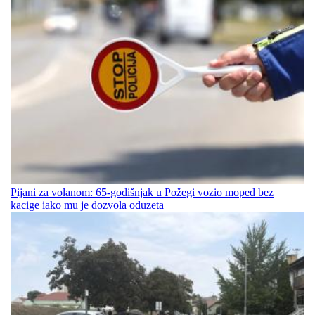
Pijani za volanom: 65-godišnjak u Požegi vozio moped bez
kacige iako mu je dozvola oduzeta