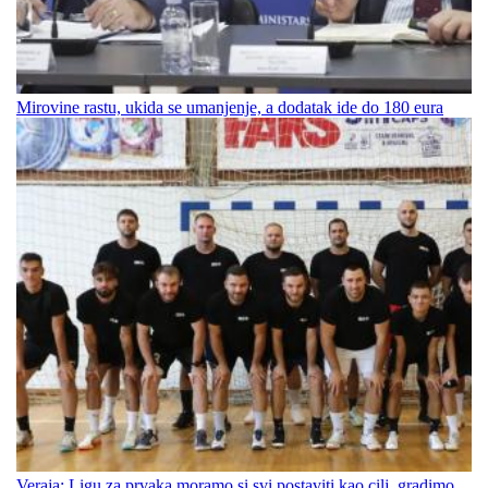
Mirovine rastu, ukida se umanjenje, a dodatak ide do 180 eura
Veraja: Ligu za prvaka moramo si svi postaviti kao cilj, gradimo