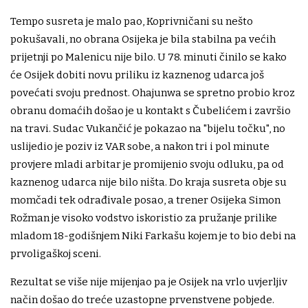
Tempo susreta je malo pao, Koprivničani su nešto
pokušavali, no obrana Osijeka je bila stabilna pa većih
prijetnji po Malenicu nije bilo. U 78. minuti činilo se kako
će Osijek dobiti novu priliku iz kaznenog udarca još
povećati svoju prednost. Ohajunwa se spretno probio kroz
obranu domaćih došao je u kontakt s Čubelićem i završio
na travi. Sudac Vukančić je pokazao na "bijelu točku", no
uslijedio je poziv iz VAR sobe, a nakon tri i pol minute
provjere mladi arbitar je promijenio svoju odluku, pa od
kaznenog udarca nije bilo ništa. Do kraja susreta obje su
momčadi tek odrađivale posao, a trener Osijeka Simon
Rožman je visoko vodstvo iskoristio za pružanje prilike
mladom 18-godišnjem Niki Farkašu kojem je to bio debi na
prvoligaškoj sceni.
Rezultat se više nije mijenjao pa je Osijek na vrlo uvjerljiv
način došao do treće uzastopne prvenstvene pobjede.