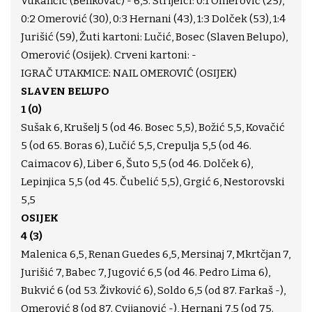
Vukančić (Benkovac) - 6,5. Strijelci: 0:1 Omerović (25),
0:2 Omerović (30), 0:3 Hernani (43), 1:3 Dolček (53), 1:4
Jurišić (59), Žuti kartoni: Lučić, Bosec (Slaven Belupo),
Omerović (Osijek). Crveni kartoni: -
IGRAČ UTAKMICE: NAIL OMEROVIĆ (OSIJEK)
SLAVEN BELUPO
1 (0)
Sušak 6, Krušelj 5 (od 46. Bosec 5,5), Božić 5,5, Kovačić
5 (od 65. Boras 6), Lučić 5,5, Crepulja 5,5 (od 46.
Caimacov 6), Liber 6, Šuto 5,5 (od 46. Dolček 6),
Lepinjica 5,5 (od 45. Čubelić 5,5), Grgić 6, Nestorovski
5,5
OSIJEK
4 (3)
Malenica 6,5, Renan Guedes 6,5, Mersinaj 7, Mkrtčjan 7,
Jurišić 7, Babec 7, Jugović 6,5 (od 46. Pedro Lima 6),
Bukvić 6 (od 53. Živković 6), Soldo 6,5 (od 87. Farkaš -),
Omerović 8 (od 87. Cvijanović -), Hernani 7,5 (od 75.