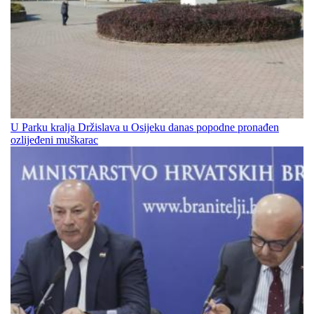
U Parku kralja Držislava u Osijeku danas popodne pronađen
ozlijeđeni muškarac