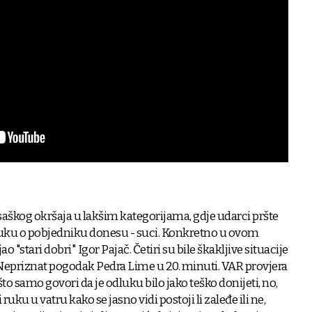
saškog okršaja u lakšim kategorijama, gdje udarci pršte
odluku o pobjedniku donesu - suci. Konkretno u ovom
o "stari dobri" Igor Pajač. Četiri su bile škakljive situacije
a. Nepriznat pogodak Pedra Lime u 20. minuti. VAR provjera
 što samo govori da je odluku bilo jako teško donijeti, no,
ruku u vatru kako se jasno vidi postoji li zaleđe ili ne,