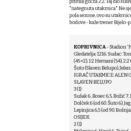
primili gol za 2:2. Taj dio susr
"nategnuta utakmica". Ne sje
pola sezone, ovo su utakmic
bodove - kaže trener Bijelo-p
KOPRIVNICA
- Stadion “I
Gledatelja: 1216. Sudac: Toni 
(45+2), 1:2 Hernani (54), 2:2 
Šuto (Slaven Belupo), Jeleni
IGRAČ UTAKMICE: ALEN 
SLAVEN BELUPO
3 (1)
Sušak 6, Bosec 6,5, Božić 7, 
Dolček 6 (od 60. Šuto 6), Jagu
Lepinjica 6,5 (od 90. Bošnja
OSIJEK
2 (1)