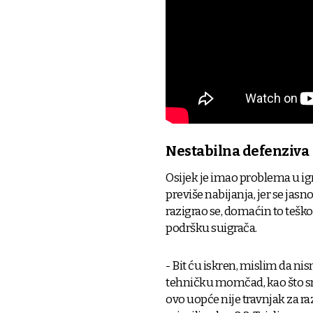
Nestabilna defenziva
Osijek je imao problema u ig
previše nabijanja, jer se jasno
razigrao se, domaćin to teško 
podršku suigrača.
- Bit ću iskren, mislim da nis
tehničku momčad, kao što sm
ovo uopće nije travnjak za ra