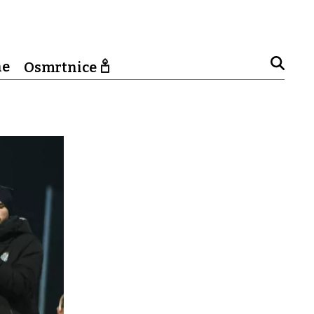
ne
Osmrtnice