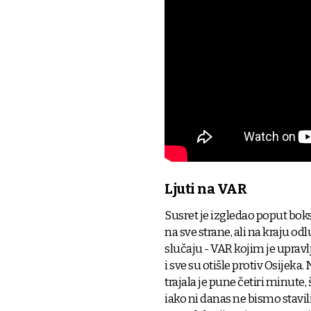
Ljuti na VAR
Susret je izgledao poput bok
na sve strane, ali na kraju 
slučaju - VAR kojim je upravlja
i sve su otišle protiv Osijek
trajala je pune četiri minute,
iako ni danas ne bismo stavili 