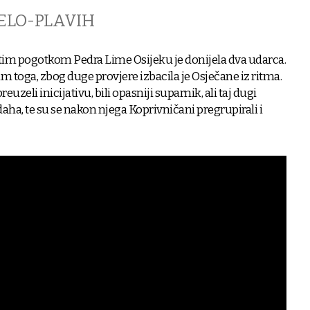
JELO-PLAVIH
atim pogotkom Pedra Lime Osijeku je donijela dva udarca.
im toga, zbog duge provjere izbacila je Osječane iz ritma.
euzeli inicijativu, bili opasniji suparnik, ali taj dugi
aha, te su se nakon njega Koprivničani pregrupirali i