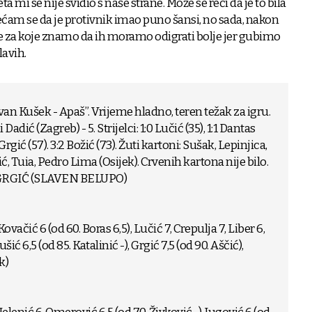
eta mi se nije svidio s naše strane. Može se reći da je to bila
ćam se da je protivnik imao puno šansi, no sada, nakon
e za koje znamo da ih moramo odigrati bolje jer gubimo
lavih.
van Kušek - Apaš”. Vrijeme hladno, teren težak za igru.
Dadić (Zagreb) - 5. Strijelci: 1:0 Lučić (35), 1:1 Dantas
Grgić (57). 3:2 Božić (73). Žuti kartoni: Sušak, Lepinjica,
ć, Tuia, Pedro Lima (Osijek). Crvenih kartona nije bilo.
GRGIĆ (SLAVEN BELUPO)
Kovačić 6 (od 60. Boras 6,5), Lučić 7, Crepulja 7, Liber 6,
šić 6,5 (od 85. Katalinić -), Grgić 7,5 (od 90. Aščić),
k)