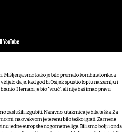
ri. Mišljenja smo kako je bilo premalo kombinatorike, a
 vidjelo da je, kad god bi Osijek spustio loptu na zemlju i
branio. Hernani je bio "vruć", ali nije baš imao pravu
mo zaslužili izgubiti. Naravno, utakmica je bila teška. Za
o mi, na ovakvom je terenu bilo teško igrati. Za mene
zinu jedne europske nogometne lige. Bili smo bolji i onda