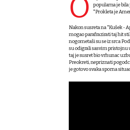
O
popularna je bil
"Prokleta je Ameri
Nakon susreta na "Kušek - Apa
mogao parafrazirati taj hit st
nogometaši su se iz srca Podr
su odigrali sasvim pristojnu 
taj je susret bio vrhunac uzb
Preokreti, nepriznati pogodci
je gotovo svaka sporna situac