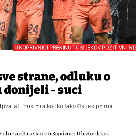
U KOPRIVNICI PREKINUT OSIJEKOV POZITIVNI NI
sve strane, odluku o
donijeli - suci
iva, ali frustrira koliko lako Osijek prima
vnih rezuzltata stao je u Koprivnici. U bivšoj državi