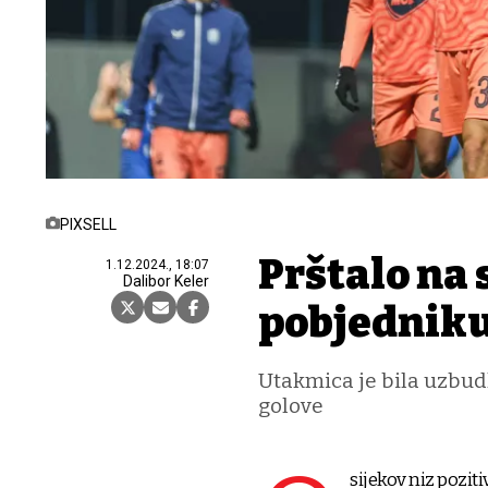
PIXSELL
Prštalo na 
1.12.2024., 18:07
Dalibor Keler
pobjedniku 
Utakmica je bila uzbudlj
golove
sijekov niz poziti