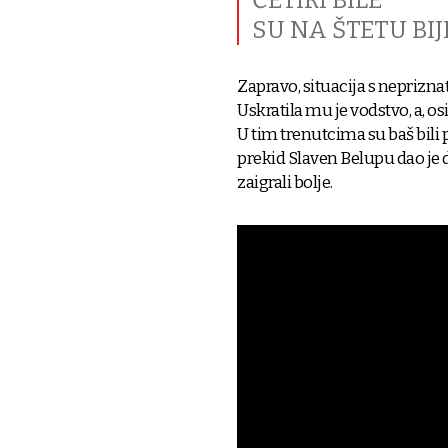
ČETIRI BILE
SU NA ŠTETU BI
Zapravo, situacija s neprizn
Uskratila mu je vodstvo, a, os
U tim trenutcima su baš bili pr
prekid Slaven Belupu dao je d
zaigrali bolje.