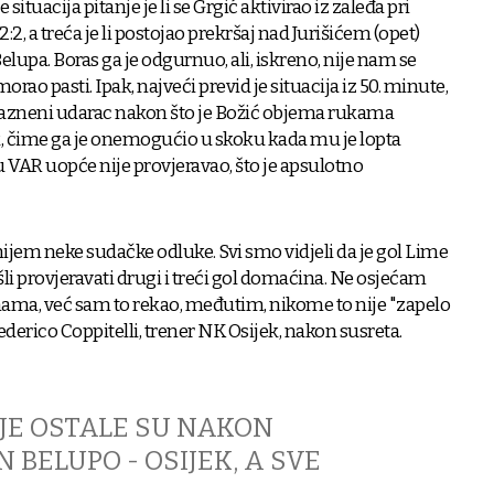
situacija pitanje je li se Grgić aktivirao iz zaleđa pri
, a treća je li postojao prekršaj nad Jurišićem (opet)
elupa. Boras ga je odgurnuo, ali, iskreno, nije nam se
morao pasti. Ipak, najveći previd je situacija iz 50. minute,
 kazneni udarac nakon što je Božić objema rukama
, čime ga je onemogućio u skoku kada mu je lopta
ju VAR uopće nije provjeravao, što je apsulotno
umijem neke sudačke odluke. Svi smo vidjeli da je gol Lime
šli provjeravati drugi i treći gol domaćina. Ne osjećam
ma, već sam to rekao, međutim, nikome to nije "zapelo
ederico Coppitelli, trener NK Osijek, nakon susreta.
JE OSTALE SU NAKON
 BELUPO - OSIJEK, A SVE