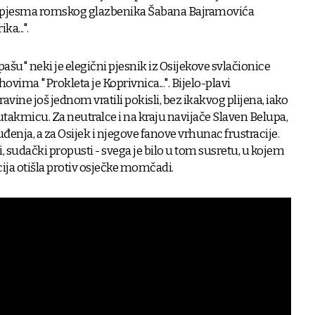
a pjesma romskog glazbenika Šabana Bajramovića
ka...".
šu" neki je elegični pjesnik iz Osijekove svlačionice
ihovima "Prokleta je Koprivnica...". Bijelo-plavi
avine još jednom vratili pokisli, bez ikakvog plijena, iako
utakmicu. Za neutralce i na kraju navijače Slaven Belupa,
uđenja, a za Osijek i njegove fanove vrhunac frustracije.
, sudački propusti - svega je bilo u tom susretu, u kojem
ija otišla protiv osječke momčadi.