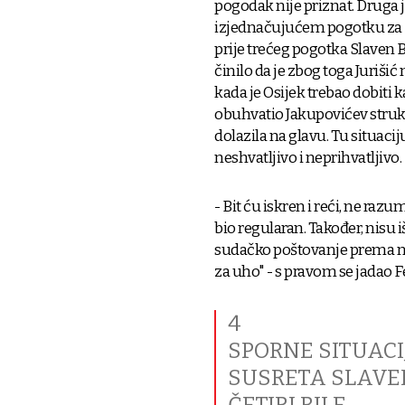
pogodak nije priznat. Druga je 
izjednačujućem pogotku za 2:2
prije trećeg pogotka Slaven B
činilo da je zbog toga Jurišić 
kada je Osijek trebao dobiti
obuhvatio Jakupovićev struk
dolazila na glavu. Tu situaci
neshvatljivo i neprihvatljivo.
- Bit ću iskren i reći, ne raz
bio regularan. Također, nisu i
sudačko poštovanje prema na
za uho" - s pravom se jadao F
4
SPORNE SITUACI
SUSRETA SLAVEN