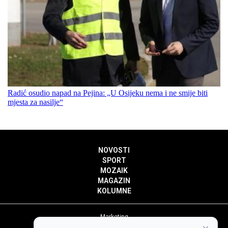
Radić osudio napad na Pejina: „U Osijeku nema i ne smije biti
mjesta za nasilje“
NOVOSTI
SPORT
MOZAIK
MAGAZIN
KOLUMNE
Marketing
Politika privatnosti