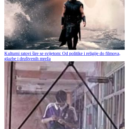
Kulturni ratovi šire se svijetom: Od politike i religije do filmova,
glazbe i društvenih mreža