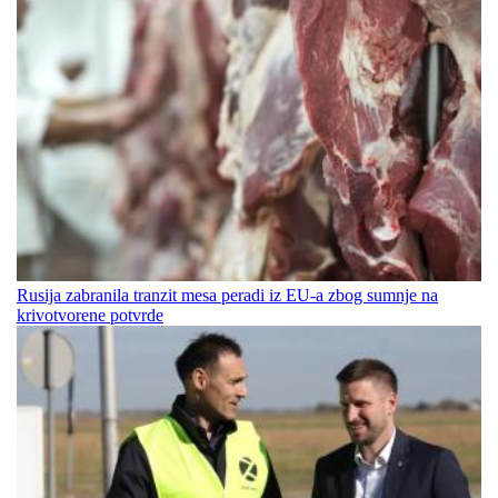
Rusija zabranila tranzit mesa peradi iz EU-a zbog sumnje na
krivotvorene potvrde