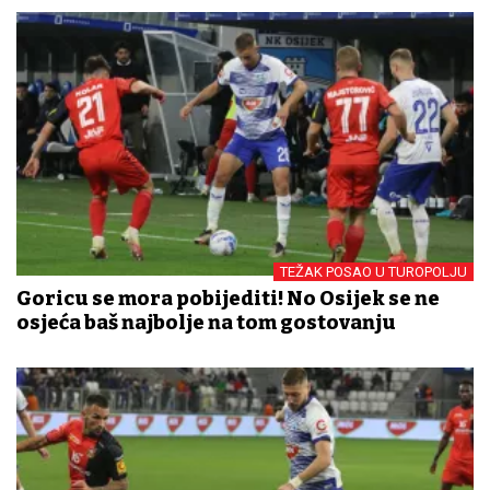
TEŽAK POSAO U TUROPOLJU
Goricu se mora pobijediti! No Osijek se ne
osjeća baš najbolje na tom gostovanju