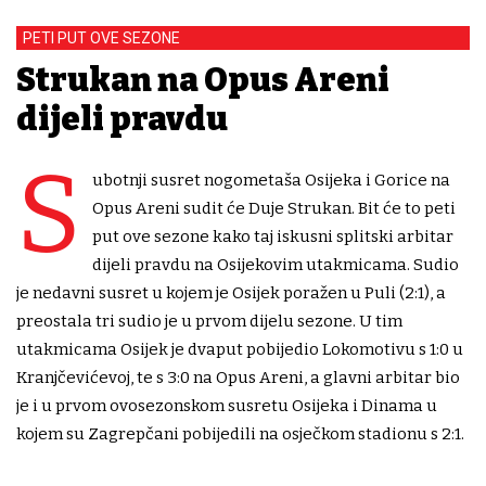
PETI PUT OVE SEZONE
Strukan na Opus Areni
dijeli pravdu
S
ubotnji susret nogometaša Osijeka i Gorice na
Opus Areni sudit će Duje Strukan. Bit će to peti
put ove sezone kako taj iskusni splitski arbitar
dijeli pravdu na Osijekovim utakmicama. Sudio
je nedavni susret u kojem je Osijek poražen u Puli (2:1), a
preostala tri sudio je u prvom dijelu sezone. U tim
utakmicama Osijek je dvaput pobijedio Lokomotivu s 1:0 u
Kranjčevićevoj, te s 3:0 na Opus Areni, a glavni arbitar bio
je i u prvom ovosezonskom susretu Osijeka i Dinama u
kojem su Zagrepčani pobijedili na osječkom stadionu s 2:1.