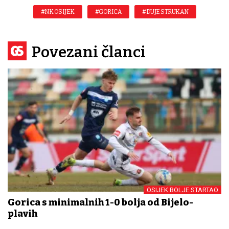
#NK OSIJEK
#GORICA
#DUJE STRUKAN
Povezani članci
OSIJEK BOLJE STARTAO
Gorica s minimalnih 1-0 bolja od Bijelo-
plavih