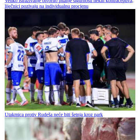
Veliko istraživanje otvorilo pitanje sigurnosti nekih kontraceptiva,
liječnici pozivaju na individualnu procjenu
Utakmica protiv Rudeša neće biti šetnja kroz park