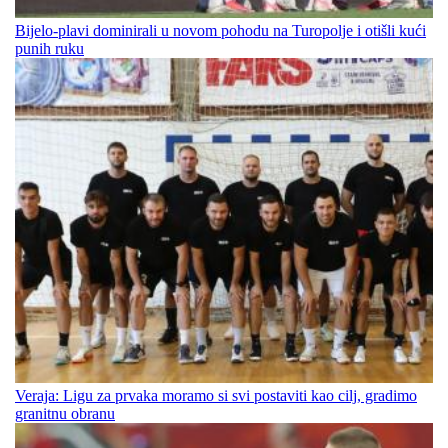
Bijelo-plavi dominirali u novom pohodu na Turopolje i otišli kući
punih ruku
Veraja: Ligu za prvaka moramo si svi postaviti kao cilj, gradimo
granitnu obranu