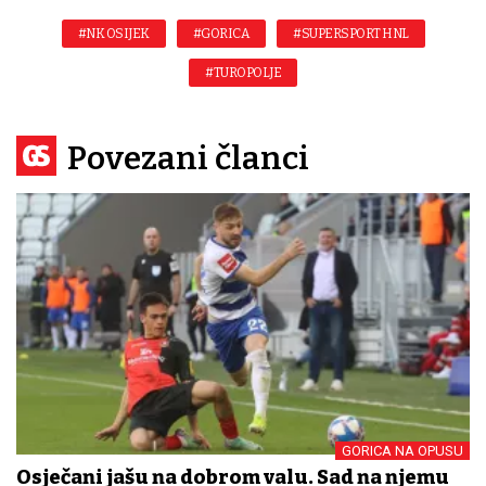
#NK OSIJEK
#GORICA
#SUPERSPORT HNL
#TUROPOLJE
Povezani članci
GORICA NA OPUSU
Osječani jašu na dobrom valu. Sad na njemu