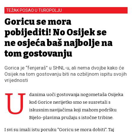
TEŽAK POSAO U TUROPOLJU
Goricu se mora
pobijediti! No Osijek se
ne osjeća baš najbolje na
tom gostovanju
Gorica je “fenjeraš” u SHNL-u, ali nema dvojbe kako će
Osijek na tom gostovanju biti na ozbiljnom ispitu svojih
vrijednosti
U
danima uoči gostovanja nogometaša Osijeka
kod Gorice nerijetko smo se susretali s
iskusnim navijačima koji mahom podršku
Bijelo-plavima pružaju s istočne tribine.
I svi su imali istu poruku "Goricu se mora dobiti". Taj