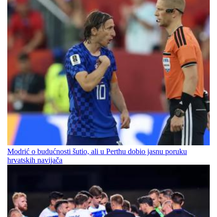
Modrić o budućnosti šutio, ali u Perthu dobio jasnu poruku
hrvatskih navijača