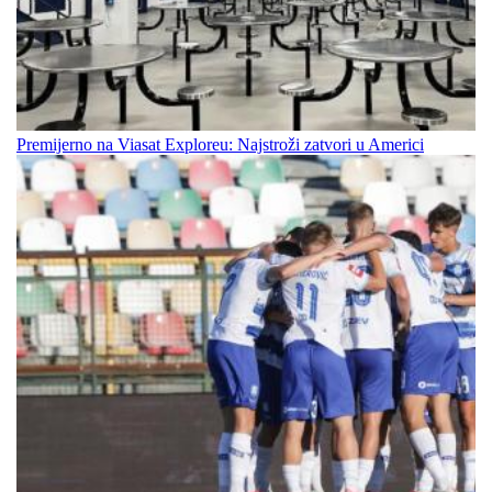
Premijerno na Viasat Exploreu: Najstroži zatvori u Americi