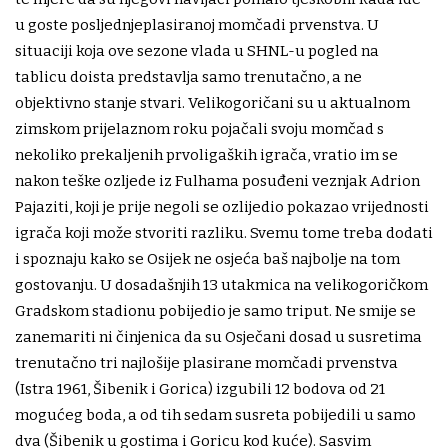
u goste posljednjeplasiranoj momčadi prvenstva. U
situaciji koja ove sezone vlada u SHNL-u pogled na
tablicu doista predstavlja samo trenutačno, a ne
objektivno stanje stvari. Velikogoričani su u aktualnom
zimskom prijelaznom roku pojačali svoju momčad s
nekoliko prekaljenih prvoligaških igrača, vratio im se
nakon teške ozljede iz Fulhama posuđeni veznjak Adrion
Pajaziti, koji je prije negoli se ozlijedio pokazao vrijednosti
igrača koji može stvoriti razliku. Svemu tome treba dodati
i spoznaju kako se Osijek ne osjeća baš najbolje na tom
gostovanju. U dosadašnjih 13 utakmica na velikogoričkom
Gradskom stadionu pobijedio je samo triput. Ne smije se
zanemariti ni činjenica da su Osječani dosad u susretima
trenutačno tri najlošije plasirane momčadi prvenstva
(Istra 1961, Šibenik i Gorica) izgubili 12 bodova od 21
mogućeg boda, a od tih sedam susreta pobijedili u samo
dva (Šibenik u gostima i Goricu kod kuće). Sasvim