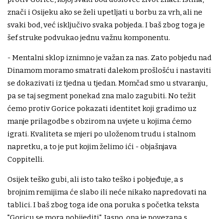
znači i Osijeku ako se želi upetljati u borbu za vrh, ali ne
svaki bod, već isključivo svaka pobjeda. I baš zbog toga je
šef struke podvukao jednu važnu komponentu.
- Mentalni sklop iznimno je važan za nas. Zato pobjedu nad
Dinamom moramo smatrati dalekom prošlošću i nastaviti
se dokazivati iz tjedna u tjedan. Momčad smo u stvaranju,
pa se taj segment ponekad zna malo zagubiti. No težit
ćemo protiv Gorice pokazati identitet koji gradimo uz
manje prilagodbe s obzirom na uvjete u kojima ćemo
igrati. Kvaliteta se mjeri po uloženom trudu i stalnom
napretku, a to je put kojim želimo ići - objašnjava
Coppitelli.
Osijek teško gubi, ali isto tako teško i pobjeđuje, a s
brojnim remijima će slabo ili neće nikako napredovati na
tablici. I baš zbog toga ide ona poruka s početka teksta
"Goricu se mora pobijediti". Jasno, ona je povezana s