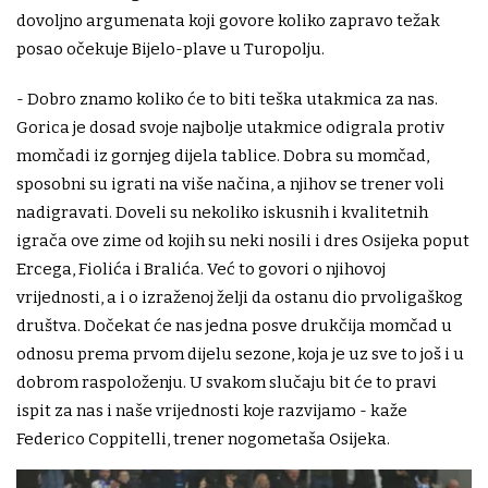
dovoljno argumenata koji govore koliko zapravo težak
posao očekuje Bijelo-plave u Turopolju.
- Dobro znamo koliko će to biti teška utakmica za nas.
Gorica je dosad svoje najbolje utakmice odigrala protiv
momčadi iz gornjeg dijela tablice. Dobra su momčad,
sposobni su igrati na više načina, a njihov se trener voli
nadigravati. Doveli su nekoliko iskusnih i kvalitetnih
igrača ove zime od kojih su neki nosili i dres Osijeka poput
Ercega, Fiolića i Bralića. Već to govori o njihovoj
vrijednosti, a i o izraženoj želji da ostanu dio prvoligaškog
društva. Dočekat će nas jedna posve drukčija momčad u
odnosu prema prvom dijelu sezone, koja je uz sve to još i u
dobrom raspoloženju. U svakom slučaju bit će to pravi
ispit za nas i naše vrijednosti koje razvijamo - kaže
Federico Coppitelli, trener nogometaša Osijeka.