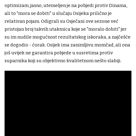
optimizam, jasno, utemeljen je na pobjedi protiv Dinama,
ali to "mora se dobiti" u slučaju Osijeka prilično je
relativan pojam. Odigrali su Osječani ove sezone već
pristojan broj takvih utakmica koje se "moralo dobiti" jer
su im nudile mogućnost rezultatskog iskoraka, a najčešće
se dogodio - ćorak. Osijek ima zanimljivu momčad, ali ona
još uvijek ne garantira pobjede u susretima protiv
suparnika koji su objektivno kvalitetnom nešto slabiji.