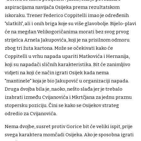
aspiracijama navijača Osijeka prema rezultatskom
iskoraku. Trener Federico Coppitelli imao je određenih
"slatkih", ali i onih briga koje su više glavobolje. Bijelo-plavi
će na megdan Velikogoričanima morati bez svog prvog
strijelca Arnela Jakupovića, koji je na prisilnom odmoru
zbog tri žuta kartona. Može se očekivati kako će
Coppitelli u vrhu napada upariti Matkovića i Hernanija,
koji su napadači sličnih karakteristika. Bit će zanimljivo
vidjeti na koji će način igrati Osijek kada nema
"mantinele" koja je bio Jakupović u organizaciji napada.
Druga dvojba bila je, naoko, nešto slađa jer je trebalo
izabrati između Cvijanovića i Mkrtčjana za jednu praznu
stopersku poziciju. Čini se kako se Osijekov strateg
odredio za Cvijanovića.
Nema dvojbe, susret protiv Gorice bit će veliki ispit, prije
svega karaktera momčadi Osijeka. Ako je sposobna igrati