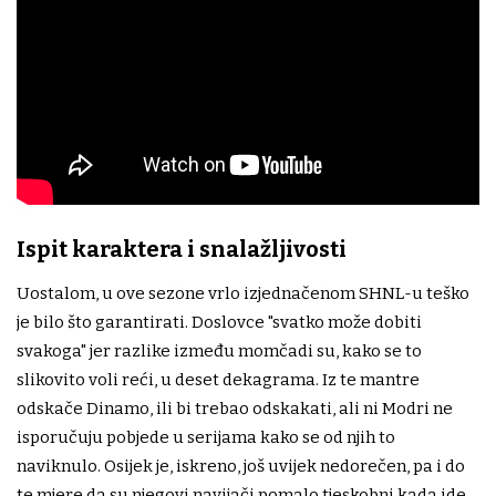
Ispit karaktera i snalažljivosti
Uostalom, u ove sezone vrlo izjednačenom SHNL-u teško
je bilo što garantirati. Doslovce "svatko može dobiti
svakoga" jer razlike između momčadi su, kako se to
slikovito voli reći, u deset dekagrama. Iz te mantre
odskače Dinamo, ili bi trebao odskakati, ali ni Modri ne
isporučuju pobjede u serijama kako se od njih to
naviknulo. Osijek je, iskreno, još uvijek nedorečen, pa i do
te mjere da su njegovi navijači pomalo tjeskobni kada ide