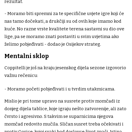
rezultat.
- Moramo biti spremni za te specifične uvjete igre koji će
nas tamo dočekati, a drukčiji su od ovih koje imamo kod
kuće. No razne vrste kvalitete terena sastavni su dio ove
lige, pa se moramo znati postaviti u svim uvjetima ako
želimo pobjeđivati - dodao je Osijekov strateg.
Mentalni sklop
Coppitelli je još na kraju jesenskog dijela sezone izgovorio
važnu rečenicu:
- Moramo početi pobjeđivati i u tvrdim utakmicama.
Mislio je pri tome upravo na susrete protiv momčadi iz
donjeg dijela tablice, koje igraju nešto zatvorenije, ali zato
čvrsto i agresivno. S takvim se suparnicima njegova
momčad redovito mučila. Sličan susret treba očekivati i
protiv Gorice, kojoj svaki bod doslovce život znači. Istina,