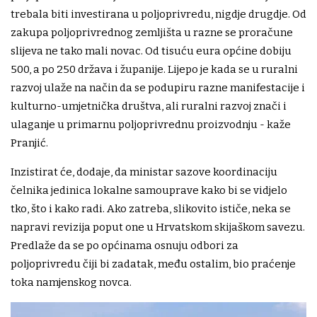
trebala biti investirana u poljoprivredu, nigdje drugdje. Od
zakupa poljoprivrednog zemljišta u razne se proračune
slijeva ne tako mali novac. Od tisuću eura općine dobiju
500, a po 250 država i županije. Lijepo je kada se u ruralni
razvoj ulaže na način da se podupiru razne manifestacije i
kulturno-umjetnička društva, ali ruralni razvoj znači i
ulaganje u primarnu poljoprivrednu proizvodnju - kaže
Pranjić.
Inzistirat će, dodaje, da ministar sazove koordinaciju
čelnika jedinica lokalne samouprave kako bi se vidjelo
tko, što i kako radi. Ako zatreba, slikovito ističe, neka se
napravi revizija poput one u Hrvatskom skijaškom savezu.
Predlaže da se po općinama osnuju odbori za
poljoprivredu čiji bi zadatak, među ostalim, bio praćenje
toka namjenskog novca.