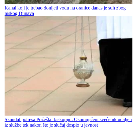
Kanal koji je trebao donijeti vodu na oranice danas je suh zbog
niskog Dunava
Skandal potresa Požešku biskupiju: Osumnjičeni svećenik udaljen
iz službe tek nakon što je slučaj dospio u javnost