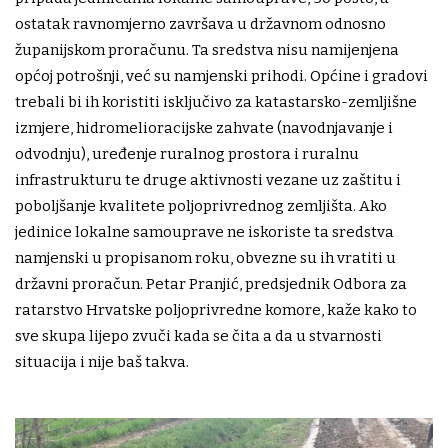
ostatak ravnomjerno završava u državnom odnosno
županijskom proračunu. Ta sredstva nisu namijenjena
općoj potrošnji, već su namjenski prihodi. Općine i gradovi
trebali bi ih koristiti isključivo za katastarsko-zemljišne
izmjere, hidromelioracijske zahvate (navodnjavanje i
odvodnju), uređenje ruralnog prostora i ruralnu
infrastrukturu te druge aktivnosti vezane uz zaštitu i
poboljšanje kvalitete poljoprivrednog zemljišta. Ako
jedinice lokalne samouprave ne iskoriste ta sredstva
namjenski u propisanom roku, obvezne su ih vratiti u
državni proračun. Petar Pranjić, predsjednik Odbora za
ratarstvo Hrvatske poljoprivredne komore, kaže kako to
sve skupa lijepo zvuči kada se čita a da u stvarnosti
situacija i nije baš takva.