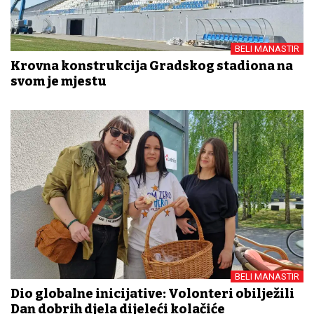
BELI MANASTIR
Krovna konstrukcija Gradskog stadiona na
svom je mjestu
BELI MANASTIR
Dio globalne inicijative: Volonteri obilježili
Dan dobrih djela dijeleći kolačiće