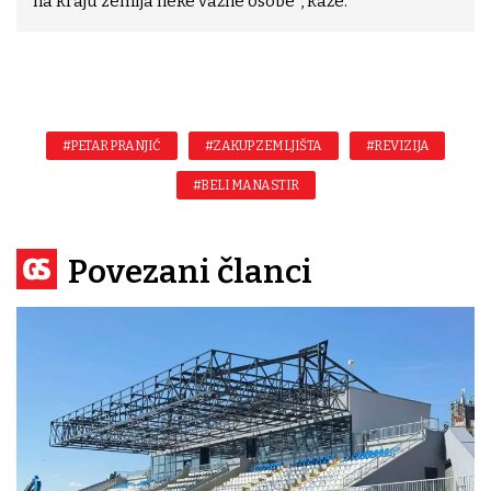
na kraju zemlja neke važne osobe’’, kaže.
#PETAR PRANJIĆ
#ZAKUP ZEMLJIŠTA
#REVIZIJA
#BELI MANASTIR
Povezani članci