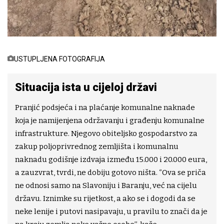
USTUPLJENA FOTOGRAFIJA
Situacija ista u cijeloj državi
Pranjić podsjeća i na plaćanje komunalne naknade
koja je namijenjena održavanju i građenju komunalne
infrastrukture. Njegovo obiteljsko gospodarstvo za
zakup poljoprivrednog zemljišta i komunalnu
naknadu godišnje izdvaja između 15.000 i 20.000 eura,
a zauzvrat, tvrdi, ne dobiju gotovo ništa. ‘’Ova se priča
ne odnosi samo na Slavoniju i Baranju, već na cijelu
državu. Iznimke su rijetkost, a ako se i dogodi da se
neke lenije i putovi nasipavaju, u pravilu to znači da je