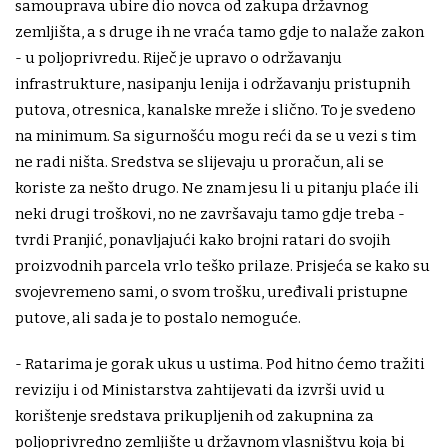
samouprava ubire dio novca od zakupa državnog
zemljišta, a s druge ih ne vraća tamo gdje to nalaže zakon
- u poljoprivredu. Riječ je upravo o održavanju
infrastrukture, nasipanju lenija i održavanju pristupnih
putova, otresnica, kanalske mreže i slično. To je svedeno
na minimum. Sa sigurnošću mogu reći da se u vezi s tim
ne radi ništa. Sredstva se slijevaju u proračun, ali se
koriste za nešto drugo. Ne znam jesu li u pitanju plaće ili
neki drugi troškovi, no ne završavaju tamo gdje treba -
tvrdi Pranjić, ponavljajući kako brojni ratari do svojih
proizvodnih parcela vrlo teško prilaze. Prisjeća se kako su
svojevremeno sami, o svom trošku, uređivali pristupne
putove, ali sada je to postalo nemoguće.
- Ratarima je gorak ukus u ustima. Pod hitno ćemo tražiti
reviziju i od Ministarstva zahtijevati da izvrši uvid u
korištenje sredstava prikupljenih od zakupnina za
poljoprivredno zemljište u državnom vlasništvu koja bi