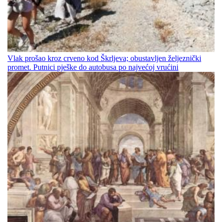
Vlak prošao kroz crveno kod Škrljeva; obustavljen željeznički
promet. Putnici pješke do autobusa po najvećoj vrućini