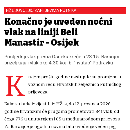
HŽ UDOVOLJIO ZAHTJEVIMA PUTNIKA
Konačno je uveden noćni
vlak na liniji Beli
Manastir - Osijek
Posljednji vlak prema Osijeku kreće u 23.15. Baranjci
priželjkuju i vlak oko 4.30 koji bi ‘’hvatao’’ Podravku
K
rajem prošle godine nastupile su promjene u
voznom redu Hrvatskih željeznica Putničkog
prijevoza.
Kako su tada izvijestili iz HŽ-a, do 12. prosinca 2026.
godine hrvatskim će prugama prometovati 841 vlak, od
čega 776 u unutarnjem i 65 u međunarodnom prijevozu.
Za Baranjce je ugodna novina bila uvođenje večernjeg