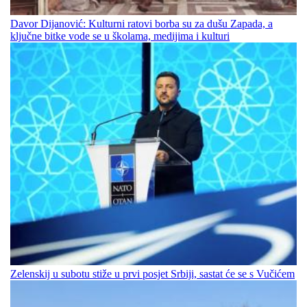
Davor Dijanović: Kulturni ratovi borba su za dušu Zapada, a
ključne bitke vode se u školama, medijima i kulturi
Zelenskij u subotu stiže u prvi posjet Srbiji, sastat će se s Vučićem