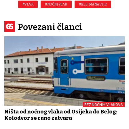
#VLAK
#NOĆNI VLAK
#BELI MANASTIR
Povezani članci
BEZ NOĆNIH VLAKOVA
Ništa od noćnog vlaka od Osijeka do Belog:
Kolodvor se rano zatvara