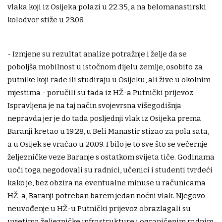
vlaka koji iz Osijeka polazi u 22.35, a na belomanastirski
kolodvor stiže u 23.08.
- Izmjene su rezultat analize potražnje i želje da se
poboljša mobilnost u istočnom dijelu zemlje, osobito za
putnike koji rade ili studiraju u Osijeku, ali žive u okolnim
mjestima - poručili su tada iz HŽ-a Putnički prijevoz.
Ispravljena je na taj način svojevrsna višegodišnja
nepravda jer je do tada posljednji vlak iz Osijeka prema
Baranji kretao u 19.28, u Beli Manastir stizao za pola sata,
a u Osijek se vraćao u 20.09. I bilo je to sve što se večernje
željezničke veze Baranje s ostatkom svijeta tiče. Godinama
uoči toga negodovali su radnici, učenici i studenti tvrdeći
kako je, bez obzira na eventualne minuse u računicama
HŽ-a, Baranji potreban barem jedan noćni vlak. Njegovo
neuvođenje u HŽ-u Putnički prijevoz obrazlagali su
uvjetima željezničke infrastrukture i ograničenim radnim