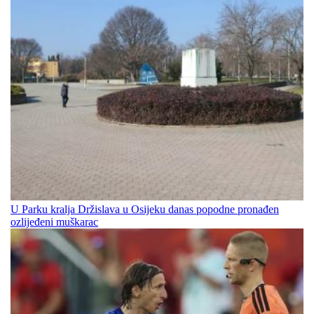
U Parku kralja Držislava u Osijeku danas popodne pronađen
ozlijeđeni muškarac