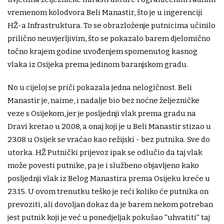
vremenom kolodvora Beli Manastir, što je u ingerenciji
HŽ-a Infrastruktura. To se obrazloženje putnicima učinilo
prilično neuvjerljivim, što se pokazalo barem djelomično
točno krajem godine uvođenjem spomenutog kasnog
vlaka iz Osijeka prema jedinom baranjskom gradu.
No u cijeloj se priči pokazala jedna nelogičnost. Beli
Manastir je, naime, i nadalje bio bez noćne željezničke
veze s Osijekom, jer je posljednji vlak prema gradu na
Dravi kretao u 20.08, a onaj koji je u Beli Manastir stizao u
23.08 u Osijek se vraćao kao režijski - bez putnika. Sve do
utorka. HŽ Putnički prijevoz ipak se odlučio da taj vlak
može povesti putnike, pa je i službeno objavljeno kako
posljednji vlak iz Belog Manastira prema Osijeku kreće u
23.15. U ovom trenutku teško je reći koliko će putnika on
prevoziti, ali dovoljan dokaz da je barem nekom potreban
jest putnik koji je već u ponedjeljak pokušao ''uhvatiti'' taj