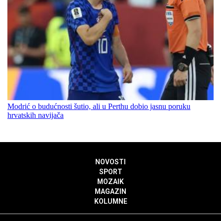
Modrić o budućnosti šutio, ali u Perthu dobio jasnu poruku
hrvatskih navijača
NOVOSTI
SPORT
MOZAIK
MAGAZIN
KOLUMNE