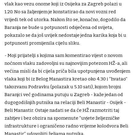
vlak kao vezu onome koji iz Osijeka za Zagreb polazi u
1.20. No sa žaljenjem je konstatirao da novi vozni red
vrijedi tek od utorka. Nakon što se, konačno, dogodilo da
Baranja ne bude u potpunosti odsječena od svijeta,
pokazalo se da još uvijek nedostaje jedna karika koja bi u
potpunosti promijenila cijelu sliku.
- Moji prijatelji s kojima sam komentirao vijest o novom
noćnom vlaku zadovoljni su najnovijim potezom HŽ-a, ali
većina misli da bi cijela priča bila upotpunjena uvođenjem
vlaka koji bi iz Belog Manastira kretao oko 4.30 i ‘’hvatao’’
takozvanu Podravku (polazak u 5.10 sati), kojom brojni
Baranjci već godinama putuju u Zagreb - kaže jedan od
dugogodišnjih putnika na relaciji Beli Manastir - Osijek -
Beli Manastir. Ostaje nadati se da će HŽ razmotriti taj
zahtjev i bez obzira na spomenute ‘’uvjete željezničke
infrastrukture i ograničeno radno vrijeme kolodvora Beli
Manastir’’ udovoljiti željama putnika.