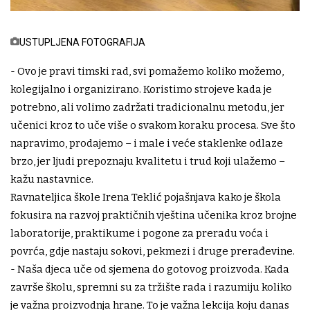
USTUPLJENA FOTOGRAFIJA
- Ovo je pravi timski rad, svi pomažemo koliko možemo,
kolegijalno i organizirano. Koristimo strojeve kada je
potrebno, ali volimo zadržati tradicionalnu metodu, jer
učenici kroz to uče više o svakom koraku procesa. Sve što
napravimo, prodajemo – i male i veće staklenke odlaze
brzo, jer ljudi prepoznaju kvalitetu i trud koji ulažemo –
kažu nastavnice.
Ravnateljica škole Irena Teklić pojašnjava kako je škola
fokusira na razvoj praktičnih vještina učenika kroz brojne
laboratorije, praktikume i pogone za preradu voća i
povrća, gdje nastaju sokovi, pekmezi i druge prerađevine.
- Naša djeca uče od sjemena do gotovog proizvoda. Kada
završe školu, spremni su za tržište rada i razumiju koliko
je važna proizvodnja hrane. To je važna lekcija koju danas