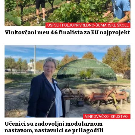
USPJEH POLJOPRIVREDNO-ŠUMARSKE ŠKOLE
Vinkovčani među 46 finalista za EU najprojekt
VINKOVAČKO ISKUSTVO:
Učenici su zadovoljni modularnom
nastavom, nastavnici se prilagodili