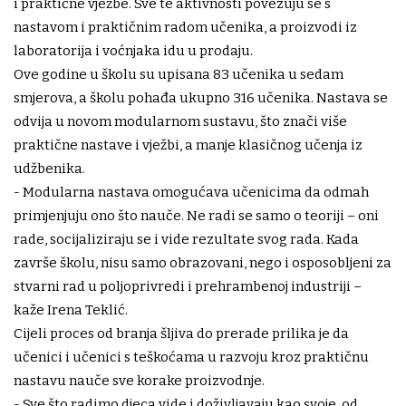
i praktične vježbe. Sve te aktivnosti povezuju se s
nastavom i praktičnim radom učenika, a proizvodi iz
laboratorija i voćnjaka idu u prodaju.
Ove godine u školu su upisana 83 učenika u sedam
smjerova, a školu pohađa ukupno 316 učenika. Nastava se
odvija u novom modularnom sustavu, što znači više
praktične nastave i vježbi, a manje klasičnog učenja iz
udžbenika.
- Modularna nastava omogućava učenicima da odmah
primjenjuju ono što nauče. Ne radi se samo o teoriji – oni
rade, socijaliziraju se i vide rezultate svog rada. Kada
završe školu, nisu samo obrazovani, nego i osposobljeni za
stvarni rad u poljoprivredi i prehrambenoj industriji –
kaže Irena Teklić.
Cijeli proces od branja šljiva do prerade prilika je da
učenici i učenici s teškoćama u razvoju kroz praktičnu
nastavu nauče sve korake proizvodnje.
- Sve što radimo djeca vide i doživljavaju kao svoje, od