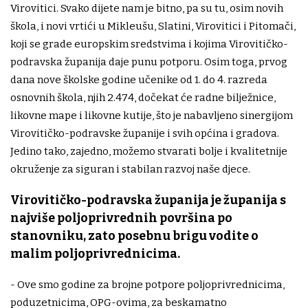
Virovitici. Svako dijete nam je bitno, pa su tu, osim novih
škola, i novi vrtići u Mikleušu, Slatini, Virovitici i Pitomači,
koji se grade europskim sredstvima i kojima Virovitičko-
podravska županija daje punu potporu. Osim toga, prvog
dana nove školske godine učenike od 1. do 4. razreda
osnovnih škola, njih 2.474, dočekat će radne bilježnice,
likovne mape i likovne kutije, što je nabavljeno sinergijom
Virovitičko-podravske županije i svih općina i gradova.
Jedino tako, zajedno, možemo stvarati bolje i kvalitetnije
okruženje za siguran i stabilan razvoj naše djece.
Virovitičko-podravska županija je županija s
najviše poljoprivrednih površina po
stanovniku, zato posebnu brigu vodite o
malim poljoprivrednicima.
- Ove smo godine za brojne potpore poljoprivrednicima,
poduzetnicima, OPG-ovima, za beskamatno