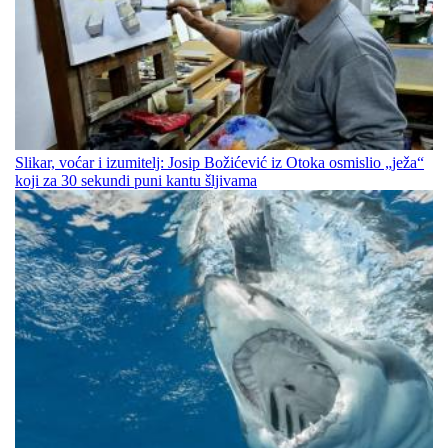
Slikar, voćar i izumitelj: Josip Božićević iz Otoka osmislio „ježa“
koji za 30 sekundi puni kantu šljivama