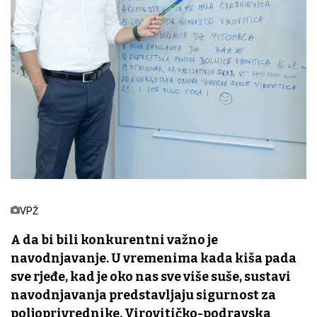
VPŽ
A da bi bili konkurentni važno je
navodnjavanje. U vremenima kada kiša pada
sve rjeđe, kad je oko nas sve više suše, sustavi
navodnjavanja predstavljaju sigurnost za
poljoprivrednike. Virovitičko-podravska