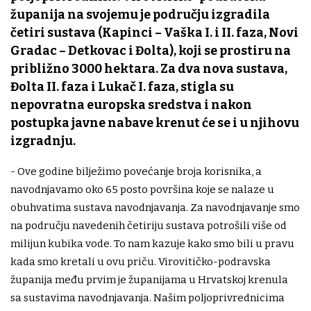
županija na svojemu je području izgradila
četiri sustava (Kapinci – Vaška I. i II. faza, Novi
Gradac – Detkovac i Đolta), koji se prostiru na
približno 3000 hektara. Za dva nova sustava,
Đolta II. faza i Lukač I. faza, stigla su
nepovratna europska sredstva i nakon
postupka javne nabave krenut će se i u njihovu
izgradnju.
- Ove godine bilježimo povećanje broja korisnika, a
navodnjavamo oko 65 posto površina koje se nalaze u
obuhvatima sustava navodnjavanja. Za navodnjavanje smo
na području navedenih četiriju sustava potrošili više od
milijun kubika vode. To nam kazuje kako smo bili u pravu
kada smo kretali u ovu priču. Virovitičko-podravska
županija među prvim je županijama u Hrvatskoj krenula
sa sustavima navodnjavanja. Našim poljoprivrednicima