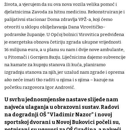
života, a vjerujem da su ova nova vozila velika pomoć i
djelatnicima Zavoda za hitnu medicinu. Rekonstruiran je i
palijativni stacionar Doma zdravlja VPŽ-a, koji ćemo
otvoriti u sklopu obilježavanja Dana Virovitičko-
podravske županije. U Općoj bolnici Virovitica predviđena
je energetska obnova četiriju zgrada ukupne vrijednosti
16 milijuna eura, a u planu su nam i dvije nove ambulante,
u Pitomači i Gornjem Bazju. Liječnicima dajemo subvencije
na kamate za kupnju stanova ili kuća, planiramo
izgradnju stanova za njih, jer uzalud nam zgrade i oprema
ako neće imati tko raditi u njima i s njima – kazuje na
početku razgovora Igor Andrović.
U svrhu jednosmjenske nastave slijede nam
najveća ulaganja u obrazovni sustav. Radovi
na dogradnji OŠ "Vladimir Nazor" i novoj
sportskoj dvorani u Novoj Bukovici počeli su,
potpisani su ugovori za OŠ Gradina, a najveći