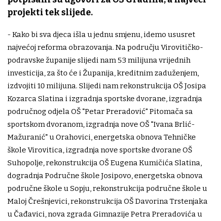
projekti tek slijede.
- Kako bi sva djeca išla u jednu smjenu, idemo ususret
najvećoj reforma obrazovanja. Na području Virovitičko-
podravske županije slijedi nam 53 milijuna vrijednih
investicija, za što će i Županija, kreditnim zaduženjem,
izdvojiti 10 milijuna. Slijedi nam rekonstrukcija OŠ Josipa
Kozarca Slatina i izgradnja sportske dvorane, izgradnja
područnog odjela OŠ "Petar Preradović" Pitomača sa
sportskom dvoranom, izgradnja nove OŠ "Ivana Brlić-
Mažuranić" u Orahovici, energetska obnova Tehničke
škole Virovitica, izgradnja nove sportske dvorane OŠ
Suhopolje, rekonstrukcija OŠ Eugena Kumičića Slatina,
dogradnja Područne škole Josipovo, energetska obnova
područne škole u Sopju, rekonstrukcija područne škole u
Maloj Črešnjevici, rekonstrukcija OŠ Davorina Trstenjaka
u Čađavici, nova zgrada Gimnazije Petra Preradovića u