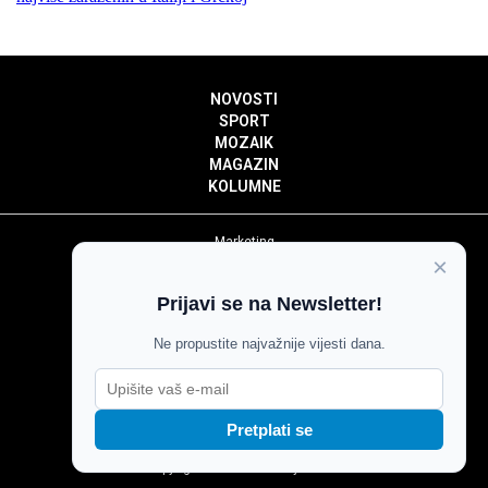
NOVOSTI
SPORT
MOZAIK
MAGAZIN
KOLUMNE
Marketing
×
Politika privatnosti
Politika kolačića
Prijavi se na Newsletter!
Impressum
Pravila prenošenja sadržaja
Ne propustite najvažnije vijesti dana.
Pravila komentiranja
Agroglas
Pretplati se
Copyright © Glas Slavonije 2024.