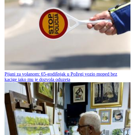
Pijani za volanom: 65-godišnjak u Požegi vozio moped bez
kacige iako mu je dozvola oduzeta