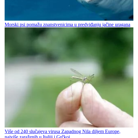
Morski psi pomažu znanstvenicima u predviđanju jačine uragana
Više od 240 slučajeva virusa Zapadnog Nila diljem Europe,
najviše zaraženih u Italiji i Grčkoj