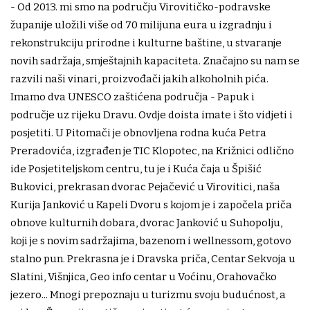
- Od 2013. mi smo na području Virovitičko-podravske
županije uložili više od 70 milijuna eura u izgradnju i
rekonstrukciju prirodne i kulturne baštine, u stvaranje
novih sadržaja, smještajnih kapaciteta. Značajno su nam se
razvili naši vinari, proizvođači jakih alkoholnih pića.
Imamo dva UNESCO zaštićena područja - Papuk i
područje uz rijeku Dravu. Ovdje doista imate i što vidjeti i
posjetiti. U Pitomači je obnovljena rodna kuća Petra
Preradovića, izgrađen je TIC Klopotec, na Križnici odlično
ide Posjetiteljskom centru, tu je i Kuća čaja u Špišić
Bukovici, prekrasan dvorac Pejačević u Virovitici, naša
Kurija Janković u Kapeli Dvoru s kojom je i započela priča
obnove kulturnih dobara, dvorac Janković u Suhopolju,
koji je s novim sadržajima, bazenom i wellnessom, gotovo
stalno pun. Prekrasna je i Dravska priča, Centar Sekvoja u
Slatini, Višnjica, Geo info centar u Voćinu, Orahovačko
jezero... Mnogi prepoznaju u turizmu svoju budućnost, a