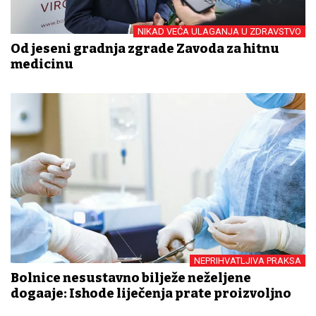
NIKAD VEĆA ULAGANJA U ZDRAVSTVO
Od jeseni gradnja zgrade Zavoda za hitnu
medicinu
NEPRIHVATLJIVA PRAKSA
Bolnice nesustavno bilježe neželjene
događaje: Ishode liječenja prate proizvoljno