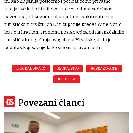
mi kao Županija potičemo i poticat ćemo privatne
inicijative kako bi njihove kuće za odmor sadržajno,
bazenima, luksuznim sobama, bile konkurentne na
turističkom tržištu. Za Dan županije kreće i Wine Not!?,
koji je u kratkom vremenu postao jedna od najznačajnijih
turističkih događanja ovog dijela Hrvatske, a i to je
podatak koji kazuje kako smo na pravom putu.
#IGOR ANDROVIĆ
#ZDRAVSTVO
#OBRAZOVANJE
#KULTURA
Povezani članci