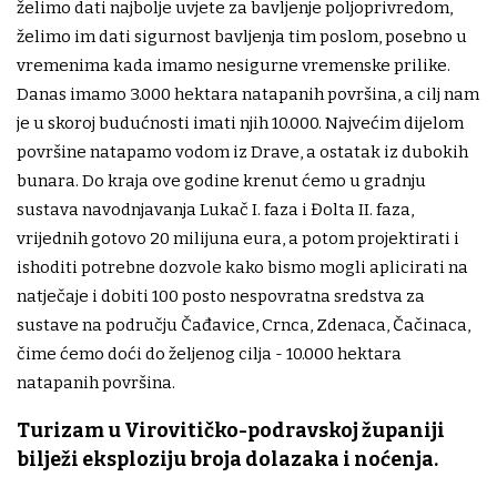
želimo dati najbolje uvjete za bavljenje poljoprivredom,
želimo im dati sigurnost bavljenja tim poslom, posebno u
vremenima kada imamo nesigurne vremenske prilike.
Danas imamo 3.000 hektara natapanih površina, a cilj nam
je u skoroj budućnosti imati njih 10.000. Najvećim dijelom
površine natapamo vodom iz Drave, a ostatak iz dubokih
bunara. Do kraja ove godine krenut ćemo u gradnju
sustava navodnjavanja Lukač I. faza i Đolta II. faza,
vrijednih gotovo 20 milijuna eura, a potom projektirati i
ishoditi potrebne dozvole kako bismo mogli aplicirati na
natječaje i dobiti 100 posto nespovratna sredstva za
sustave na području Čađavice, Crnca, Zdenaca, Čačinaca,
čime ćemo doći do željenog cilja - 10.000 hektara
natapanih površina.
Turizam u Virovitičko-podravskoj županiji
bilježi eksploziju broja dolazaka i noćenja.