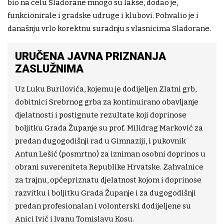
bio na čelu Sladorane mnogo su lakše, dodao je,
funkcionirale i gradske udruge i klubovi. Pohvalio je i
današnju vrlo korektnu suradnju s vlasnicima Sladorane.
URUČENA JAVNA PRIZNANJA
ZASLUŽNIMA
Uz Luku Burilovića, kojemu je dodijeljen Zlatni grb,
dobitnici Srebrnog grba za kontinuirano obavljanje
djelatnosti i postignute rezultate koji doprinose
boljitku Grada Županje su prof. Milidrag Marković za
predan dugogodišnji rad u Gimnaziji, i pukovnik
Antun Lešić (posmrtno) za izniman osobni doprinos u
obrani suvereniteta Republike Hrvatske. Zahvalnice
za trajnu, općepriznatu djelatnost kojom i doprinose
razvitku i boljitku Grada Županje i za dugogodišnji
predan profesionalan i volonterski dodijeljene su
Anici Ivić i Ivanu Tomislavu Kosu.