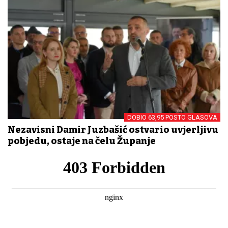
DOBIO 63,95 POSTO GLASOVA
Nezavisni Damir Juzbašić ostvario uvjerljivu
pobjedu, ostaje na čelu Županje