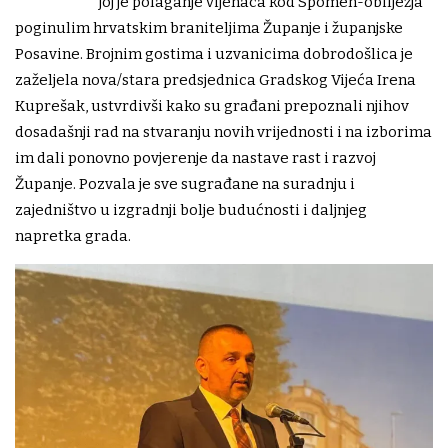
joj je polaganje vijenaca kod Spomen-obilježja
poginulim hrvatskim braniteljima Županje i županjske
Posavine. Brojnim gostima i uzvanicima dobrodošlica je
zaželjela nova/stara predsjednica Gradskog Vijeća Irena
Kuprešak, ustvrdivši kako su građani prepoznali njihov
dosadašnji rad na stvaranju novih vrijednosti i na izborima
im dali ponovno povjerenje da nastave rast i razvoj
Županje. Pozvala je sve sugrađane na suradnju i
zajedništvo u izgradnji bolje budućnosti i daljnjeg
napretka grada.