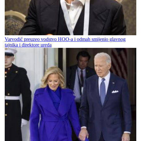
Varvodić preuzeo vodstvo HOO-a i odmah smijenio glavnog
tajnika i direktore ureda