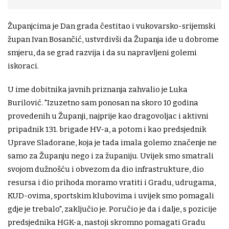
Županjcima je Dan grada čestitao i vukovarsko-srijemski
župan Ivan Bosančić, ustvrdivši da Županja ide u dobrome
smjeru, da se grad razvija i da su napravljeni golemi
iskoraci.
U ime dobitnika javnih priznanja zahvalio je Luka
Burilović. "Izuzetno sam ponosan na skoro 10 godina
provedenih u Županji, najprije kao dragovoljac i aktivni
pripadnik 131. brigade HV-a, a potom i kao predsjednik
Uprave Sladorane, koja je tada imala golemo značenje ne
samo za Županju nego i za županiju. Uvijek smo smatrali
svojom dužnošću i obvezom da dio infrastrukture, dio
resursa i dio prihoda moramo vratiti i Gradu, udrugama,
KUD-ovima, sportskim klubovima i uvijek smo pomagali
gdje je trebalo", zaključio je. Poručio je da i dalje, s pozicije
predsjednika HGK-a, nastoji skromno pomagati Gradu