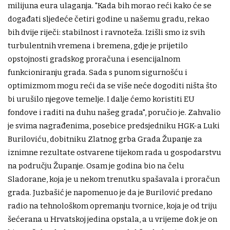
milijuna eura ulaganja. "Kada bih morao reći kako će se
događati sljedeće četiri godine u našemu gradu, rekao
bih dvije riječi: stabilnost i ravnoteža. Izišli smo iz svih
turbulentnih vremena i bremena, gdje je prijetilo
opstojnosti gradskog proračuna i esencijalnom
funkcioniranju grada. Sada s punom sigurnošću i
optimizmom mogu reći da se više neće dogoditi ništa što
bi urušilo njegove temelje. I dalje ćemo koristiti EU
fondove i raditi na duhu našeg grada", poručio je. Zahvalio
je svima nagrađenima, posebice predsjedniku HGK-a Luki
Buriloviću, dobitniku Zlatnog grba Grada Županje za
iznimne rezultate ostvarene tijekom rada u gospodarstvu
na području Županje. Osam je godina bio na čelu
Sladorane, koja je u nekom trenutku spašavala i proračun
grada. Juzbašić je napomenuo je da je Burilović predano
radio na tehnološkom opremanju tvornice, koja je od triju
šećerana u Hrvatskoj jedina opstala, a u vrijeme dok je on