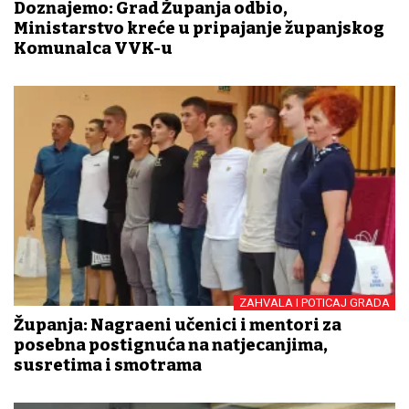
Doznajemo: Grad Županja odbio,
Ministarstvo kreće u pripajanje županjskog
Komunalca VVK-u
ZAHVALA I POTICAJ GRADA
Županja: Nagrađeni učenici i mentori za
posebna postignuća na natjecanjima,
susretima i smotrama