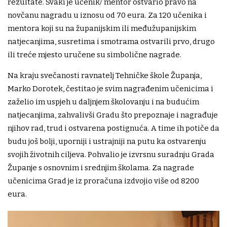
rezultate. Svaki je učenik/ mentor ostvario pravo na
novčanu nagradu u iznosu od 70 eura. Za 120 učenika i
mentora koji su na županijskim ili međužupanijskim
natjecanjima, susretima i smotrama ostvarili prvo, drugo
ili treće mjesto uručene su simbolične nagrade.
Na kraju svečanosti ravnatelj Tehničke škole Županja,
Marko Dorotek, čestitao je svim nagrađenim učenicima i
zaželio im uspjeh u daljnjem školovanju i na budućim
natjecanjima, zahvalivši Gradu što prepoznaje i nagrađuje
njihov rad, trud i ostvarena postignuća. A time ih potiče da
budu još bolji, uporniji i ustrajniji na putu ka ostvarenju
svojih životnih ciljeva. Pohvalio je izvrsnu suradnju Grada
Županje s osnovnim i srednjim školama. Za nagrade
učenicima Grad je iz proračuna izdvojio više od 8200
eura.