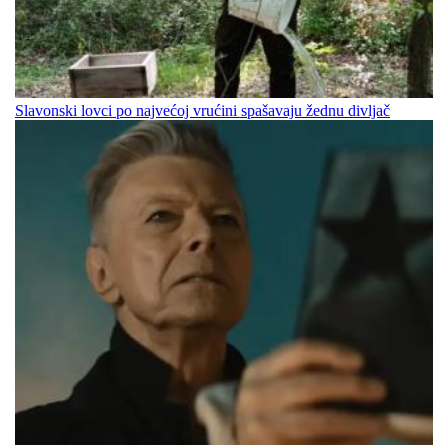
Slavonski lovci po najvećoj vrućini spašavaju žednu divljač