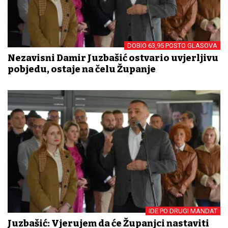
DOBIO 63,95 POSTO GLASOVA
Nezavisni Damir Juzbašić ostvario uvjerljivu
pobjedu, ostaje na čelu Županje
IDE PO DRUGI MANDAT
Juzbašić: Vjerujem da će Županjci nastaviti