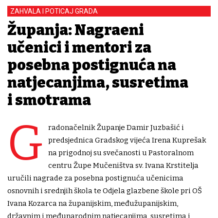
ZAHVALA I POTICAJ GRADA
Županja: Nagrađeni
učenici i mentori za
posebna postignuća na
natjecanjima, susretima
i smotrama
G
radonačelnik Županje Damir Juzbašić i
predsjednica Gradskog vijeća Irena Kuprešak
na prigodnoj su svečanosti u Pastoralnom
centru Župe Mučeništva sv. Ivana Krstitelja
uručili nagrade za posebna postignuća učenicima
osnovnih i srednjih škola te Odjela glazbene škole pri OŠ
Ivana Kozarca na županijskim, međužupanijskim,
državnim i međunarodnim natjecanjima, susretima i