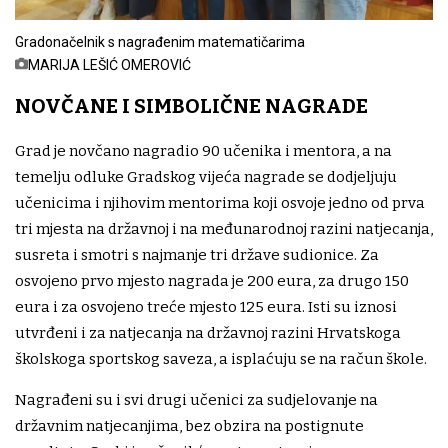
Gradonačelnik s nagrađenim matematičarima
MARIJA LEŠIĆ OMEROVIĆ
NOVČANE I SIMBOLIČNE NAGRADE
Grad je novčano nagradio 90 učenika i mentora, a na
temelju odluke Gradskog vijeća nagrade se dodjeljuju
učenicima i njihovim mentorima koji osvoje jedno od prva
tri mjesta na državnoj i na međunarodnoj razini natjecanja,
susreta i smotri s najmanje tri države sudionice. Za
osvojeno prvo mjesto nagrada je 200 eura, za drugo 150
eura i za osvojeno treće mjesto 125 eura. Isti su iznosi
utvrđeni i za natjecanja na državnoj razini Hrvatskoga
školskoga sportskog saveza, a isplaćuju se na račun škole.
Nagrađeni su i svi drugi učenici za sudjelovanje na
državnim natjecanjima, bez obzira na postignute