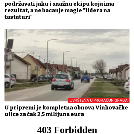
podržavati jaku i snažnu ekipu koja ima
rezultat, a ne bacanje magle "lidera na
tastaturi"
UVRŠTENA U PRORAČUN GRADA
U pripremi je kompletna obnova Vinkovačke
ulice za čak 2,5 milijuna eura