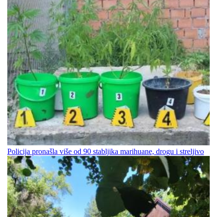
Policija pronašla više od 90 stabljika marihuane, drogu i streljivo