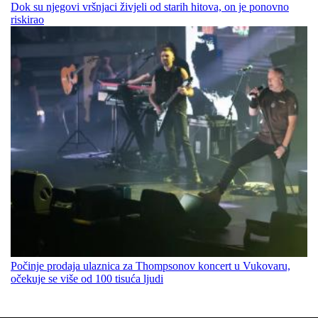
Dok su njegovi vršnjaci živjeli od starih hitova, on je ponovno
riskirao
Počinje prodaja ulaznica za Thompsonov koncert u Vukovaru,
očekuje se više od 100 tisuća ljudi