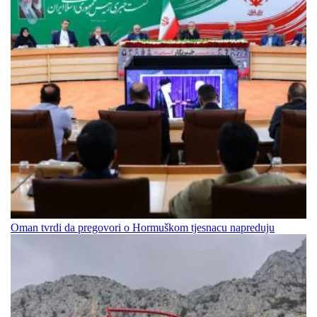
Oman tvrdi da pregovori o Hormuškom tjesnacu napreduju