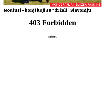
MONOGRAFIJA I IZLOŽBA PASMINE
Noniusi - konji koji su “držali” Slavoniju