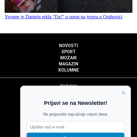
Yvonne je Danielu rekla “Da!” u suton na jezeru u Orahovici
NOVOSTI
SPORT
MOZAIK
MAGAZIN
KOLUMNE
Marketing
×
Politika privatnosti
Politika kolačića
Prijavi se na Newsletter!
Impressum
Pravila prenošenja sadržaja
Ne propustite najvažnije vijesti dana.
Pravila komentiranja
Agroglas