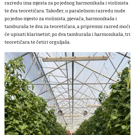
razredu ima mjesta za po jednog harmonikaša i violinista
te dva teoretičara. Također, u paralelnom razredu nude
po jedno mjesto za violinista, pjevača, harmonikaša i
tamburaša te dva za teoretičara, a pripremni razred moći
će upisati klarinetist, po dva tamburaša i harmonikaša, tri
teoretičara te četiri orguljaša.