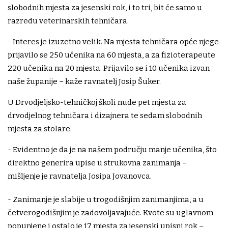
slobodnih mjesta za jesenski rok, i to tri, bit će samo u
razredu veterinarskih tehničara.
- Interes je izuzetno velik. Na mjesta tehničara opće njege
prijavilo se 250 učenika na 60 mjesta, a za fizioterapeute
220 učenika na 20 mjesta. Prijavilo se i 10 učenika izvan
naše županije – kaže ravnatelj Josip Šuker.
U Drvodjeljsko-tehničkoj školi nude pet mjesta za
drvodjelnog tehničara i dizajnera te sedam slobodnih
mjesta za stolare.
- Evidentno je da je na našem području manje učenika, što
direktno generira upise u strukovna zanimanja –
mišljenje je ravnatelja Josipa Jovanovca.
- Zanimanje je slabije u trogodišnjim zanimanjima, a u
četverogodišnjim je zadovoljavajuće. Kvote su uglavnom
popunjene i ostalo je 17 mjesta za jesenski upisni rok –