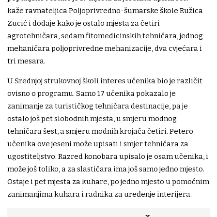
kaže ravnateljica Poljoprivredno-šumarske škole Ružica
Zucić i dodaje kako je ostalo mjesta za četiri
agrotehničara, sedam fitomedicinskih tehničara, jednog
mehaničara poljoprivredne mehanizacije, dva cvjećara i
tri mesara.
U Srednjoj strukovnoj školi interes učenika bio je različit
ovisno o programu. Samo 17 učenika pokazalo je
zanimanje za turističkog tehničara destinacije, pa je
ostalo još pet slobodnih mjesta, u smjeru modnog
tehničara šest, a smjeru modnih krojača četiri. Petero
učenika ove jeseni može upisati i smjer tehničara za
ugostiteljstvo. Razred konobara upisalo je osam učenika, i
može još toliko, a za slastičara ima još samo jedno mjesto.
Ostaje i pet mjesta za kuhare, po jedno mjesto u pomoćnim
zanimanjima kuhara i radnika za uređenje interijera.