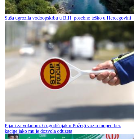
Suša ugrozila vodoopskrbu u BiH, posebno teško u Hercegovini
Pijani za volanom: 65-godišnjak u Požegi vozio moped bez
kacige iako mu je dozvola oduzeta