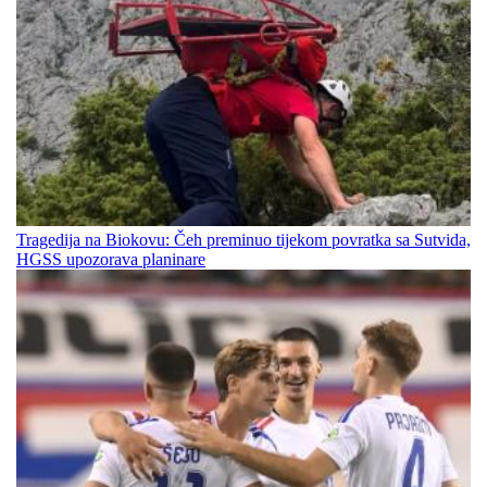
Tragedija na Biokovu: Čeh preminuo tijekom povratka sa Sutvida,
HGSS upozorava planinare