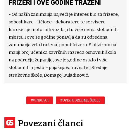
FRIZERI I OVE GODINE TRAŽENI
- Od naših zanimanja najveći je interes bio za frizere,
soboslikare - ličioce - dekoratere te servisere
karoserije motornih vozila, i tu više nema slobodnih
mjesta. I ove se godine ponavlja da su određena
zanimanja vrlo tražena, poput frizera. S obzirom na
manji broj učenika završnih razreda osnovnih škola
na području županije, ove je godine ostalo i više
slobodnih mjesta – pojašnjava ravnatelj Srednje
strukovne škole, Domagoj Bujadinović.
#VINKOVCI
#UPISI U SREDNJE ŠKOLE
Povezani članci