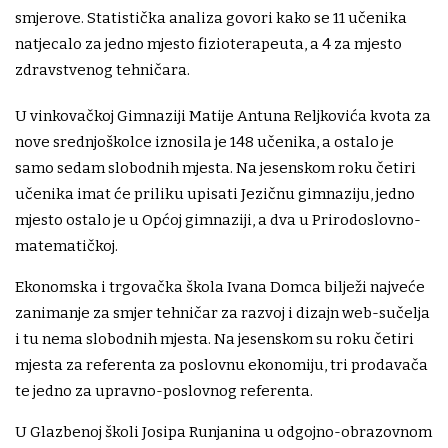
smjerove. Statistička analiza govori kako se 11 učenika
natjecalo za jedno mjesto fizioterapeuta, a 4 za mjesto
zdravstvenog tehničara.
U vinkovačkoj Gimnaziji Matije Antuna Reljkovića kvota za
nove srednjoškolce iznosila je 148 učenika, a ostalo je
samo sedam slobodnih mjesta. Na jesenskom roku četiri
učenika imat će priliku upisati Jezičnu gimnaziju, jedno
mjesto ostalo je u Općoj gimnaziji, a dva u Prirodoslovno-
matematičkoj.
Ekonomska i trgovačka škola Ivana Domca bilježi najveće
zanimanje za smjer tehničar za razvoj i dizajn web-sučelja
i tu nema slobodnih mjesta. Na jesenskom su roku četiri
mjesta za referenta za poslovnu ekonomiju, tri prodavača
te jedno za upravno-poslovnog referenta.
U Glazbenoj školi Josipa Runjanina u odgojno-obrazovnom