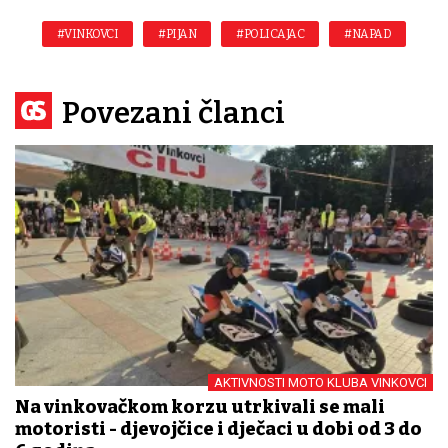
#VINKOVCI
#PIJAN
#POLICAJAC
#NAPAD
Povezani članci
AKTIVNOSTI MOTO KLUBA VINKOVCI
Na vinkovačkom korzu utrkivali se mali
motoristi - djevojčice i dječaci u dobi od 3 do