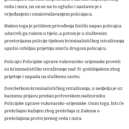
reda i mira, no on se na to oglušio i nastavio je s
vrijeđanjem i omalovažavanjem policajaca.
Nakon toga je prilikom privođenja fizički napao policajca
udarivši ga rukom u tijelo, a potom je u službenim
prostorijama policije tijekom kriminalističkog istraživanja
uputio ozbiljnu prijetnju smrću drugom policajcu.
Policajci Policijske uprave vukovarsko-srijemske proveli
su kriminalističko istraživanje nad 31-godišnjakom zbog
prijetnje i napada na službenu osobu.
Dovršetkom kriminalističkog istraživanja, u nedjelju je uz
kaznenu prijavu predan pritvorskom nadzorniku
Policijske uprave vukovarsko-srijemske. Osim toga, biti će
prekršajno kažnjen zbog prekršaja iz Zakona o
prekršajima protiv javnog reda i mira.