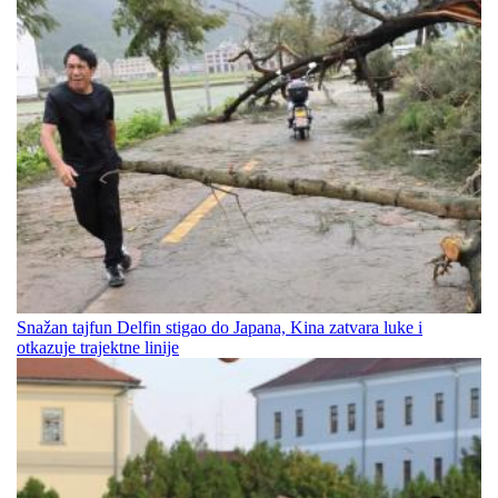
Snažan tajfun Delfin stigao do Japana, Kina zatvara luke i
otkazuje trajektne linije