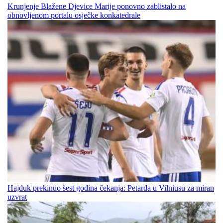
Krunjenje Blažene Djevice Marije ponovno zablistalo na
obnovljenom portalu osječke konkatedrale
Hajduk prekinuo šest godina čekanja: Petarda u Vilniusu za miran
uzvrat