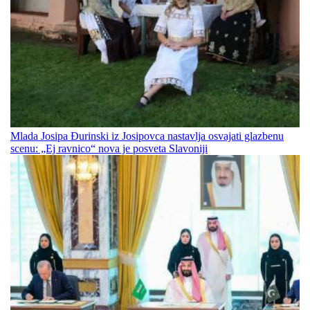
Mlada Josipa Đurinski iz Josipovca nastavlja osvajati glazbenu
scenu: „Ej ravnico“ nova je posveta Slavoniji