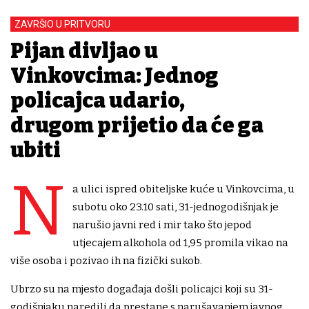
ZAVRŠIO U PRITVORU
Pijan divljao u
Vinkovcima: Jednog
policajca udario,
drugom prijetio da će ga
ubiti
N
a ulici ispred obiteljske kuće u Vinkovcima, u
subotu oko 23.10 sati, 31-jednogodišnjak je
narušio javni red i mir tako što jepod
utjecajem alkohola od 1,95 promila vikao na
više osoba i pozivao ih na fizički sukob.
Ubrzo su na mjesto događaja došli policajci koji su 31-
godišnjaku naredili da prestane s narušavanjem javnog