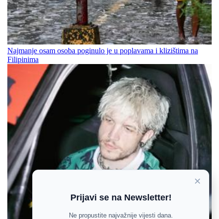
Najmanje osam osoba poginulo je u poplavama i klizištima na
Filipinima
×
Prijavi se na Newsletter!
Ne propustite najvažnije vijesti dana.