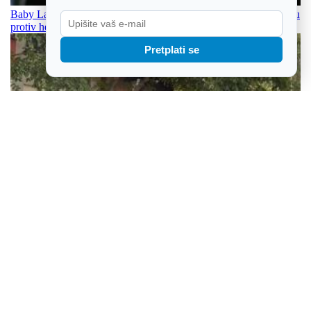
Baby Lasagna pretvorio iskustvo online napada u borbenu pjesmu
protiv hejtera
Pretplati se
Vinkovčane čekaju veći računi za odvoz otpada: Evo koliko će
prosječno poskupjeti usluga