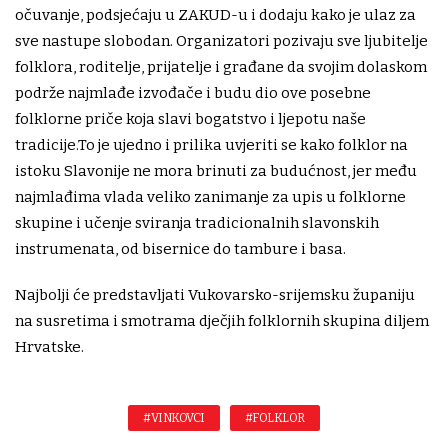
očuvanje, podsjećaju u ZAKUD-u i dodaju kako je ulaz za
sve nastupe slobodan. Organizatori pozivaju sve ljubitelje
folklora, roditelje, prijatelje i građane da svojim dolaskom
podrže najmlađe izvođače i budu dio ove posebne
folklorne priče koja slavi bogatstvo i ljepotu naše
tradicije.To je ujedno i prilika uvjeriti se kako folklor na
istoku Slavonije ne mora brinuti za budućnost, jer među
najmlađima vlada veliko zanimanje za upis u folklorne
skupine i učenje sviranja tradicionalnih slavonskih
instrumenata, od bisernice do tambure i basa.
Najbolji će predstavljati Vukovarsko-srijemsku županiju
na susretima i smotrama dječjih folklornih skupina diljem
Hrvatske.
#VINKOVCI
#FOLKLOR