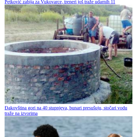
Petković zabija za Vukovarce, treneri još traže udarnih 11
Đakovština gori na 40 stupnjeva, bunari presušuju, stočari vodu
traže na izvorima