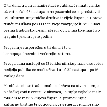
U tri dana trajanja manifestacije publika će imati priliku
uživati u čak 45 nastupa, a na pozornici će se predstaviti
34 kulturno-umjetnička društva iz cijele županije. Gotovo
tisuću mališana pokazat će svoje znanje, vještine i ljubav
prema tradicijskoj pjesmi, plesu i običajima koje marljivo
njeguju tijekom cijele godine.
Program je raspoređen u tri dana, i to u
kasnopopodnevnim i večernjim satima.
Prvoga dana nastupit će 13 folklornih skupina, a u subotu i
nedjelju publika će moći uživati u još 32 nastupa – po 16
svakog dana.
Manifestacija se tradicionalno održava na otvorenom, u
pješačkoj zoni u centru Vinkovaca, i okuplja najbolje male
folkloraše iz svih krajeva županije, promovirajući
kulturnu baštinu te potičući nove generacije na njezino