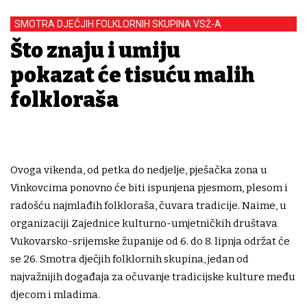
SMOTRA DJEČJIH FOLKLORNIH SKUPINA VSŽ-A
Što znaju i umiju
pokazat će tisuću malih
folkloraša
Ovoga vikenda, od petka do nedjelje, pješačka zona u
Vinkovcima ponovno će biti ispunjena pjesmom, plesom i
radošću najmlađih folkloraša, čuvara tradicije. Naime, u
organizaciji Zajednice kulturno-umjetničkih društava
Vukovarsko-srijemske županije od 6. do 8. lipnja održat će
se 26. Smotra dječjih folklornih skupina, jedan od
najvažnijih događaja za očuvanje tradicijske kulture među
djecom i mladima.