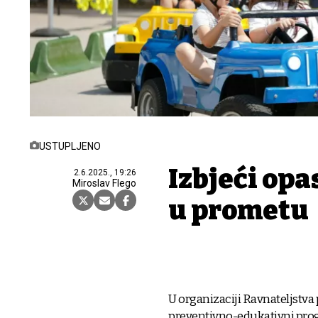
USTUPLJENO
Izbjeći opa
2.6.2025., 19:26
Miroslav Flego
u prometu
U organizaciji Ravnateljstva
preventivno-edukativni prog