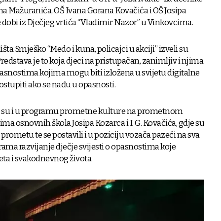
ana Mažuranića, OŠ Ivana Gorana Kovačića i OŠ Josipa
 dobi iz Dječjeg vrtića “Vladimir Nazor” u Vinkovcima.
šta Smješko “Medo i kuna, policajci u akciji” izveli su
Predstava je to koja djeci na pristupačan, zanimljiv i njima
asnostima kojima mogu biti izložena u svijetu digitalne
ostupiti ako se nađu u opasnosti.
vali su i u programu prometne kulture na prometnom
a osnovnih škola Josipa Kozarca i I. G. Kovačića, gdje su
 prometu te se postavili i u poziciju vozača pazeći na sva
grama razvijanje dječje svijesti o opasnostima koje
ta i svakodnevnog života.