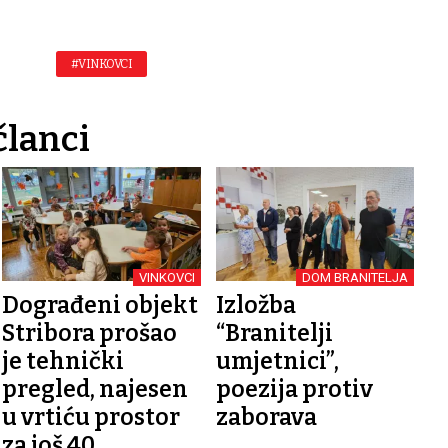
#VINKOVCI
članci
VINKOVCI
DOM BRANITELJA
Dograđeni objekt
Izložba
Stribora prošao
“Branitelji
je tehnički
umjetnici”,
pregled, najesen
poezija protiv
u vrtiću prostor
zaborava
za još 40