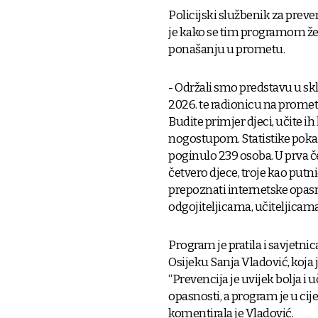
Policijski službenik za preve
je kako se tim programom žel
ponašanju u prometu.
- Održali smo predstavu u s
2026. te radionicu na prome
Budite primjer djeci, učite ih
nogostupom. Statistike poka
poginulo 239 osoba. U prva če
četvero djece, troje kao putni
prepoznati internetske opasn
odgojiteljicama, učiteljicama, 
Program je pratila i savjetni
Osijeku Sanja Vladović, koja
“Prevencija je uvijek bolja i
opasnosti, a program je u cije
komentirala je Vladović.