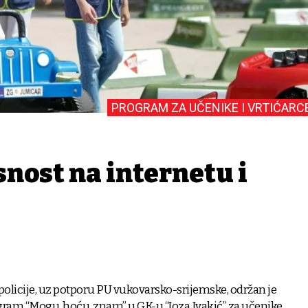
PROGRAM ZA UČENIKE I VRTIĆARC
snost na internetu i
 policije, uz potporu PU vukovarsko-srijemske, održan je
ram “Mogu, hoću, znam” u GK-u “Joza Ivakić” za učenike