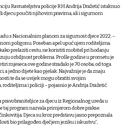
nciju Ravnateljstva policije RH Andrija Dražetić istaknuo
i djecu poučiti njihovim pravima, ali i sigurnom
kladu s Nacionalnim planom za sigurnost djece 2022. –
tnom poligonu. Poseban apel upućujem roditeljima.
 kako prelaziti cestu, ne koristiti mobitel pri hodanju
zuju ozbiljnost problema. Prošle godine u prometu je
tiri mjeseca ove godine stradalo je 70 osoba, od toga
ci, a jedno dijete kao pješak. Najvažnije je da znaju
osti te da se uvijek mogu obratiti svojim
roditeljima i policiji – pojasnio je Andrija Dražetić.
ca pravobraniteljice za djecu iz Regionalnog ureda u
 je taj program nazvala primjerom dobre prakse.
 učinkovitija. Djeca su kroz predstavu jasno prepoznala
losti bio prilagođen dječjem jeziku i iskustvu”,