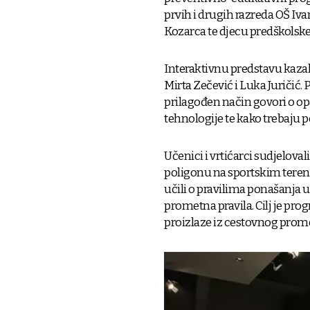
prvih i drugih razreda OŠ Iv
Kozarca te djecu predškolske
Interaktivnu predstavu kazali
Mirta Zečević i Luka Juričić. 
prilagođen način govori o op
tehnologije te kako trebaju p
Učenici i vrtićarci sudjelo
poligonu na sportskim terenim
učili o pravilima ponašanja u
prometna pravila. Cilj je pro
proizlaze iz cestovnog prome