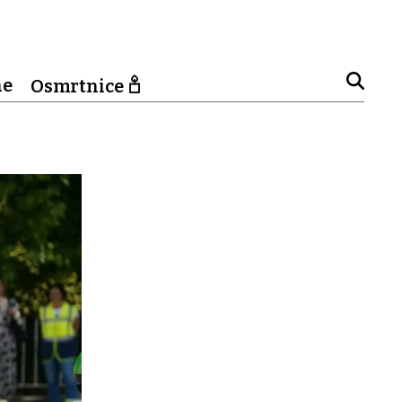
ne
Osmrtnice