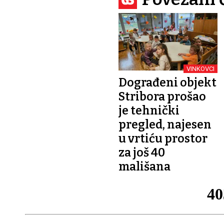
VINKOVCI
Dograđeni objekt
Stribora prošao
je tehnički
pregled, najesen
u vrtiću prostor
za još 40
mališana