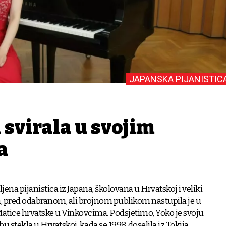
JAPANSKA PIJANISTIC
 svirala u svojim
a
ljena pijanistica iz Japana, školovana u Hrvatskoj i veliki
a, pred odabranom, ali brojnom publikom nastupila je u
atice hrvatske u Vinkovcima. Podsjetimo, Yoko je svoju
stekla u Hrvatskoj, kada se 1998. doselila iz Tokija.