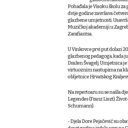
Pohađala je Visoku školu za
dvije godine završava četver
glazbene umjetnosti. Usavrš
Muzičkoj akademiji u Zagrebu
Zarafiantsa.
U Vinkovce prvi put dolazi 200
glazbenog pedagoga, kada ju
Dražen Švagelj. Umjetnica je
virtuoznim nastupima na klav
obljetnice Hrvatskog Kraljev
Na repertoaru su se našla dje
Legendes (Franz Liszt), Život 
Schumann).
- Djela Dore Pejačević su oba