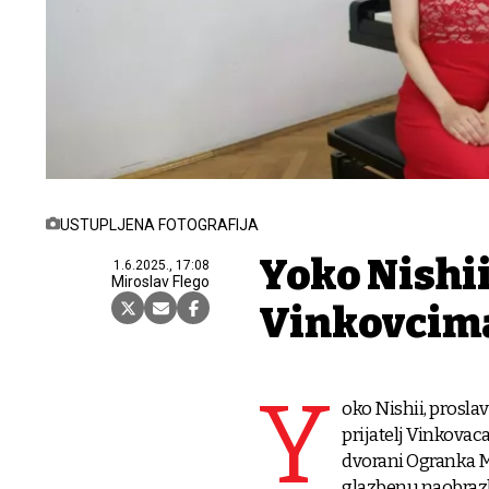
USTUPLJENA FOTOGRAFIJA
Yoko Nishii
1.6.2025., 17:08
Miroslav Flego
Vinkovcim
Y
oko Nishii, proslav
prijatelj Vinkovac
dvorani Ogranka M
glazbenu naobrazbu 