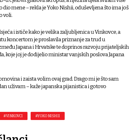
-u cjelovit glasovirski opus, a njezina djela sviram više
ao dio mene – rekla je Yoko Nishii, oduševljena što ima još
 voli.
eća i ističe kako je velika zaljubljenica u Vinkovce, a
tu koncertom je proslavila priznanje za trud u
eđu Japana i Hrvatske te doprinos razvoju prijateljskih
, koje joj je dodijelio ministar vanjskih poslova Japana
omovina i zaista volim ovaj grad. Drago mi je što sam
dan uživam – kaže japanska pijanistica i gotovo
#VINKOVCI
#YOKO NISHII
članci