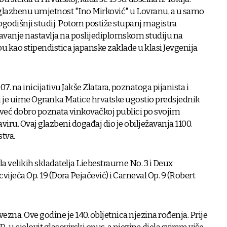
 glazbenu umjetnost "Ino Mirković" u Lovranu, a u samo
ogodišnji studij. Potom postiže stupanj magistra
avanje nastavlja na poslijediplomskom studiju na
 kao stipendistica japanske zaklade u klasi Jevgenija
7. na inicijativu Jakše Zlatara, poznatoga pijanista i
 je uime Ogranka Matice hrvatske ugostio predsjednik
 već dobro poznata vinkovačkoj publici po svojim
iru. Ovaj glazbeni događaj dio je obilježavanja 1100.
stva.
la velikih skladatelja Liebestraume No. 3 i Deux
cvijeća Op. 19 (Dora Pejačević) i Carneval Op. 9 (Robert
vezna. Ove godine je 140. obljetnica njezina rođenja. Prije