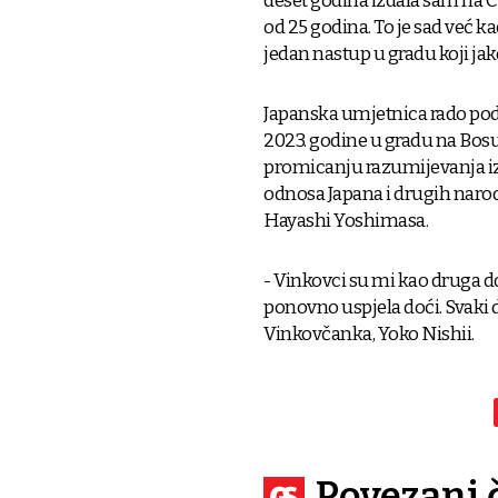
deset godina izdala sam na CD
od 25 godina. To je sad već k
jedan nastup u gradu koji jako
Japanska umjetnica rado podsj
2023. godine u gradu na Bosu
promicanju razumijevanja izm
odnosa Japana i drugih naroda
Hayashi Yoshimasa.
- Vinkovci su mi kao druga d
ponovno uspjela doći. Svaki 
Vinkovčanka, Yoko Nishii.
Povezani 