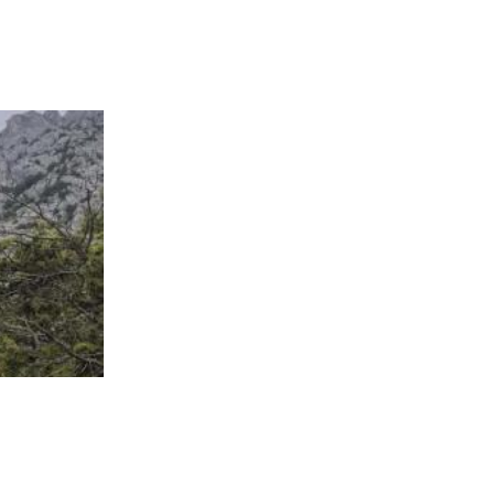
Tragedija na Biokovu: Čeh preminuo tijekom povratka 