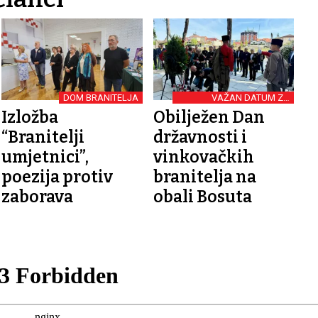
DOM BRANITELJA
VAŽAN DATUM ZA
HRVATSKU
Izložba
Obilježen Dan
“Branitelji
državnosti i
umjetnici”,
vinkovačkih
poezija protiv
branitelja na
zaborava
obali Bosuta