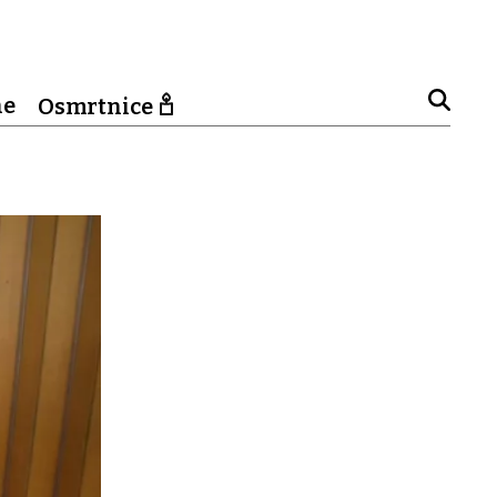
ne
Osmrtnice