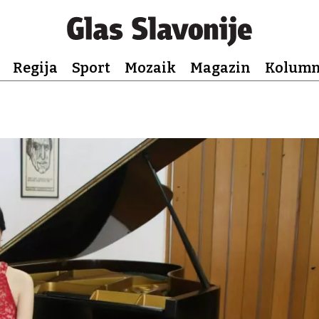
Regija
Sport
Mozaik
Magazin
Kolum