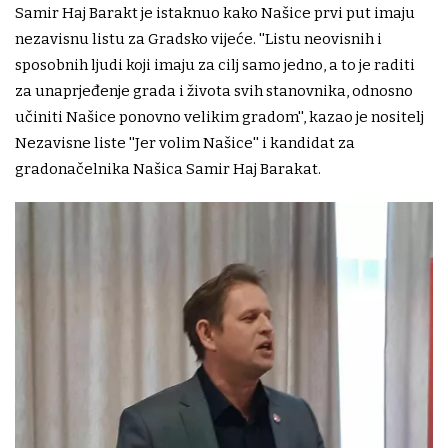
Samir Haj Barakt je istaknuo kako Našice prvi put imaju
nezavisnu listu za Gradsko vijeće. ''Listu neovisnih i
sposobnih ljudi koji imaju za cilj samo jedno, a to je raditi
za unaprjeđenje grada i života svih stanovnika, odnosno
učiniti Našice ponovno velikim gradom'', kazao je nositelj
Nezavisne liste ''Jer volim Našice'' i kandidat za
gradonačelnika Našica Samir Haj Barakat.