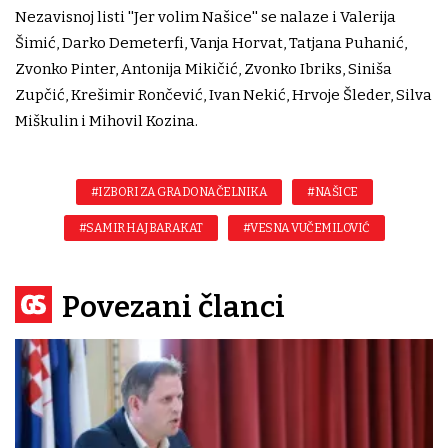
Nezavisnoj listi ''Jer volim Našice'' se nalaze i Valerija
Šimić, Darko Demeterfi, Vanja Horvat, Tatjana Puhanić,
Zvonko Pinter, Antonija Mikičić, Zvonko Ibriks, Siniša
Zupčić, Krešimir Rončević, Ivan Nekić, Hrvoje Šleder, Silva
Miškulin i Mihovil Kozina.
#IZBORI ZA GRADONAČELNIKA
#NAŠICE
#SAMIR HAJ BARAKAT
#VESNA VUČEMILOVIĆ
Povezani članci