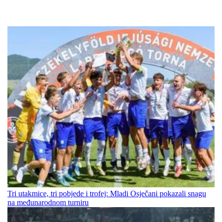
Tri utakmice, tri pobjede i trofej: Mladi Osječani pokazali snagu
na međunarodnom turniru