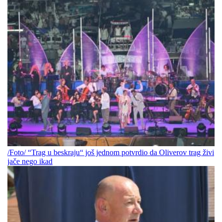
/Foto/ “Trag u beskraju“ još jednom potvrdio da Oliverov trag živi
jače nego ikad