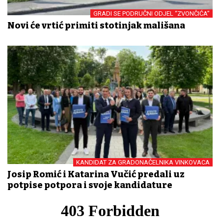
GRADI SE PODRUČNI ODJEL “ZVONČIĆA”
Novi će vrtić primiti stotinjak mališana
KANDIDAT ZA GRADONAČELNIKA VINKOVACA
Josip Romić i Katarina Vučić predali uz
potpise potpora i svoje kandidature