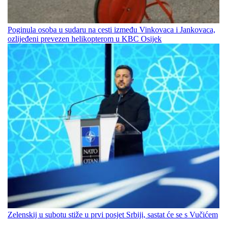
Poginula osoba u sudaru na cesti između Vinkovaca i Jankovaca,
ozlijeđeni prevezen helikopterom u KBC Osijek
Zelenskij u subotu stiže u prvi posjet Srbiji, sastat će se s Vučićem