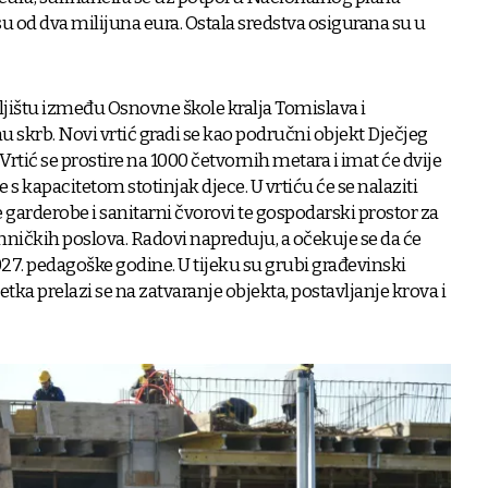
u od dva milijuna eura. Ostala sredstva osigurana su u
mljištu između Osnovne škole kralja Tomislava i
 skrb. Novi vrtić gradi se kao područni objekt Dječjeg
Vrtić se prostire na 1000 četvornih metara i imat će dvije
ne s kapacitetom stotinjak djece. U vrtiću će se nalaziti
 garderobe i sanitarni čvorovi te gospodarski prostor za
ničkih poslova. Radovi napreduju, a očekuje se da će
027. pedagoške godine. U tijeku su grubi građevinski
etka prelazi se na zatvaranje objekta, postavljanje krova i