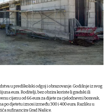
dstva u predškolski odgoj i obrazovanje. Godišnje iz svog
una eura. Roditelji, bez obzira koriste li gradski ili
tvenu cijenu od 66 eura za dijete za cjelodnevni boravak,
 po djetetu iznosi između 300 i 400 eura. Razliku u
tića sufinancira Grad Našice.