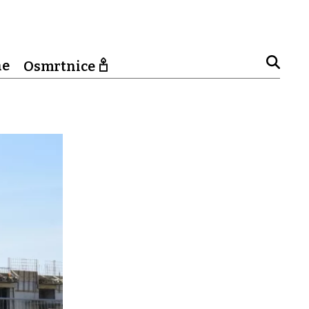
ne
Osmrtnice