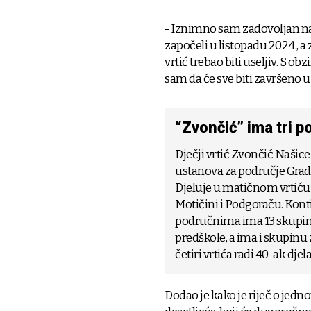
- Iznimno sam zadovoljan na
započeli u listopadu 2024., a 
vrtić trebao biti useljiv. S o
sam da će sve biti završeno 
“Zvončić” ima tri p
Dječji vrtić Zvončić Našice
ustanova za područje Grad
Djeluje u matičnom vrtiću
Motičini i Podgoraču. Konti
područnima ima 13 skupin
predškole, a ima i skupinu 
četiri vrtića radi 40-ak djel
Dodao je kako je riječ o jed