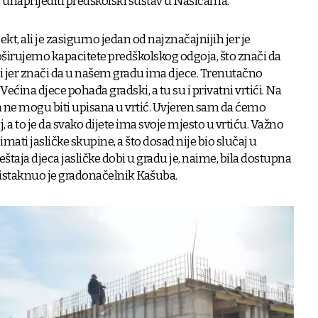
o unaprijediti predškolski sustav u Našicama.
kt, ali je zasigurno jedan od najznačajnijih jer je
irujemo kapacitete predškolskog odgoja, što znači da
eli jer znači da u našem gradu ima djece. Trenutačno
ećina djece pohađa gradski, a tu su i privatni vrtići. Na
ca ne mogu biti upisana u vrtić. Uvjeren sam da ćemo
, a to je da svako dijete ima svoje mjesto u vrtiću. Važno
 imati jasličke skupine, a što dosad nije bio slučaj u
taja djeca jasličke dobi u gradu je, naime, bila dostupna
 istaknuo je gradonačelnik Kašuba.