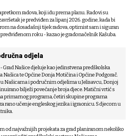
pretkom radova, koji idu prema planu. Radovi su
završetak je predviđen za lipanj 2026. godine, kada bi
bzirom na dosadašnji tijek radova, optimist sam i siguran
u predviđenom roku - kazao je gradonačelnik Kašuba.
odručna odjela
 - Grad Našice djeluje kao jedinstvena predškolska
a Našica te Općine Donja Motičina i Općine Podgorač.
 u Našicama i područnim odjelima u Jelisavcu, Donjoj
nuirano bilježi povećanje broja djece. Matični vrtić s
a primarnog programa, četiri skupine programa
za rano učenje engleskog jezika i igraonicu. S djecom u
atnika.
nom od najvažnijih projekata za grad planiranom nekoliko