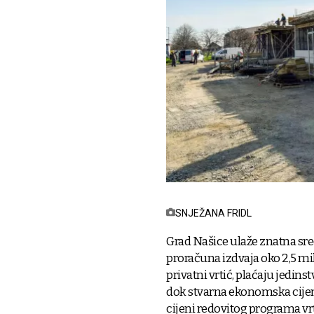
SNJEŽANA FRIDL
Grad Našice ulaže znatna sre
proračuna izdvaja oko 2,5 milij
privatni vrtić, plaćaju jedins
dok stvarna ekonomska cijena
cijeni redovitog programa vr