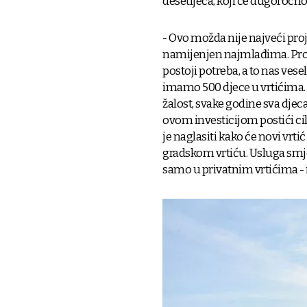
desetljeća, koji će dugoročn
- Ovo možda nije najveći proje
namijenjen najmlađima. Proš
postoji potreba, a to nas ves
imamo 500 djece u vrtićima. V
žalost, svake godine sva dje
ovom investicijom postići cilj
je naglasiti kako će novi vrtić
gradskom vrtiću. Usluga smješ
samo u privatnim vrtićima -