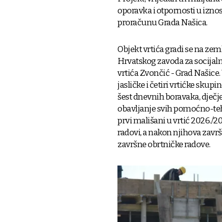
oporavka i otpornosti u iznos
proračunu Grada Našica.
Objekt vrtića gradi se na ze
Hrvatskog zavoda za socijalnu
vrtića Zvončić - Grad Našice. 
jasličke i četiri vrtićke skupi
šest dnevnih boravaka, dječje
obavljanje svih pomoćno-teh
prvi mališani u vrtić 2026./2
radovi, a nakon njihova završ
završne obrtničke radove.