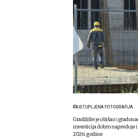
USTUPLJENA FOTOGRAFIJA
Gradilište je obišao i grado
investicija dobro napreduje i 
2026. godine.