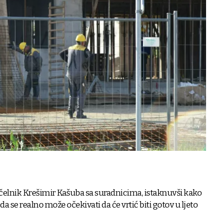
načelnik Krešimir Kašuba sa suradnicima, istaknuvši kako
da se realno može očekivati da će vrtić biti gotov u ljeto