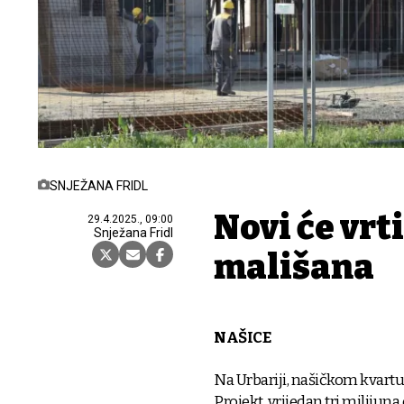
SNJEŽANA FRIDL
Novi će vrt
29.4.2025., 09:00
Snježana Fridl
mališana
NAŠICE
Na Urbariji, našičkom kvartu,
Projekt, vrijedan tri milijun