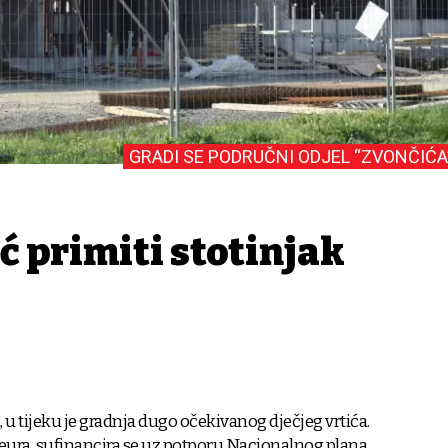
GRADI SE PODRUČNI ODJEL “ZVONČIĆA
ić primiti stotinjak
 u tijeku je gradnja dugo očekivanog dječjeg vrtića.
a eura, sufinancira se uz potporu Nacionalnog plana