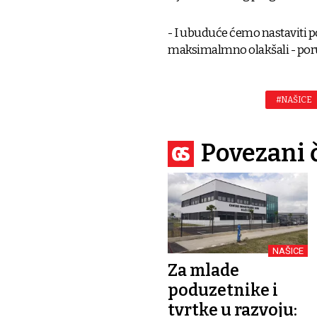
- I ubuduće ćemo nastaviti po
maksimalmno olakšali - poru
#NAŠICE
Povezani 
NAŠICE
Za mlade
poduzetnike i
tvrtke u razvoju: