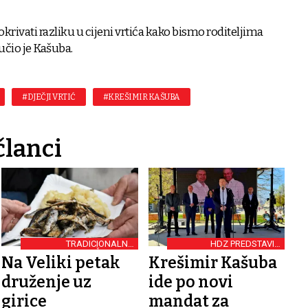
krivati razliku u cijeni vrtića kako bismo roditeljima
čio je Kašuba.
#DJEČJI VRTIĆ
#KREŠIMIR KAŠUBA
članci
TRADICIONALNA
HDZ PREDSTAVIO
ČESTITKA
KANDIDATA
Na Veliki petak
Krešimir Kašuba
GRADONAČELNIKA
druženje uz
ide po novi
girice
mandat za