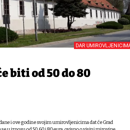
DAR UMIROVLJENICIM
e biti od 50 do 80
dane i ove godine svojim umirovljenicima dat će Grad
 se u iznosu od 50, 60 i 80 eura, ovisno o visini mirovine,