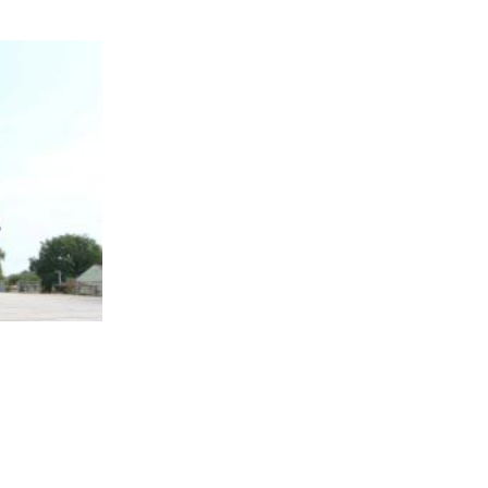
50.000 hodočasnika očekuju vjera, zajedništvo i tradici