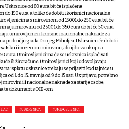
ra. Uskrsnice od 80 eura bit će isplaćene
o 150 eura, a toliko će dobiti i korisnici nacionalne
irovljenicima s mirovinom od 150,01 do 250 eura bit će
 primaju mirovinu od 250,01 do 350 eura dobit će 50 eura.
maju umirovljenici i korisnici nacionalne naknade za
 na području grada Donjeg Miholjca. Uskrsnicu će dobiti i
hrvatsku i inozemnu mirovinu, ali njihova ukupna
50 eura. Umirovljenicima će se uskrsnica isplaćivati
kuće ili žiroračune. Umirovljenici koji udovoljavaju
 na isplatu uskrsnice trebaju se prijaviti kod tajnice u
a od 1. do 15. travnja od 9 do 15 sati. Uz prijavu, potrebno
noj mirovini ili nacionalne naknade za starije osobe,
una te dokument s OIB-om.
LJAC
#USKRSNICA
#UMIROVLJENICI