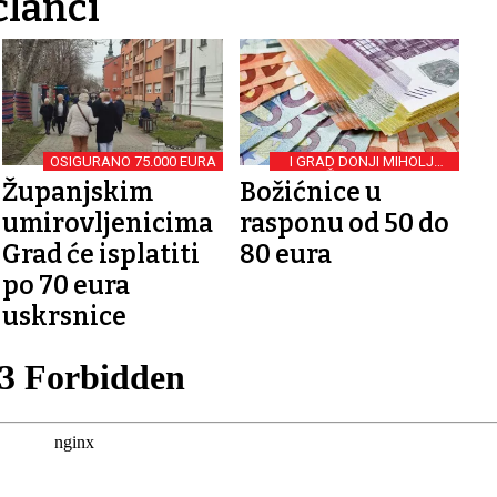
članci
OSIGURANO 75.000 EURA
I GRAD DONJI MIHOLJAC
POMEŽE UMIROVLJENIKE
Županjskim
Božićnice u
umirovljenicima
rasponu od 50 do
Grad će isplatiti
80 eura
po 70 eura
uskrsnice