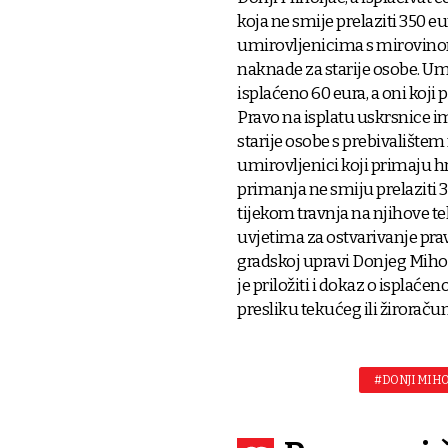
koja ne smije prelaziti 350 eu
umirovljenicima s mirovinom d
naknade za starije osobe. Um
isplaćeno 60 eura, a oni koji
Pravo na isplatu uskrsnice i
starije osobe s prebivalištem
umirovljenici koji primaju 
primanja ne smiju prelaziti 3
tijekom travnja na njihove te
uvjetima za ostvarivanje prava
gradskoj upravi Donjeg Miholjc
je priložiti i dokaz o isplaće
presliku tekućeg ili žirorač
#DONJI MIHO