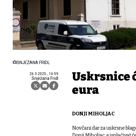
SNJEŽANA FRIDL
Uskrsnice ć
26.3.2025., 16:59
Snježana Fridl
eura
DONJI MIHOLJAC
Novčani dar za uskrsne blag
Donji Miholjac, a isplaćivat će