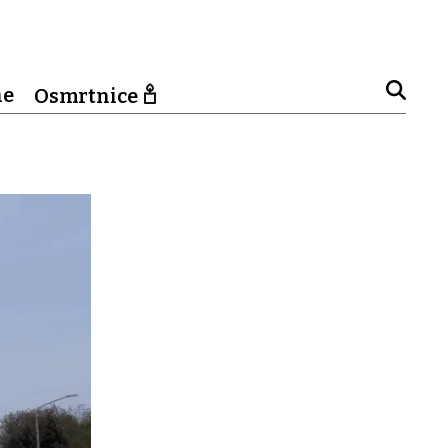
ne
Osmrtnice