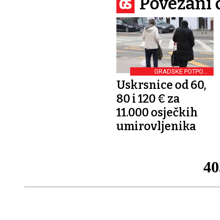
Povezani 
GRADSKE POTPORE
UMIROVLJENICIMA
Uskrsnice od 60,
80 i 120 € za
11.000 osječkih
umirovljenika