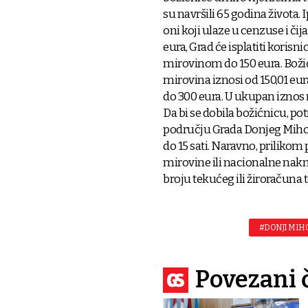
su navršili 65 godina života.
oni koji ulaze u cenzuse i či
eura, Grad će isplatiti kori
mirovinom do 150 eura. Božić
mirovina iznosi od 150,01 eur
do 300 eura. U ukupan iznos
Da bi se dobila božićnicu, po
području Grada Donjeg Miholjc
do 15 sati. Naravno, prilikom 
mirovine ili nacionalne nakna
broju tekućeg ili žiroračuna t
#DONJI MIH
Povezani 