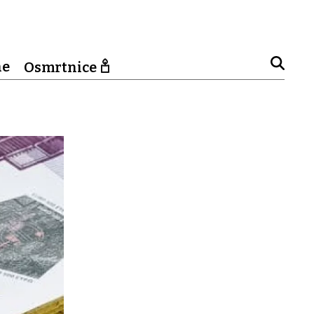
ne
Osmrtnice