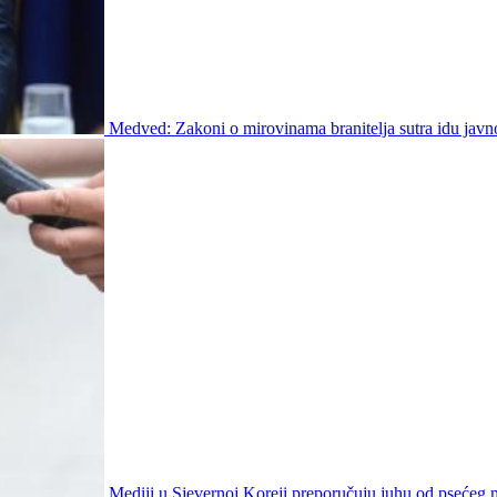
Medved: Zakoni o mirovinama branitelja sutra idu javn
Mediji u Sjevernoj Koreji preporučuju juhu od psećeg 