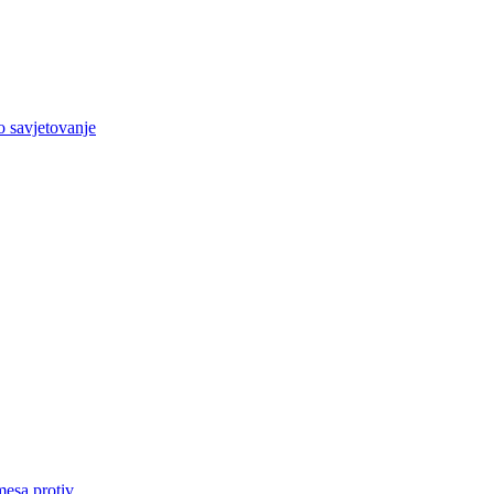
o savjetovanje
mesa protiv