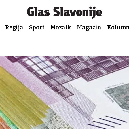
Regija
Sport
Mozaik
Magazin
Kolum