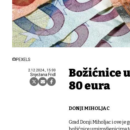
PEXELS
Božićnice u
2.12.2024., 15:00
Snježana Fridl
80 eura
DONJI MIHOLJAC
Grad Donji Miholjac i ove je
božićnice umirovljenicima te