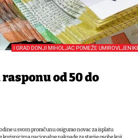
I GRAD DONJI MIHOLJAC POMEŽE UMIROVLJENIK
 rasponu od 50 do
 godine u svom proračunu osigurao novac za isplatu
 korisnicima nacionalne naknade za starije osobe koji