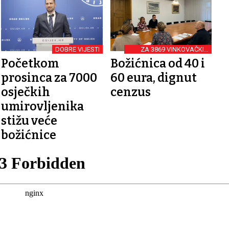
DOBRE VIJESTI
ZA 3869 VINKOVAČKIH
UMIROVLJENIKA
Početkom
Božićnica od 40 i
prosinca za 7000
60 eura, dignut
osječkih
cenzus
umirovljenika
stižu veće
božićnice