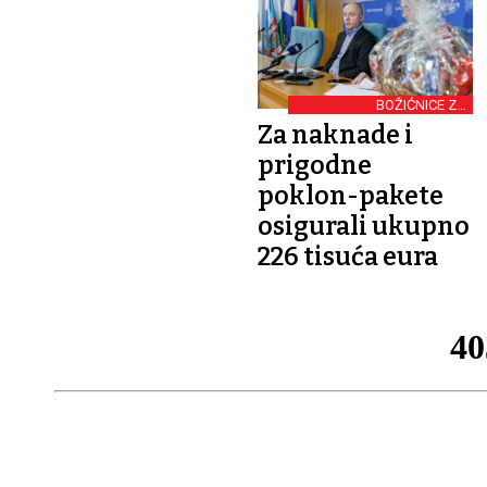
BOŽIĆNICE ZA
VUKOVARSKE
Za naknade i
UMIROVLJENIKE
prigodne
poklon-pakete
osigurali ukupno
226 tisuća eura