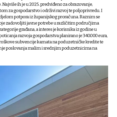
e. Najviše ih je u 2025. predviđeno za obrazovanje,
tom za gospodarstvo i održivi razvoj te poljoprivredu. I
odjelom potpora iz županijskog proračuna. Raznim se
e zadovoljiti javne potrebe u različitim područjima
ategorije građana, a interes je korisnika iz godine u
poticanja razvoja gospodarstva planirano je 340.000 eura,
troškove subvencije kamata na poduzetničke kredite te
enje poslovanja malim i srednjim poduzetnicima na