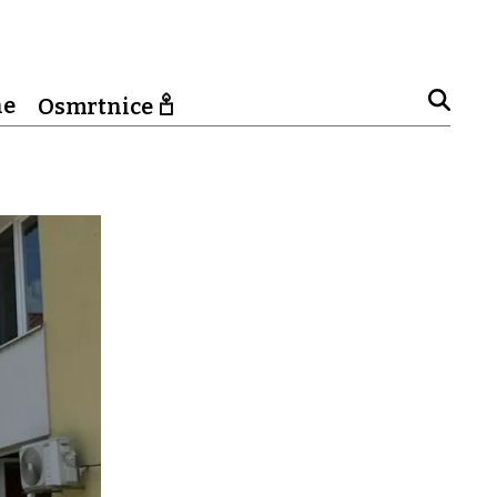
ne
Osmrtnice