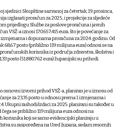
j sjednici Skupštine sazvanoj za četvrtak, 19. prosinca,
 izglasati proračun za 2025., i projekcije za sljedeće
om prijedlogu Službe za poslove proračuna i javnih
ačun VSŽ-a iznosi 170.657.415 eura, što je povećanje za
. izmjenama i dopunama proračuna za 2024. godinu. Od
 68,67 posto (približno 119 milijuna eura) odnosi se na
proračunskih korisnika iz područja zdravstva, školstva i
31,33 posto (51.880.762 eura) županijski su prihodi.
o osnovni izvorni prihod VSŽ-a, planiran je u iznosu od
većanje za 23,35 posto u odnosu prema I. izmjenama i
 Ukupni rashodi/izdaci za 2025. planirani su također u
d čega se približno 119 milijuna eura odnosi na
 korisnika koji se samo evidencijski planiraju u
dstva su raspoređena na Ured župana, sedam resornih