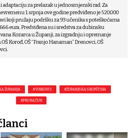
li adaptaciju za prelazak u jednosmjenski rad. Za
 nevremenu 1. srpnja ove godine predviđeno je 520.000
avi koji pružaju podršku za 93 učenika s poteškoćama
.666 eura. Predviđena su i sredstva za dubinsku
vana Kozarca u Županji, za izgradnju i opremanje
a OŠ Korođ, OŠ “Franjo Hanaman” Drenovci, OŠ
vci.
A ŽUPANIJA
#VINKOVCI
#ŽUPANJSKA SKUPŠTINA
#PRORAČUN
članci