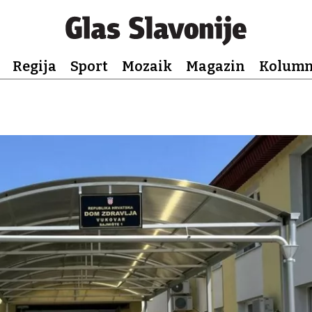
Regija
Sport
Mozaik
Magazin
Kolum