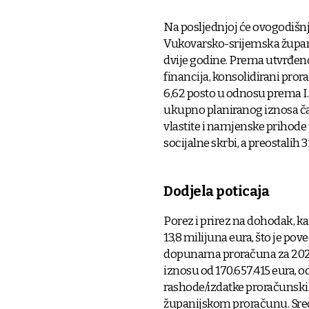
Na posljednjoj će ovogodišnjo
Vukovarsko-srijemska županija
dvije godine. Prema utvrđen
financija, konsolidirani pror
6,62 posto u odnosu prema I
ukupno planiranog iznosa čak
vlastite i namjenske prihode 
socijalne skrbi, a preostalih 
Dodjela poticaja
Porez i prirez na dohodak, ka
13,8 milijuna eura, što je po
dopunama proračuna za 2024.
iznosu od 170.657.415 eura, o
rashode/izdatke proračunskih
županijskom proračunu. Sre