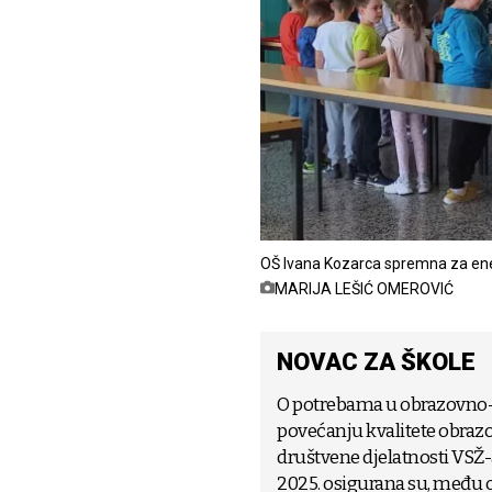
OŠ Ivana Kozarca spremna za en
MARIJA LEŠIĆ OMEROVIĆ
NOVAC ZA ŠKOLE
O potrebama u obrazovno-o
povećanju kvalitete obrazo
društvene djelatnosti VSŽ-a
2025. osigurana su, među 