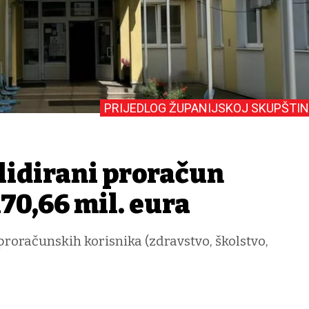
PRIJEDLOG ŽUPANIJSKOJ SKUPŠTIN
lidirani proračun
170,66 mil. eura
proračunskih korisnika (zdravstvo, školstvo,