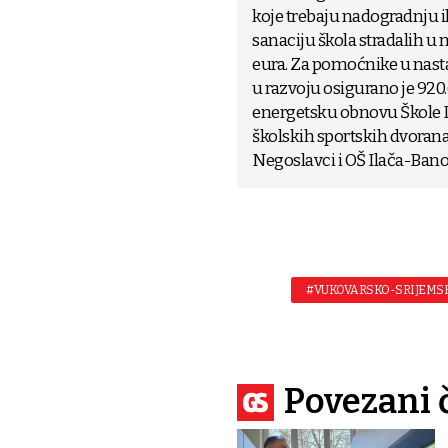
koje trebaju nadogradnju i
sanaciju škola stradalih u
eura. Za pomoćnike u nast
u razvoju osigurano je 920
energetsku obnovu Škole I
školskih sportskih dvoran
Negoslavci i OŠ Ilača-Bano
#VUKOVARSKO-SRIJEMSK
Povezani 