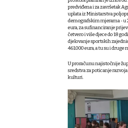
prostora planiran je iznos od
predviđena i za završetak Ag
uplata iz Ministarstva poljopr
demografskim mjerama - u 20
eura, za sufinanciranje prije
četvero i više djece do 18 go
djelovanje sportskih zajedni
461.000 eura, a tu su i druge 
U proračunu najistočnije župan
sredstva za poticanje razvoja 
kulturi.