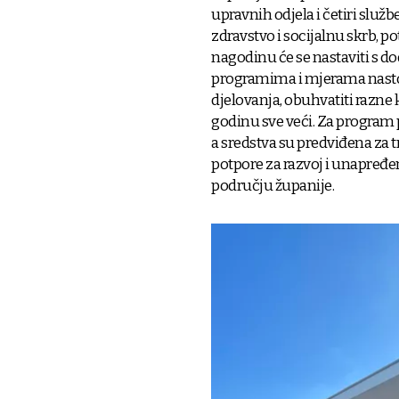
upravnih odjela i četiri služb
zdravstvo i socijalnu skrb, po
nagodinu će se nastaviti s d
programima i mjerama nastoj
djelovanja, obuhvatiti razne k
godinu sve veći. Za program 
a sredstva su predviđena za 
potpore za razvoj i unapređ
području županije.