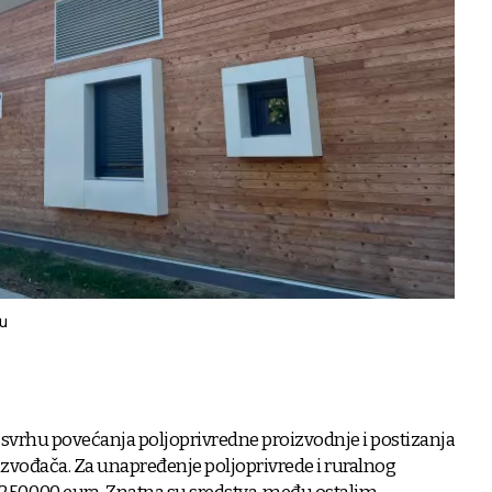
ku
u svrhu povećanja poljoprivredne proizvodnje i postizanja
zvođača. Za unapređenje poljoprivrede i ruralnog