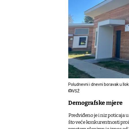
Poludnevni i dnevni boravak u Ilo
VSŽ
Demografske mjere
Predviđeno je i niz poticaja 
što veće konkurentnosti proi