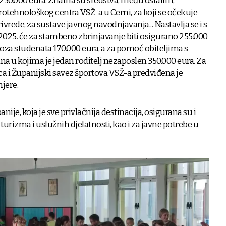
 250.000 eura. Znatna su sredstva, među ostalim,
rotehnološkog centra VSŽ-a u Cerni, za koji se očekuje
ivrede, za sustave javnog navodnjavanja... Nastavlja se i s
25. će za stambeno zbrinjavanje biti osigurano 255.000
voza studenata 170.000 eura, a za pomoć obiteljima s
dina u kojima je jedan roditelj nezaposlen 350.000 eura. Za
ca i Županijski savez športova VSŽ-a predviđena je
mjere.
ije, koja je sve privlačnija destinacija, osigurana su i
turizma i uslužnih djelatnosti, kao i za javne potrebe u