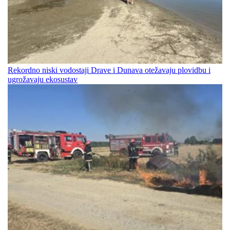
Rekordno niski vodostaji Drave i Dunava otežavaju plovidbu i
ugrožavaju ekosustav