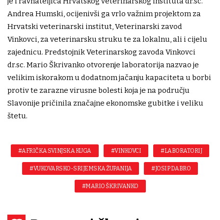
je i ravnateljica Hrvatskog veterinarskog instituta dr.sc.
Andrea Humski, ocijenivši ga vrlo važnim projektom za
Hrvatski veterinarski institut, Veterinarski zavod
Vinkovci, za veterinarsku struku te za lokalnu, ali i cijelu
zajednicu. Predstojnik Veterinarskog zavoda Vinkovci
dr.sc. Mario Škrivanko otvorenje laboratorija nazvao je
velikim iskorakom u dodatnom jačanju kapaciteta u borbi
protiv te zarazne virusne bolesti koja je na području
Slavonije pričinila značajne ekonomske gubitke i veliku
štetu.
#AFRIČKA SVINJSKA KUGA
#VINKOVCI
#LABORATORIJ
#VUKOVARSKO-SRIJEMSKA ŽUPANIJA
#JOSIP DABRO
#MARIO ŠKRIVANKO