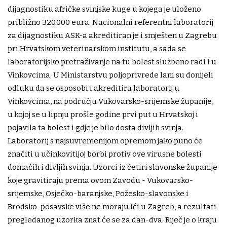
dijagnostiku afričke svinjske kuge u kojega je uloženo
približno 320.000 eura. Nacionalni referentni laboratorij
za dijagnostiku ASK-a akreditiran je i smješten u Zagrebu
pri Hrvatskom veterinarskom institutu, a sada se
laboratorijsko pretraživanje na tu bolest službeno radi i u
Vinkovcima. U Ministarstvu poljoprivrede lani su donijeli
odluku da se osposobi i akreditira laboratorij u
Vinkovcima, na području Vukovarsko-srijemske županije,
u kojoj se u lipnju prošle godine prvi put u Hrvatskoj i
pojavila ta bolest i gdje je bilo dosta divljih svinja.
Laboratorij s najsuvremenijom opremom jako puno će
značiti u učinkovitijoj borbi protiv ove virusne bolesti
domaćih i divljih svinja. Uzorci iz četiri slavonske županije
koje gravitiraju prema ovom Zavodu - Vukovarsko-
srijemske, Osječko-baranjske, Požesko-slavonske i
Brodsko-posavske više ne moraju ići u Zagreb, a rezultati
pregledanog uzorka znat će se za dan-dva. Riječ je o kraju