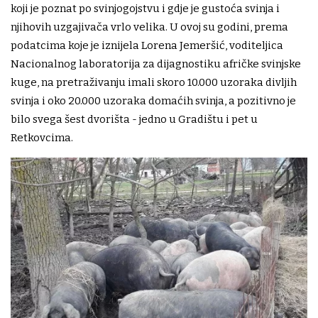
koji je poznat po svinjogojstvu i gdje je gustoća svinja i
njihovih uzgajivača vrlo velika. U ovoj su godini, prema
podatcima koje je iznijela Lorena Jemeršić, voditeljica
Nacionalnog laboratorija za dijagnostiku afričke svinjske
kuge, na pretraživanju imali skoro 10.000 uzoraka divljih
svinja i oko 20.000 uzoraka domaćih svinja, a pozitivno je
bilo svega šest dvorišta - jedno u Gradištu i pet u
Retkovcima.