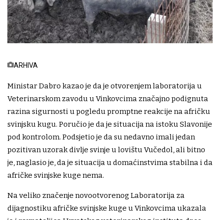
ARHIVA
Ministar Dabro kazao je da je otvorenjem laboratorija u
Veterinarskom zavodu u Vinkovcima značajno podignuta
razina sigurnosti u pogledu promptne reakcije na afričku
svinjsku kugu. Poručio je da je situacija na istoku Slavonije
pod kontrolom. Podsjetio je da su nedavno imali jedan
pozitivan uzorak divlje svinje u lovištu Vučedol, ali bitno
je, naglasio je, da je situacija u domaćinstvima stabilna i da
afričke svinjske kuge nema.
Na veliko značenje novootvorenog Laboratorija za
dijagnostiku afričke svinjske kuge u Vinkovcima ukazala