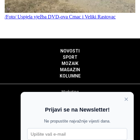
/Foto/ Uspjela vježba DVD-ova Crnac i Veliki Rastovac
NOVOSTI
SPORT
MOZAIK
MAGAZIN
KOLUMNE
Marketing
×
Politika privatnosti
Politika kolačića
Prijavi se na Newsletter!
Impressum
Pravila prenošenja sadržaja
Ne propustite najvažnije vijesti dana.
Pravila komentiranja
Agroglas