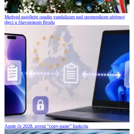
Medved najoštrije osudio vandalizam nad spomenikom ubijenoj
djeci u Slavonskom Brodu
Apple će 2028. uvesti “copy-paste” funkciju