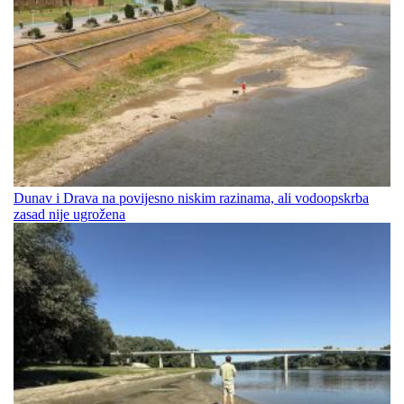
Dunav i Drava na povijesno niskim razinama, ali vodoopskrba
zasad nije ugrožena