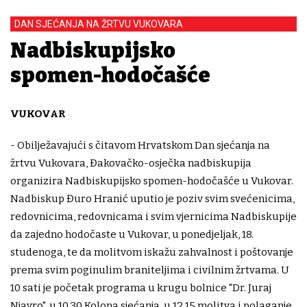
DAN SJEĆANJA NA ŽRTVU VUKOVARA
Nadbiskupijsko
spomen-hodočašće
VUKOVAR
- Obilježavajući s čitavom Hrvatskom Dan sjećanja na
žrtvu Vukovara, Đakovačko-osječka nadbiskupija
organizira Nadbiskupijsko spomen-hodočašće u Vukovar.
Nadbiskup Đuro Hranić uputio je poziv svim svećenicima,
redovnicima, redovnicama i svim vjernicima Nadbiskupije
da zajedno hodočaste u Vukovar, u ponedjeljak, 18.
studenoga, te da molitvom iskažu zahvalnost i poštovanje
prema svim poginulim braniteljima i civilnim žrtvama. U
10 sati je početak programa u krugu bolnice "Dr. Juraj
Njavro", u 10.30 Kolona sjećanja, u 12.15 molitva i polaganje