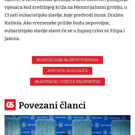
vijenaca kod središnjeg križa na Memorijalnom groblju, u
13 sati euharistijsko slavlje, koje predvodi mons. Dražen
Kutleša. Ako vremenske prilike budu nepovoljne,
euharistijsko slavlje slavit će se u župnoj crkvi sv. Filipa i
Jakova.
#DAN SJEĆANJA NA ŽRTVU VUKOVARA
#SPOMEN-HODOČAŠĆE
#ĐAKOVAČKO-OSJEČKA NADBISKUPIJA
Povezani članci