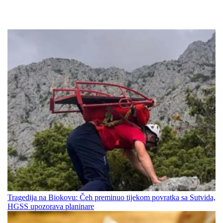
Tragedija na Biokovu: Čeh preminuo tijekom povratka sa Sutvida,
HGSS upozorava planinare