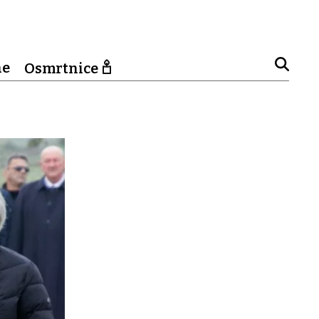
ne
Osmrtnice