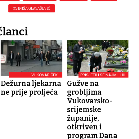
#SINIŠA GLAVAŠEVIĆ
članci
VUKOVAR ČEKA
PRISJETILI SE NAJMILIJIH
STRUČNJAKE
Dežurna ljekarna
Gužve na
ne prije proljeća
grobljima
Vukovarsko-
srijemske
županije,
otkriven i
program Dana