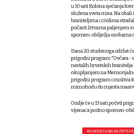
u 10 sati Kolona sjećanja kre
služena sveta misa. Na obali
braniteljima i civilima strad
počasti žrtvama paljenjem sv
spomen-obilježja osobama 
Dana 20. studenoga održat će
prigodni program "Ovčara - v
nestalih hrvatskih branitelja
okupljanjem na Memorijalnom
prigodni program i molitva k
mimohodu do mjesta masovn
Ondje će u 13 sati početi pri
vijenaca podno spomen-obil
#DAN SJEĆANJA NA ŽRTVU 