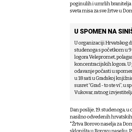
poginulih i umrlih branitelja 
sveta misa za sve žrtve u D
U SPOMEN NA SIN
U organizaciji Hrvatskog d
studenoga s početkom u 9 
logora Velepromet, polaga
koncentracijskih logora. 
odavanje počasti u spomen
u 18 sati u Gradskoj knjižn
susret “Grad - to ste vi”, 
Vukovar, ratnog izvjestitelj
Dan poslije, 19. studenoga, u o
nasilno odvedenih hrvatskih 
"Žrtva Borovo naselja za Dom
skloništa u Borovu naselju. P