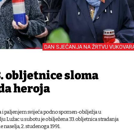
DAN SJEĆANJA NA ŽRTVU VUKOVAR
. obljetnice sloma
da heroja
 i paljenjem svijeća podno spomen-obilježja u
 Lužac u subotu je obilježena 33. obljetnica stradanja
 naselja, 2. studenoga 1991.