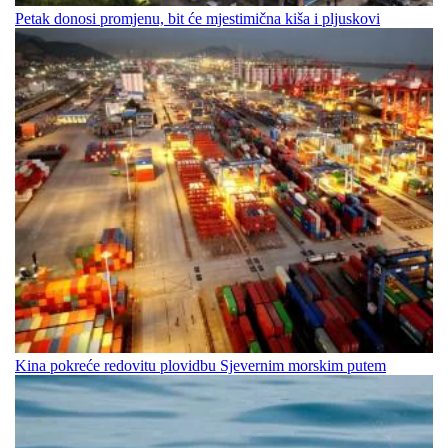
Petak donosi promjenu, bit će mjestimična kiša i pljuskovi
Kina pokreće redovitu plovidbu Sjevernim morskim putem