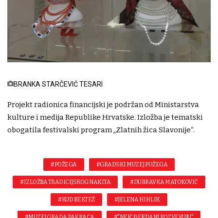
BRANKA STARČEVIĆ TESARI
Projekt radionica financijski je podržan od Ministarstva
kulture i medija Republike Hrvatske. Izložba je tematski
obogatila festivalski program „Zlatnih žica Slavonije“.
#POŽEGA
#GRADSKI MUZEJ POŽEGA
#IZLOŽBA TRADICIJSKOG NAKITA
#DUBRAVKA MATOKOVIĆ
#KUD BEKTEŽ
#JELENA HIHLIK
#MUZEJ GRADA PAKRACA
#"NEK' ĐERDANI POZVEKUJU"