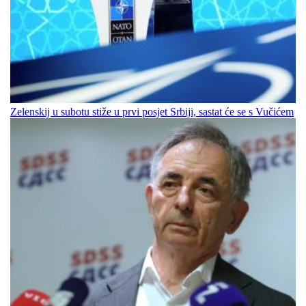
Zelenskij u subotu stiže u prvi posjet Srbiji, sastat će se s Vučićem