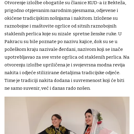
Otvorenje izložbe obogatile su članice KUD-a iz Bekteža,
prigodno otpjevanim narodnim pjesmama, odjevene i
okićene tradicijskim nošnjama i nakitom. Izložene su
raznobojne i maštovite ogrlice od sitnih raznobojnih
staklenih perlica koje su nizale spretne ženske ruke. U
Pakracu su bile poznate po nazivu kajice, dok su se u
požeškom kraju nazivale đerdani, nazivom koji se inače
upotrebljavao za sve vrste ogrlica od staklenih perlica. Na
otvorenju izložbe upriličena je i svojevrsna modna revija
nakita i odjeće stilizirane detaljima tradicijske odjeće.
Time je tradiciji nakita dodana i suvremenost koji će biti
ne samo suvenir, već i danas rado nošen.