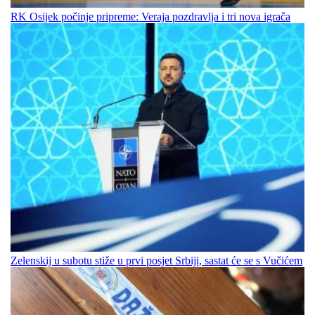
RK Osijek počinje pripreme: Veraja pozdravlja i tri nova igrača
Zelenskij u subotu stiže u prvi posjet Srbiji, sastat će se s Vučićem