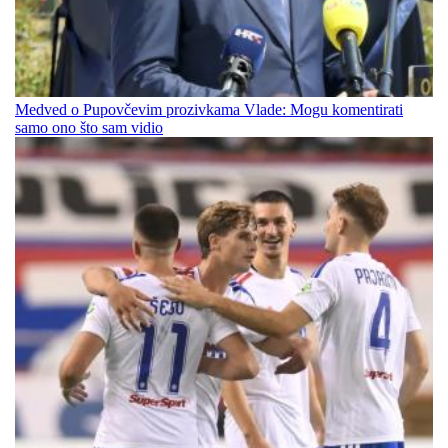
Medved o Pupovčevim prozivkama Vlade: Mogu komentirati
samo ono što sam vidio