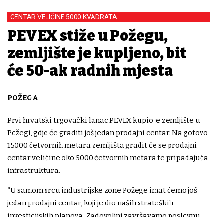
CENTAR VELIČINE 5000 KVADRATA
PEVEX stiže u Požegu,
zemljište je kupljeno, bit
će 50-ak radnih mjesta
POŽEGA
Prvi hrvatski trgovački lanac PEVEX kupio je zemljište u
Požegi, gdje će graditi još jedan prodajni centar. Na gotovo
15000 četvornih metara zemljišta gradit će se prodajni
centar veličine oko 5000 četvornih metara te pripadajuća
infrastruktura.
“U samom srcu industrijske zone Požege imat ćemo još
jedan prodajni centar, koji je dio naših strateških
investicijskih planova. Zadovoljni završavamo poslovnu