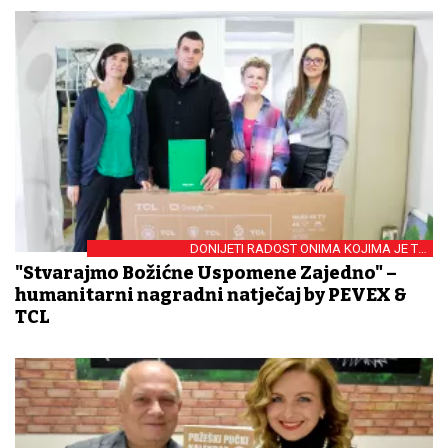
DONIJETI RADOST ONIMA KOJIMA JE TO
NAJPOTREBNIJE
"Stvarajmo Božićne Uspomene Zajedno" –
humanitarni nagradni natječaj by PEVEX &
TCL