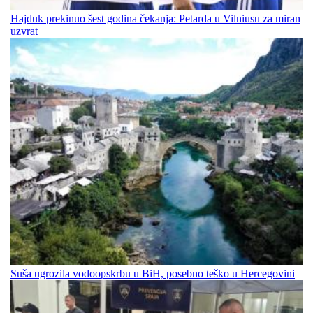
Hajduk prekinuo šest godina čekanja: Petarda u Vilniusu za miran
uzvrat
Suša ugrozila vodoopskrbu u BiH, posebno teško u Hercegovini