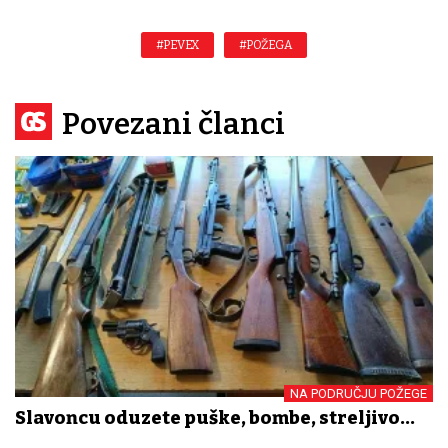
#PEVEX
#POŽEGA
Povezani članci
NA PODRUČJU POŽEGE
Slavoncu oduzete puške, bombe, streljivo...