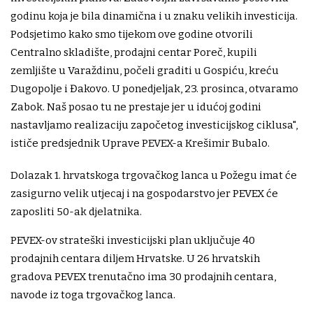
godinu koja je bila dinamična i u znaku velikih investicija.
Podsjetimo kako smo tijekom ove godine otvorili
Centralno skladište, prodajni centar Poreč, kupili
zemljište u Varaždinu, počeli graditi u Gospiću, kreću
Dugopolje i Đakovo. U ponedjeljak, 23. prosinca, otvaramo
Zabok. Naš posao tu ne prestaje jer u idućoj godini
nastavljamo realizaciju započetog investicijskog ciklusa",
ističe predsjednik Uprave PEVEX-a Krešimir Bubalo.
Dolazak 1. hrvatskoga trgovačkog lanca u Požegu imat će
zasigurno velik utjecaj i na gospodarstvo jer PEVEX će
zaposliti 50-ak djelatnika.
PEVEX-ov strateški investicijski plan uključuje 40
prodajnih centara diljem Hrvatske. U 26 hrvatskih
gradova PEVEX trenutačno ima 30 prodajnih centara,
navode iz toga trgovačkog lanca.