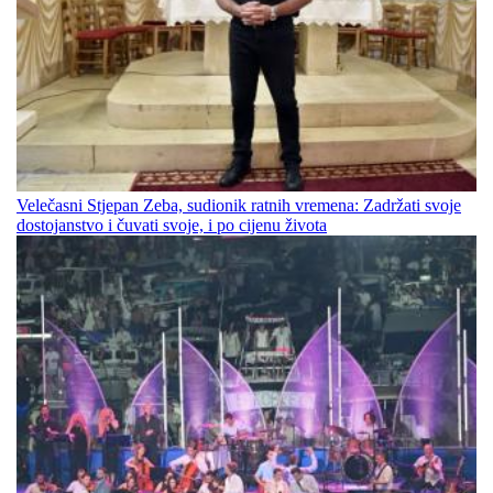
Velečasni Stjepan Zeba, sudionik ratnih vremena: Zadržati svoje
dostojanstvo i čuvati svoje, i po cijenu života