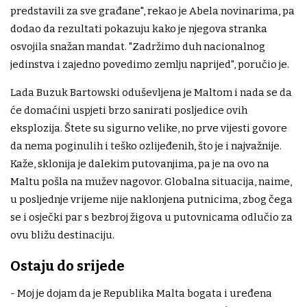
predstavili za sve građane", rekao je Abela novinarima, pa
dodao da rezultati pokazuju kako je njegova stranka
osvojila snažan mandat. "Zadržimo duh nacionalnog
jedinstva i zajedno povedimo zemlju naprijed", poručio je.
Lada Buzuk Bartowski oduševljena je Maltom i nada se da
će domaćini uspjeti brzo sanirati posljedice ovih
eksplozija. Štete su sigurno velike, no prve vijesti govore
da nema poginulih i teško ozlijeđenih, što je i najvažnije.
Kaže, sklonija je dalekim putovanjima, pa je na ovo na
Maltu pošla na mužev nagovor. Globalna situacija, naime,
u posljednje vrijeme nije naklonjena putnicima, zbog čega
se i osječki par s bezbroj žigova u putovnicama odlučio za
ovu bližu destinaciju.
Ostaju do srijede
- Moj je dojam da je Republika Malta bogata i uređena