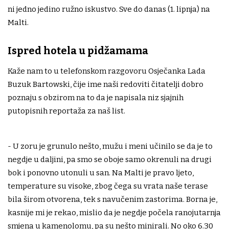
ni jedno jedino ružno iskustvo. Sve do danas (1. lipnja) na
Malti.
Ispred hotela u pidžamama
Kaže nam to u telefonskom razgovoru Osječanka Lada
Buzuk Bartowski, čije ime naši redoviti čitatelji dobro
poznaju s obzirom na to da je napisala niz sjajnih
putopisnih reportaža za naš list.
- U zoru je grunulo nešto, mužu i meni učinilo se da je to
negdje u daljini, pa smo se oboje samo okrenuli na drugi
bok i ponovno utonuli u san. Na Malti je pravo ljeto,
temperature su visoke, zbog čega su vrata naše terase
bila širom otvorena, tek s navučenim zastorima. Borna je,
kasnije mi je rekao, mislio da je negdje počela ranojutarnja
smjena u kamenolomu, pa su nešto minirali. No oko 6.30