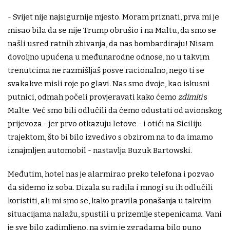
- Svijet nije najsigurnije mjesto. Moram priznati, prva mi je
misao bila da se nije Trump obrušio i na Maltu, da smo se
našli usred ratnih zbivanja, da nas bombardiraju! Nisam
dovoljno upućena u međunarodne odnose, no u takvim
trenutcima ne razmišljaš posve racionalno, nego ti se
svakakve misli roje po glavi. Nas smo dvoje, kao iskusni
putnici, odmah počeli provjeravati kako ćemo
zdimiti
s
Malte. Već smo bili odlučili da ćemo odustati od avionskog
prijevoza - jer prvo otkazuju letove - i otići na Siciliju
trajektom, što bi bilo izvedivo s obzirom na to da imamo
iznajmljen automobil - nastavlja Buzuk Bartowski.
Međutim, hotel nas je alarmirao preko telefona i pozvao
da siđemo iz soba. Dizala su radila i mnogi su ih odlučili
koristiti, ali mi smo se, kako pravila ponašanja u takvim
situacijama nalažu, spustili u prizemlje stepenicama. Vani
je sve bilo zadimljeno, na svim je zgradama bilo puno