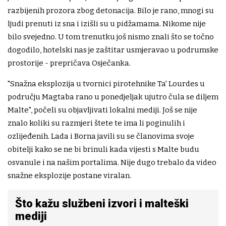
razbijenih prozora zbog detonacija. Bilo je rano, mnogi su
ljudi prenuti iz sna i izišli su u pidžamama. Nikome nije
bilo svejedno. U tom trenutku još nismo znali što se točno
dogodilo, hotelski nas je zaštitar usmjeravao u podrumske
prostorije - prepričava Osječanka.
"Snažna eksplozija u tvornici pirotehnike Ta' Lourdes u
području Magtaba rano u ponedjeljak ujutro čula se diljem
Malte", počeli su objavljivati lokalni mediji. Još se nije
znalo koliki su razmjeri štete te ima li poginulih i
ozlijeđenih. Lada i Borna javili su se članovima svoje
obitelji kako se ne bi brinuli kada vijesti s Malte budu
osvanule i na našim portalima. Nije dugo trebalo da video
snažne eksplozije postane viralan.
Što kažu službeni izvori i malteški
mediji