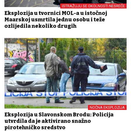
ISTRAŽUJU SE OKOLNOSTI NESREĆE
Eksplozija u tvornici MOL-a u istočnoj
Mađarskoj usmrtila jednu osobu i teže
ozlijedila nekoliko drugih
NOĆNA EKSPLOZIJA
Eksplozija u Slavonskom Brodu: Policija
utvrdila da je aktivirano snažno
pirotehničko sredstvo