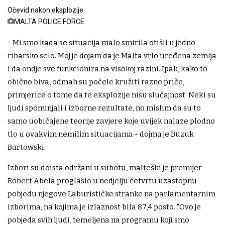
Očevid nakon eksplozije
MALTA POLICE FORCE
- Mi smo kada se situacija malo smirila otišli u jedno
ribarsko selo. Moj je dojam da je Malta vrlo uređena zemlja
i da ondje sve funkcionira na visokoj razini. Ipak, kako to
obično biva, odmah su počele kružiti razne priče,
primjerice o tome da te eksplozije nisu slučajnost. Neki su
ljudi spominjali i izborne rezultate, no mislim da su to
samo uobičajene teorije zavjere koje uvijek nalaze plodno
tlo u ovakvim nemilim situacijama - dojma je Buzuk
Bartowski.
Izbori su doista održani u subotu, malteški je premijer
Robert Abela proglasio u nedjelju četvrtu uzastopnu
pobjedu njegove Laburističke stranke na parlamentarnim
izborima, na kojima je izlaznost bila 87,4 posto. "Ovo je
pobjeda svih ljudi, temeljena na programu koji smo