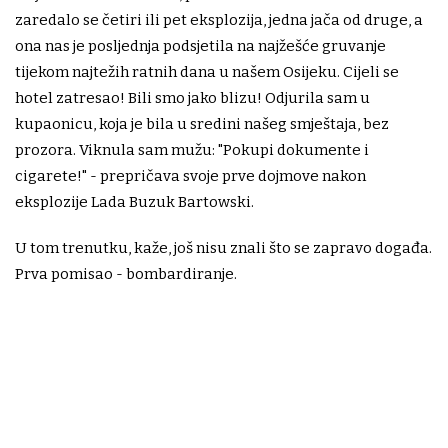
zaredalo se četiri ili pet eksplozija, jedna jača od druge, a
ona nas je posljednja podsjetila na najžešće gruvanje
tijekom najtežih ratnih dana u našem Osijeku. Cijeli se
hotel zatresao! Bili smo jako blizu! Odjurila sam u
kupaonicu, koja je bila u sredini našeg smještaja, bez
prozora. Viknula sam mužu: "Pokupi dokumente i
cigarete!" - prepričava svoje prve dojmove nakon
eksplozije Lada Buzuk Bartowski.
U tom trenutku, kaže, još nisu znali što se zapravo događa.
Prva pomisao - bombardiranje.