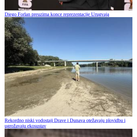
Diego Forlan preuzima konce reprezentacije Urugvaja
Rekordno niski vodostaji Drave i Dunava otežavaju plovidbu i
ugrožavaju ekosustav