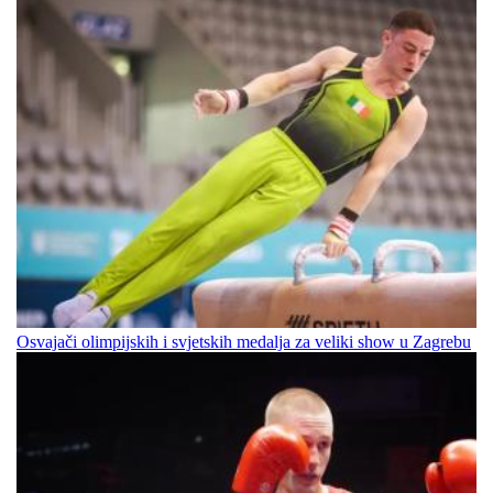
Osvajači olimpijskih i svjetskih medalja za veliki show u Zagrebu