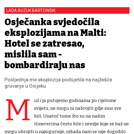
LADA BUZUK BARTOWSKI
Osječanka svjedočila
eksplozijama na Malti:
Hotel se zatresao,
mislila sam -
bombardiraju nas
Posljednja me eksplozija podsjetila na najžešće
gruvanje u Osijeku
M
už i ja putujemo godinama po cijelome
svijetu, ne mogu ni nabrojiti gdje smo sve
bili. Unatoč tome što su na našim
itinererima često bile i zemlje koje se baš ne
mogu ubrojiti u najsigurnije, nikada nam se nije dogodilo