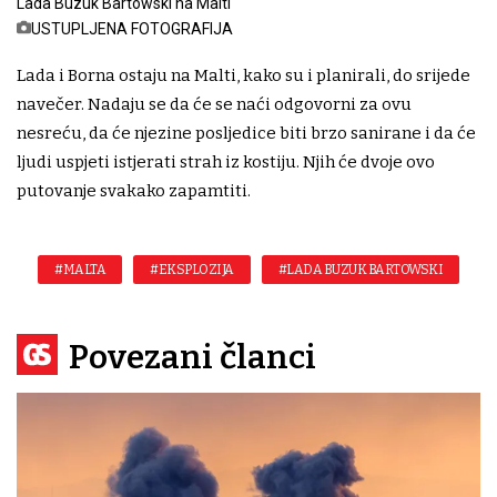
Lada Buzuk Bartowski na Malti
USTUPLJENA FOTOGRAFIJA
Lada i Borna ostaju na Malti, kako su i planirali, do srijede
navečer. Nadaju se da će se naći odgovorni za ovu
nesreću, da će njezine posljedice biti brzo sanirane i da će
ljudi uspjeti istjerati strah iz kostiju. Njih će dvoje ovo
putovanje svakako zapamtiti.
#MALTA
#EKSPLOZIJA
#LADA BUZUK BARTOWSKI
Povezani članci