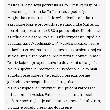
Malteška je policija potvrdila kako u velikoj eksploziji
u tvornici pirotehnike Ta' Lourdes u području
Magħtaba na Malti nije bilo ozlijeđenih radnika. Do
eksplozije koja je probudila sve stanovnike Malte, na
oba otoka, došlo je oko 6.30 u ponedjeljak. U bolnici su
završile dvije osobe koje su lakše ozlijeđene. Riječ je o
građanima, 67-godišnjaku i 44-godišnjaku, koji su se
nalazili u vrtovima koji se nalaze uz tvornicu. Obojica
su vozilima hitne pomoći prevezena u bolnicu Mater
Dei, iz koje su priopćili kako su dovezeni u stanju šoka.
Nakon liječničke intervencije utvrđeno je kako nisu
zadobili teže ozljede, te će, zbog opreza, poslije
jednodnevne hospitalizacije biti pušteni.
Nakon eksplozije u tvornicu su upućeni vatrogasci,
hitna pomoć i vojska. Vatrogasci su odmah počeli
gašenje požara, koji je nakon sat vremena lokaliziran,
a onda je počelo višesatno dogašenje.