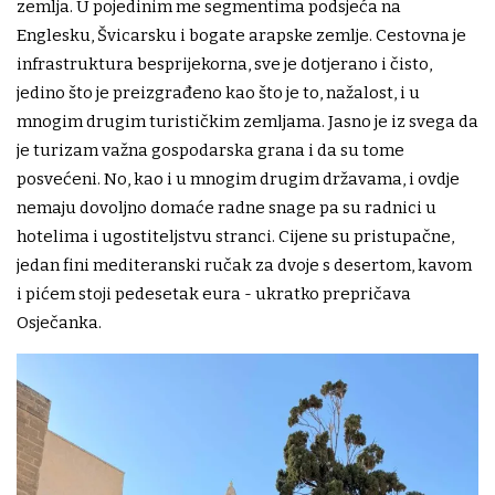
zemlja. U pojedinim me segmentima podsjeća na
Englesku, Švicarsku i bogate arapske zemlje. Cestovna je
infrastruktura besprijekorna, sve je dotjerano i čisto,
jedino što je preizgrađeno kao što je to, nažalost, i u
mnogim drugim turističkim zemljama. Jasno je iz svega da
je turizam važna gospodarska grana i da su tome
posvećeni. No, kao i u mnogim drugim državama, i ovdje
nemaju dovoljno domaće radne snage pa su radnici u
hotelima i ugostiteljstvu stranci. Cijene su pristupačne,
jedan fini mediteranski ručak za dvoje s desertom, kavom
i pićem stoji pedesetak eura - ukratko prepričava
Osječanka.