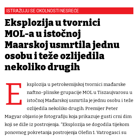
ISTRAŽUJU SE OKOLNOSTI NESREĆE
Eksplozija u tvornici
MOL-a u istočnoj
Mađarskoj usmrtila jednu
osobu i teže ozlijedila
nekoliko drugih
E
ksplozija u petrokemijskoj tvornici mađarske
naftno-plinske grupacije MOL u Tiszaujvarosu u
istočnoj Mađarskoj usmrtila je jednu osobu i teže
ozlijedila nekoliko drugih. Premijer Peter
Magyar objavio je fotografiju koja prikazuje gusti crni dim
koji se diže iz postrojenja. “Eksplozija se dogodila tijekom
ponovnog pokretanja postrojenja Olefin 1. Vatrogasci su