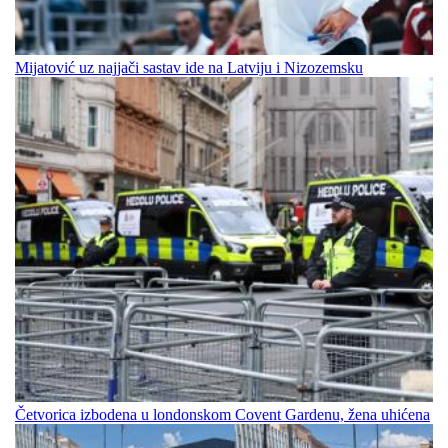
Mijatović uz najjači sastav ide na Latviju i Nizozemsku
Četvorica izbodena u londonskom Covent Gardenu, žena uhićena