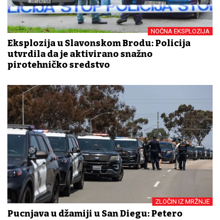
NOĆNA EKSPLOZIJA
Eksplozija u Slavonskom Brodu: Policija
utvrdila da je aktivirano snažno
pirotehničko sredstvo
ZLOČIN IZ MRŽNJE
Pucnjava u džamiji u San Diegu: Petero