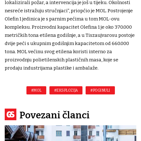
lokalizirali požar, a intervencija je još u tijeku. Okolnosti
nesreće istražuju stručnjaci”, priopćio je MOL. Postrojenje
Olefin 1 jedinica je s parnim pećima u tom MOL-ovu
kompleksu. Proizvodni kapacitet Olefina 1 je oko 370.000
metričkih tona etilena godišnje, a u Tiszaujvarosu postoje
dvije peći s ukupnim godišnjim kapacitetom od 660.000
tona. MOL većinu svog etilena koristi interno za
proizvodnju polietilenskih plastičnih masa, koje se
prodaju industrijama plastike i ambalaže.
#MOL
#EKSPLOZIJA
#POGINULI
Povezani članci