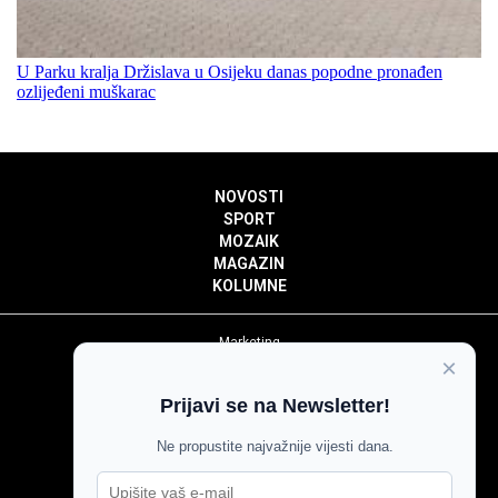
U Parku kralja Držislava u Osijeku danas popodne pronađen
ozlijeđeni muškarac
NOVOSTI
SPORT
MOZAIK
MAGAZIN
KOLUMNE
Marketing
×
Politika privatnosti
Politika kolačića
Prijavi se na Newsletter!
Impressum
Pravila prenošenja sadržaja
Ne propustite najvažnije vijesti dana.
Pravila komentiranja
Agroglas