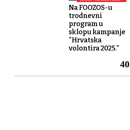
DIGITALNOM DOBU U
Na FOOZOS-u
FOKUSU
trodnevni
program u
sklopu kampanje
"Hrvatska
volontira 2025."