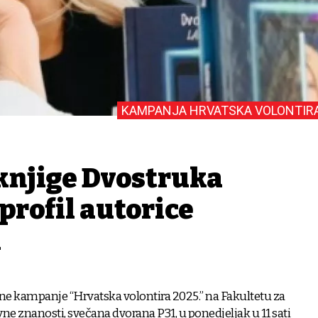
KAMPANJA HRVATSKA VOLONTIR
knjige Dvostruka
 profil autorice
i
e kampanje “Hrvatska volontira 2025.” na Fakultetu za
ne znanosti, svečana dvorana P31, u ponedjeljak u 11 sati