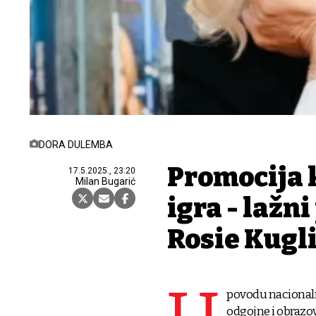
DORA DULEMBA
Promocija 
17.5.2025., 23:20
Milan Bugarić
igra - lažni
Rosie Kugl
povodu nacionaln
odgojne i obrazov