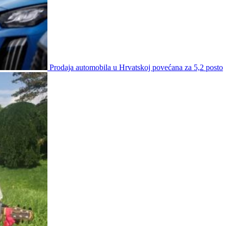
Prodaja automobila u Hrvatskoj povećana za 5,2 posto