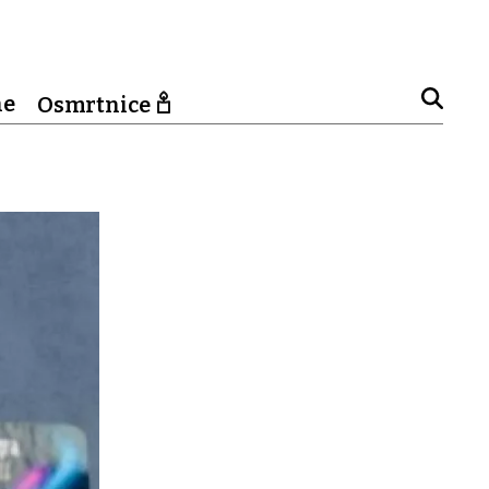
ne
Osmrtnice