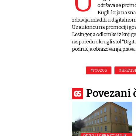
U
održava se promoci
Kugli, koja na s
zdravlja mladih u digitalnom 
Uz autoricu na promociji govore
Lesinger, a odlomke iz knjige 
rasporedu okrugli stol “Digit
područja obrazovanja, prava, 
#FOOZOS
#HRVATS
Povezani 
ODGOJ I OBRAZOVANJE U