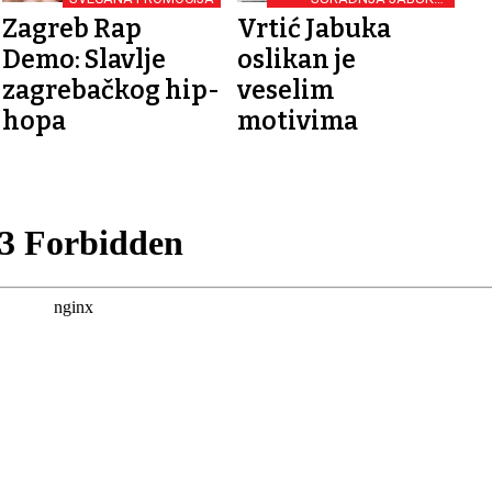
FOOZOS-A
Zagreb Rap
Vrtić Jabuka
Demo: Slavlje
oslikan je
zagrebačkog hip-
veselim
hopa
motivima