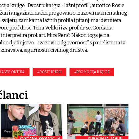
ja knjige “Dvostruka igra - lažni profil”, autorice Rosie
nažan i angažiran način progovara o izazovima mentalnog
svijetu, zamkama lažnih profila i pitanjima identiteta.
 prof. dr. sc. Tena Veliki i izv. prof. dr. sc. Gordana
interpretira prof. art. Mira Perić. Nakon toga je na
alno djetinjstvo – izazovi i odgovornost” s panelistima iz
zdravstva, sigurnosti i civilnog društva.
KA VOLONTIRA
#ROSIE KUGLI
#PROMOCIJA KNJIGE
članci
SVEČANA PROMOCIJA
SURADNJA JABUKE I