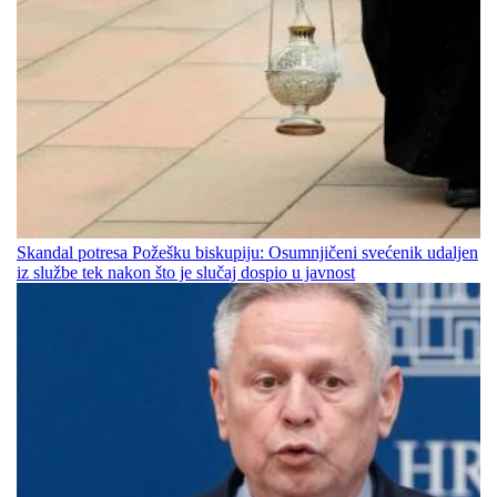
Skandal potresa Požešku biskupiju: Osumnjičeni svećenik udaljen
iz službe tek nakon što je slučaj dospio u javnost