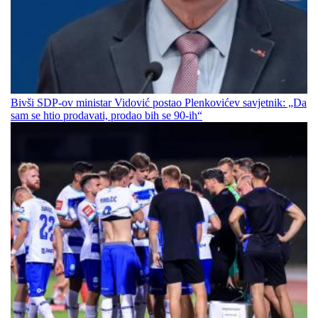
Bivši SDP-ov ministar Vidović postao Plenkovićev savjetnik: „Da
sam se htio prodavati, prodao bih se 90-ih“