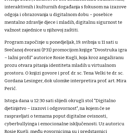
interaktivnih i kulturnih događanja s fokusom na izazove
odgoja i obrazovanja u digitalnom dobu – posebice
mentalno zdravlje djece i mladih, digitalnu sigurnost te
važnost zajednice u njihovoj zaštiti.
Program započinje u ponedjeljak, 19. svibnja u 11 sati u
Svečanoj dvorani (P31) promocijom knjige "Dvostruka igra
– lažni profil" autorice Rosie Kugli, koja kroz angažiranu
prozu otvara pitanja identiteta mladih u virtualnom
prostoru. O knjizi govore i prof. dr. sc. Tena Velki te dr. sc.
Gordana Lesinger, dok ulomke interpretira prof. art. Mira
Perić.
Istoga dana u 12:30 sati slijedi okrugli stol "Digitalno
djetinjstvo – izazovi i odgovornost", na kojem će se
raspravljati o temama poput digitalne ovisnosti,
cyberbullyinga i emocionalne isključenosti. Uz autoricu
Rosie Kugli, među govornicima su i predstavnici