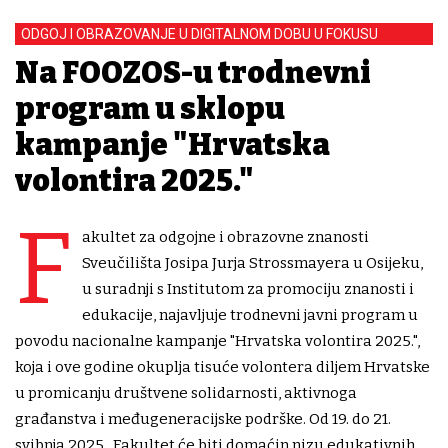
ODGOJ I OBRAZOVANJE U DIGITALNOM DOBU U FOKUSU
Na FOOZOS-u trodnevni
program u sklopu
kampanje "Hrvatska
volontira 2025."
F
akultet za odgojne i obrazovne znanosti
Sveučilišta Josipa Jurja Strossmayera u Osijeku,
u suradnji s Institutom za promociju znanosti i
edukacije, najavljuje trodnevni javni program u
povodu nacionalne kampanje "Hrvatska volontira 2025.",
koja i ove godine okuplja tisuće volontera diljem Hrvatske
u promicanju društvene solidarnosti, aktivnoga
građanstva i međugeneracijske podrške. Od 19. do 21.
svibnja 2025., Fakultet će biti domaćin nizu edukativnih,