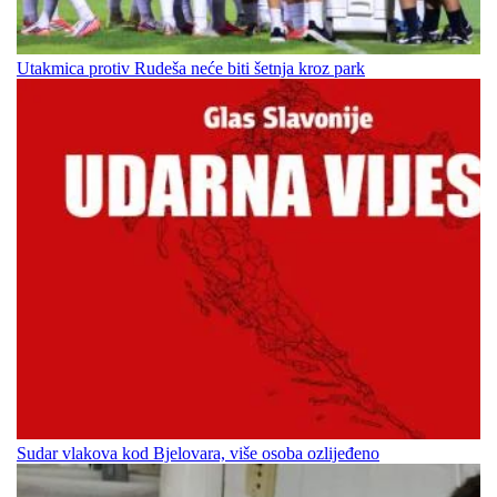
Utakmica protiv Rudeša neće biti šetnja kroz park
Sudar vlakova kod Bjelovara, više osoba ozlijeđeno