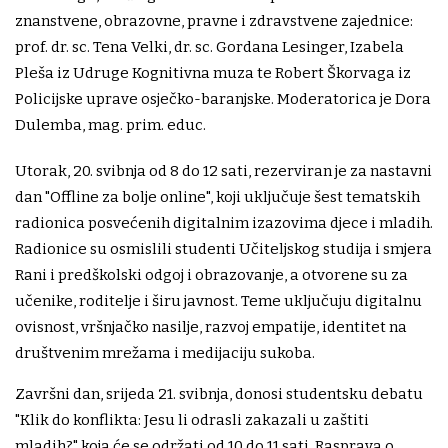
znanstvene, obrazovne, pravne i zdravstvene zajednice:
prof. dr. sc. Tena Velki, dr. sc. Gordana Lesinger, Izabela
Pleša iz Udruge Kognitivna muza te Robert Škorvaga iz
Policijske uprave osječko-baranjske. Moderatorica je Dora
Dulemba, mag. prim. educ.
Utorak, 20. svibnja od 8 do 12 sati, rezerviran je za nastavni
dan "Offline za bolje online", koji uključuje šest tematskih
radionica posvećenih digitalnim izazovima djece i mladih.
Radionice su osmislili studenti Učiteljskog studija i smjera
Rani i predškolski odgoj i obrazovanje, a otvorene su za
učenike, roditelje i širu javnost. Teme uključuju digitalnu
ovisnost, vršnjačko nasilje, razvoj empatije, identitet na
društvenim mrežama i medijaciju sukoba.
Završni dan, srijeda 21. svibnja, donosi studentsku debatu
"Klik do konflikta: Jesu li odrasli zakazali u zaštiti
mladih?" koja će se održati od 10 do 11 sati. Rasprava o