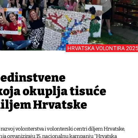
HRVATSKA VOLONTIRA 2025
 jedinstvene
oja okuplja tisuće
diljem Hrvatske
 razvoj volonterstva i volonterski centri diljem Hrvatske,
ibnja organiziraju 15. nacionalnu kampanju “Hrvatska