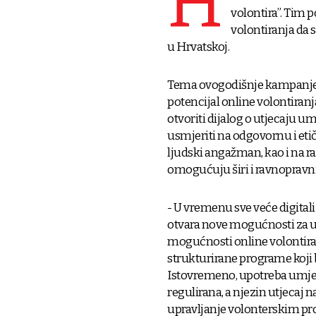
H
volontira”. Tim
volontiranja da 
u Hrvatskoj.
Tema ovogodišnje kampanje je 
potencijal online volontiranj
otvoriti dijalog o utjecaju um
usmjeriti na odgovornu i eti
ljudski angažman, kao i na ra
omogućuju širi i ravnopravni
- U vremenu sve veće digitali
otvara nove mogućnosti za uk
mogućnosti online volontira
strukturirane programe koji b
Istovremeno, upotreba umjetn
regulirana, a njezin utjecaj n
upravljanje volonterskim prog