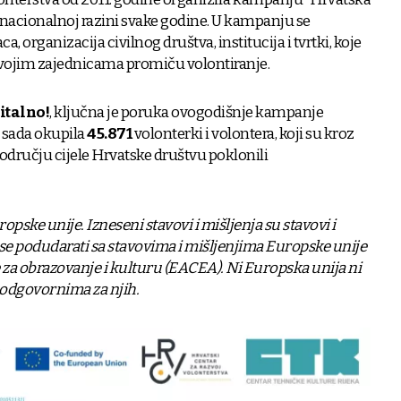
a nacionalnoj razini svake godine. U kampanju se
a, organizacija civilnog društva, institucija i tvrtki, koje
u svojim zajednicama promiču volontiranje.
gitalno!
, ključna je poruka ovogodišnje kampanje
o sada okupila
45.871
volonterki i volontera, koji su kroz
odručju cijele Hrvatske društvu poklonili
pske unije. Izneseni stavovi i mišljenja su stavovi i
 se podudarati sa stavovima i mišljenjima Europske unije
e za obrazovanje i kulturu (EACEA). Ni Europska unija ni
odgovornima za njih.