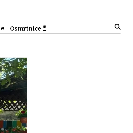
ne
Osmrtnice