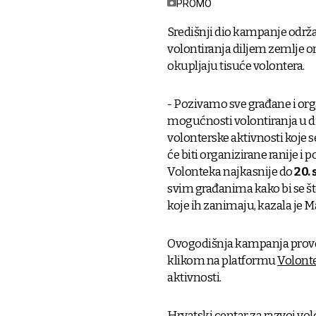
PROMO
Središnji dio kampanje održav
volontiranja diljem zemlje or
okupljaju tisuće volontera.
- Pozivamo sve građane i org
mogućnosti volontiranja u d
volonterske aktivnosti koje se
će biti organizirane ranije i
Volonteka najkasnije do
20. 
svim građanima kako bi se što
koje ih zanimaju, kazala je M
Ovogodišnja kampanja provo
klikom na platformu
Volont
aktivnosti.
Hrvatski centar za razvoj vo