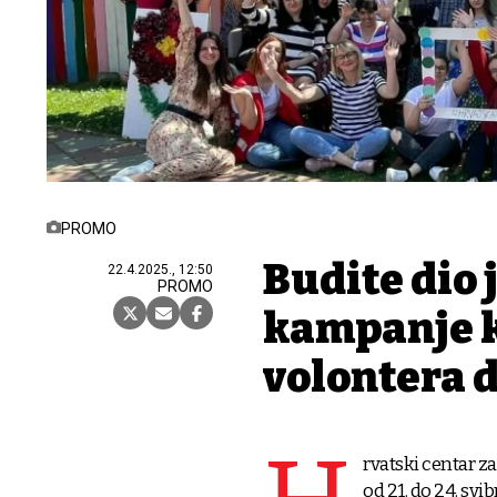
PROMO
Budite dio
22.4.2025., 12:50
PROMO
kampanje k
volontera 
rvatski centar za
od 21. do 24. sv