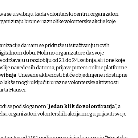
a se u svibnju, kada volonterski centri i organizatori
ganiziraju brojne i raznolike volonterske akcije koje
anizacije da nam se pridruže u istraživanju novih
igitalnom dobu. Molimo organizatore da svoje
 održavaju u razdoblju od 21. do 24. svibnja, ali i one koje
 poslije navedenih datuma, prijave putem online platforme
svibnja
. Unesene aktivnosti bit će objedinjene i dostupne
 lakše mogli uključiti u razne volonterske aktivnosti
arta Hauser.
di se pod sloganom “
Jedan klik do volontiranja
”, a
eka
, organizatori volonterskih akcija mogu prijaviti svoje
lonterstva od 2011. godine organizira kampanju “Hrvatska