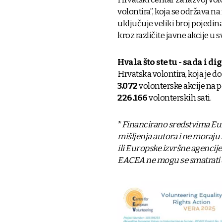
volontira”, koja se održava n
uključuje veliki broj pojedinac
kroz različite javne akcije 
Hvala što ste tu - sada i di
Hrvatska volontira, koja je d
3.072
volonterske akcije na p
226.166
volonterskih sati.
*
F
inancirano sredstvima Euro
mišljenja autora i ne moraju
ili Europske izvršne agencij
EACEA ne mogu se smatrati 