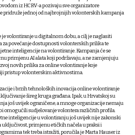
 povodom iz HCRV-a pozivaju sve organizatore
se pridruže jednoj od najbrojnijih volonterskih kampanja
volontiranje u digitalnom dobu, a cilj je naglasiti
a za povećanje dostupnosti volonterskih prilika te
jetne inteligencije na volontiranje.
Kampanja će se
čnu primjenu AI alata koji podržavaju, a ne zamjenjuju
zvoj novih prilika za online volontiranje koje
ji pristup volonterskim aktivnostima.
zacije i brzih tehnoloških inovacija online volontiranje
ljučivanje šireg kruga građana. Ipak, u Hrvatskoj su
nja još uvijek ograničene, a mnoge organizacije nemaju
i omogućili sudjelovanje volontera različitih profila.
e inteligencije u volontiranju još uvijek nije zakonski
a uključivost, primjenu etičkih načela u praksi i
ramima tek treba istražiti, poručila je Marta Hauser iz