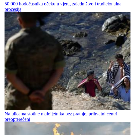
50.000 hodočasnika očekuju vjera, zajedništvo i tradicionalna
procesija
Na ulicama stotine maloljetnika bez pratnje, prihvatni centri
preopterećeni