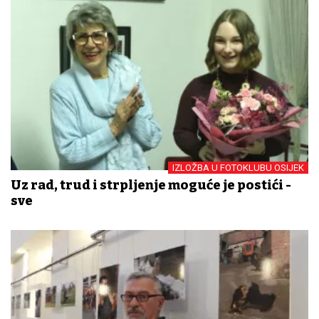
IZLOŽBA U FOTOKLUBU OSIJEK
Uz rad, trud i strpljenje moguće je postići -
sve