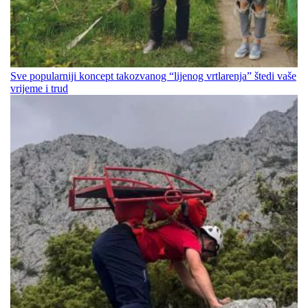
Sve popularniji koncept takozvanog “lijenog vrtlarenja” štedi vaše
vrijeme i trud