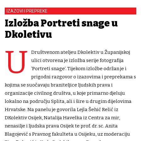
IZAZOVI I PREPREKE
Izložba Portreti snage u
Dkoletivu
U
Društvenom ateljeu Dkolektiv u Županijskoj
ulici otvorena je izložba serije fotografija
‘Portreti snage’. Tijekom izložbe održan je i
prigodni razgovor o izazovima i preprekama s
kojima se suočavaju braniteljice ljudskih prava i
organizacije civilnog društva, u koje primarno djeluju
lokalno na području Splita, ali i šire u drugim dijelovima
Hrvatske. Na panelu je govorila Lejla Šehić Relić iz
DKolektiv Osijek, Natalija Havelka iz Centra za mir,
nenasilje i ljudska prava Osijek te prof. dr. sc. Anita
Blagojević s Pravnog fakulteta u Osijeku, uz moderaciju