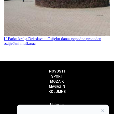
U Parku kralja Držislava u Osijeku danas popodne pronađen
ozlijeđeni muškarac
NOVOSTI
SPORT
MOZAIK
MAGAZIN
KOLUMNE
Marketing
×
Politika privatnosti