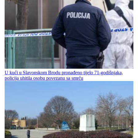
U kući u Slavonskom Brodu pronađeno tijelo 71-godišnjaka,
policija uhitila osobu povezanu sa smrću