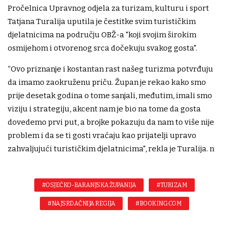
Pročelnica Upravnog odjela za turizam, kulturu i sport
Tatjana Turalija uputila je čestitke svim turističkim
djelatnicima na području OBŽ-a "koji svojim širokim
osmijehom i otvorenog srca dočekuju svakog gosta".
“Ovo priznanje i kostantan rast našeg turizma potvrđuju
da imamo zaokruženu priču. Župan je rekao kako smo
prije desetak godina o tome sanjali, međutim, imali smo
viziju i strategiju, akcent nam je bio na tome da gosta
dovedemo prvi put, a brojke pokazuju da nam to više nije
problem i da se ti gosti vraćaju kao prijatelji upravo
zahvaljujući turističkim djelatnicima", rekla je Turalija. n
#OSJEČKO-BARANJSKA ŽUPANIJA
#TURIZAM
#NAJSRDAČNIJA REGIJA
#BOOKING.COM