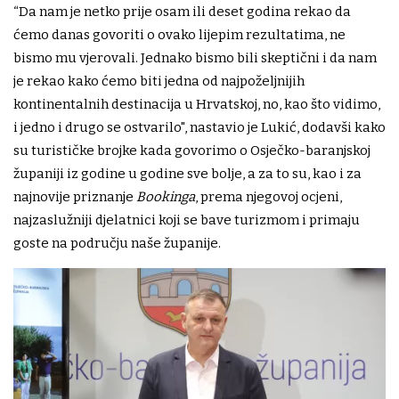
“Da nam je netko prije osam ili deset godina rekao da
ćemo danas govoriti o ovako lijepim rezultatima, ne
bismo mu vjerovali. Jednako bismo bili skeptični i da nam
je rekao kako ćemo biti jedna od najpoželjnijih
kontinentalnih destinacija u Hrvatskoj, no, kao što vidimo,
i jedno i drugo se ostvarilo", nastavio je Lukić, dodavši kako
su turističke brojke kada govorimo o Osječko-baranjskoj
županiji iz godine u godine sve bolje, a za to su, kao i za
najnovije priznanje
Bookinga
, prema njegovoj ocjeni,
najzaslužniji djelatnici koji se bave turizmom i primaju
goste na području naše županije.