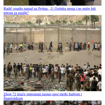
Radić osudio napad na Pejina: „U Osijeku nema i ne smije biti
mjesta za nasilje“
Zbog 72 tisuće migranata nastao spor među Italijom i
Španjolskom