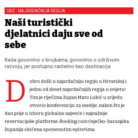
OBŽ - NAJSRDAČNIJA REGIJA
Naši turistički
djelatnici daju sve od
sebe
Kada govorimo o brojkama, govorimo o održivom
razvoju, jer postupno rastemo kao destinacija
D
obro došli u najsrdačniju regiju u Hrvatskoj i
jednu od deset najsrdačnijih regija u svijetu!
Tim je riječima župan Mato Lukić u srijedu
otvorio konferenciju za medije, nakon što je
dan prije u izboru globalno najveće i najvažnije
rezervacijske platforme
Booking.com
Osječko-baranjska
županija okićena spomenutim epitetima.