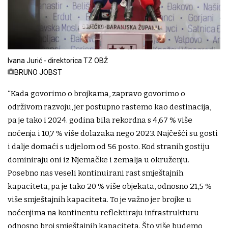
Ivana Jurić - direktorica TZ OBŽ
BRUNO JOBST
“Kada govorimo o brojkama, zapravo govorimo o
održivom razvoju, jer postupno rastemo kao destinacija,
pa je tako i 2024. godina bila rekordna s 4,67 % više
noćenja i 10,7 % više dolazaka nego 2023. Najčešći su gosti
i dalje domaći s udjelom od 56 posto. Kod stranih gostiju
dominiraju oni iz Njemačke i zemalja u okruženju.
Posebno nas veseli kontinuirani rast smještajnih
kapaciteta, pa je tako 20 % više objekata, odnosno 21,5 %
više smještajnih kapaciteta. To je važno jer brojke u
noćenjima na kontinentu reflektiraju infrastrukturu
odnosno broj smještajnih kapaciteta. Što više budemo